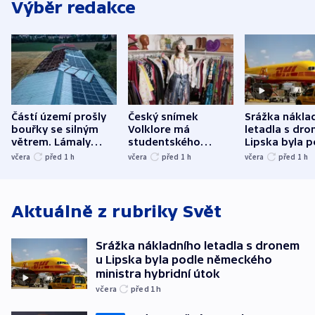
Výběr redakce
Částí území prošly
Český snímek
Srážka nákla
bouřky se silným
Volklore má
letadla s dr
větrem. Lámaly
studentského
Lipska byla p
stromy a poničily
Oscara, zabojuje o
německého mi
včera
před 1
h
včera
před 1
h
včera
před 1
h
střechu
cenu za krátký film
hybridní útok
Aktuálně z rubriky
Svět
Srážka nákladního letadla s dronem
u Lipska byla podle německého
ministra hybridní útok
včera
před 1
h