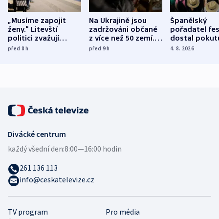
„Musíme zapojit
Na Ukrajině jsou
Španělský
ženy.“ Litevští
zadržováni občané
pořadatel fes
politici zvažují
z více než 50 zemí.
dostal pokut
dohodu o
Bojovali na straně
nekalé prakti
před 8
h
před 9
h
4. 8. 2026
demografii
Ruska
Divácké centrum
každý všední den:
8:00—16:00 hodin
261 136 113
info@ceskatelevize.cz
TV program
Pro média