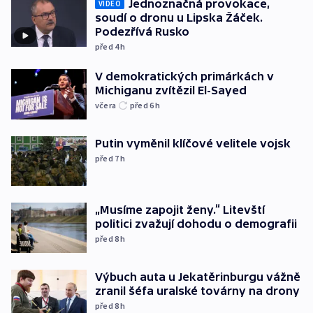
Jednoznačná provokace,
VIDEO
soudí o dronu u Lipska Žáček.
Podezřívá Rusko
před 4
h
V demokratických primárkách v
Michiganu zvítězil El-Sayed
včera
před 6
h
Putin vyměnil klíčové velitele vojsk
před 7
h
„Musíme zapojit ženy.“ Litevští
politici zvažují dohodu o demografii
před 8
h
Výbuch auta u Jekatěrinburgu vážně
zranil šéfa uralské továrny na drony
před 8
h