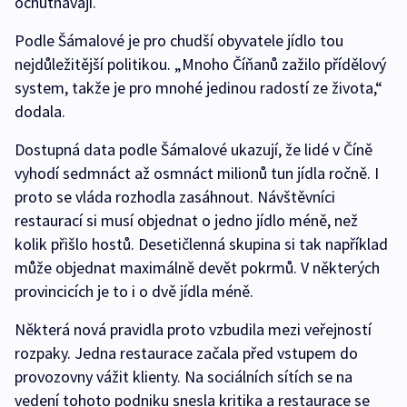
ochutnávají.
Podle Šámalové je pro chudší obyvatele jídlo tou
nejdůležitější politikou. „Mnoho Číňanů zažilo přídělový
system, takže je pro mnohé jedinou radostí ze života,“
dodala.
Dostupná data podle Šámalové ukazují, že lidé v Číně
vyhodí sedmnáct až osmnáct milionů tun jídla ročně. I
proto se vláda rozhodla zasáhnout. Návštěvníci
restaurací si musí objednat o jedno jídlo méně, než
kolik přišlo hostů. Desetičlenná skupina si tak například
může objednat maximálně devět pokrmů. V některých
provincicích je to i o dvě jídla méně.
Některá nová pravidla proto vzbudila mezi veřejností
rozpaky. Jedna restaurace začala před vstupem do
provozovny vážit klienty. Na sociálních sítích se na
vedení tohoto podniku snesla kritika a restaurace se