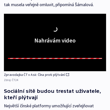
tak musela veřejně omluvit, připomíná Šámalová.
Nahrávám video
Zpravodajka ČT v Asii: Čína proti plýtvání
Zdroj:
ČT24
Sociální sítě budou trestat uživatele,
kteří plýtvají
Největší čínské platformy umožňující zveřejňovat