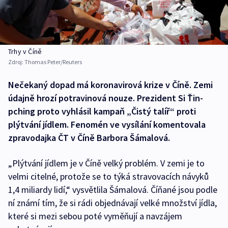
Trhy v Číně
Zdroj:
Thomas Peter/Reuters
Nečekaný dopad má koronavirová krize v Číně. Zemi
údajně hrozí potravinová nouze. Prezident Si Ťin-
pching proto vyhlásil kampaň „Čistý talíř“ proti
plýtvání jídlem. Fenomén ve vysílání komentovala
zpravodajka ČT v Číně Barbora Šámalová.
„Plýtvání jídlem je v Číně velký problém. V zemi je to
velmi citelné, protože se to týká stravovacích návyků
1,4 miliardy lidí,“ vysvětlila Šámalová. Číňané jsou podle
ní známí tím, že si rádi objednávají velké množství jídla,
které si mezi sebou poté vyměňují a navzájem