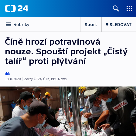
Sport
SLEDOVAT
Rubriky
Číně hrozí potravinová
nouze. Spouští projekt „Čistý
talíř“ proti plýtvání
drk
18. 8. 2020
|
Zdroj:
ČT24
,
ČTK
,
BBC News