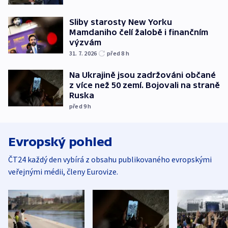
Sliby starosty New Yorku
Mamdaniho čelí žalobě i finančním
výzvám
31. 7. 2026
před 8
h
Na Ukrajině jsou zadržováni občané
z více než 50 zemí. Bojovali na straně
Ruska
před 9
h
Evropský pohled
ČT24 každý den vybírá z obsahu publikovaného evropskými
veřejnými médii, členy Eurovize.