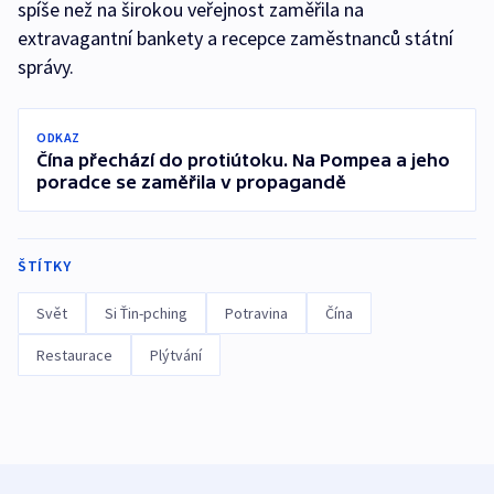
spíše než na širokou veřejnost zaměřila na
extravagantní bankety a recepce zaměstnanců státní
správy.
ODKAZ
Čína přechází do protiútoku. Na Pompea a jeho
poradce se zaměřila v propagandě
ŠTÍTKY
Svět
Si Ťin-pching
Potravina
Čína
Restaurace
Plýtvání