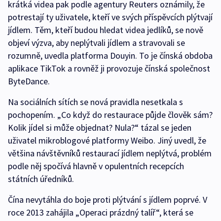
krátká videa pak podle agentury Reuters oznámily, že
potrestají ty uživatele, kteří ve svých příspěvcích plýtvají
jídlem. Těm, kteří budou hledat videa jedlíků, se nově
objeví výzva, aby neplýtvali jídlem a stravovali se
rozumně, uvedla platforma Douyin. To je čínská obdoba
aplikace TikTok a rovněž ji provozuje čínská společnost
ByteDance.
Na sociálních sítích se nová pravidla nesetkala s
pochopením. „Co když do restaurace půjde člověk sám?
Kolik jídel si může objednat? Nula?“ tázal se jeden
uživatel mikroblogové platformy Weibo. Jiný uvedl, že
většina návštěvníků restaurací jídlem neplýtvá, problém
podle něj spočívá hlavně v opulentních recepcích
státních úředníků.
Čína nevytáhla do boje proti plýtvání s jídlem poprvé. V
roce 2013 zahájila „Operaci prázdný talíř“, která se