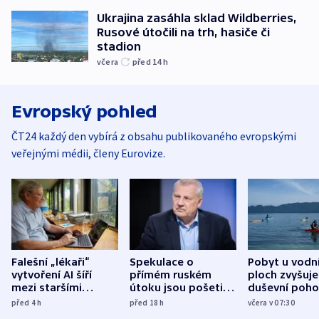
Ukrajina zasáhla sklad Wildberries,
Rusové útočili na trh, hasiče či
stadion
včera
před 14
h
Evropský pohled
ČT24 každý den vybírá z obsahu publikovaného evropskými
veřejnými médii, členy Eurovize.
Falešní „lékaři“
Spekulace o
Pobyt u vodn
vytvoření AI šíří
přímém ruském
ploch zvyšuje
mezi staršími
útoku jsou pošetilé,
duševní poho
Poláky nebezpečné
míní estonský
ukázala
před 4
h
před 18
h
včera v 07:30
zdravotní rady
bezpečnostní
mezinárodní 