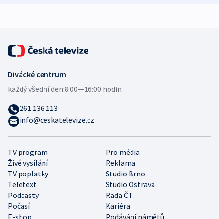
expert
Divácké centrum
každý všední den:
8:00—16:00 hodin
261 136 113
info@ceskatelevize.cz
TV program
Pro média
Živé vysílání
Reklama
TV poplatky
Studio Brno
Teletext
Studio Ostrava
Podcasty
Rada ČT
Počasí
Kariéra
E-shop
Podávání námětů