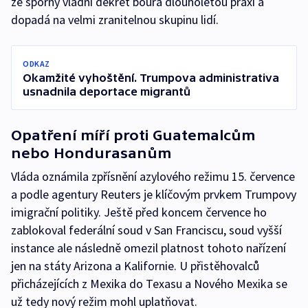
že sporný vládní dekret bourá dlouholetou praxi a
dopadá na velmi zranitelnou skupinu lidí.
ODKAZ
Okamžité vyhoštění. Trumpova administrativa
usnadnila deportace migrantů
Opatření míří proti Guatemalcům
nebo Hondurasanům
Vláda oznámila zpřísnění azylového režimu 15. července
a podle agentury Reuters je klíčovým prvkem Trumpovy
imigrační politiky. Ještě před koncem července ho
zablokoval federální soud v San Franciscu, soud vyšší
instance ale následně omezil platnost tohoto nařízení
jen na státy Arizona a Kalifornie. U přistěhovalců
přicházejících z Mexika do Texasu a Nového Mexika se
už tedy nový režim mohl uplatňovat.