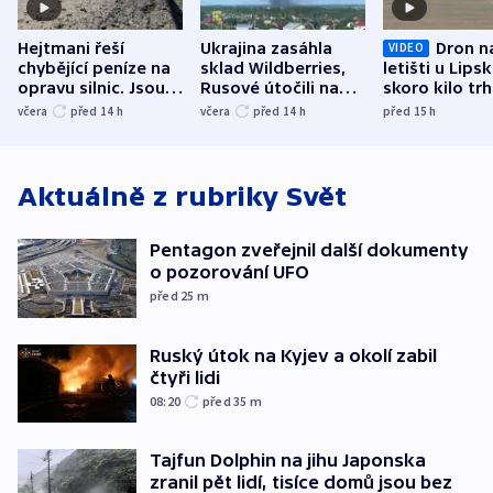
Hejtmani řeší
Ukrajina zasáhla
Dron n
VIDEO
chybějící peníze na
sklad Wildberries,
letišti u Lips
opravu silnic. Jsou
Rusové útočili na
skoro kilo trh
nenárokové, namítá
trh, hasiče či
indicie ukazuj
včera
před 14
h
včera
před 14
h
před 15
h
ministerstvo
stadion
Rusko
Aktuálně z rubriky
Svět
Pentagon zveřejnil další dokumenty
o pozorování UFO
před 25
m
Ruský útok na Kyjev a okolí zabil
čtyři lidi
08:20
před 35
m
Tajfun Dolphin na jihu Japonska
zranil pět lidí, tisíce domů jsou bez