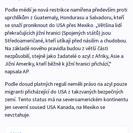
Podle médií je nová restrikce namířena především proti
uprchlíkům z Guatemaly, Hondurasu a Salvadoru, kteří
se snaží proniknout do USA přes Mexiko. „Většina lidí
překračujících jižní hranici (Spojených států) jsou
Středoameričané, kteří utíkají před násilím a chudobou.
Na základě nového pravidla budou z větší části
nezpůsobilí, stejně jako žadatelé o azyl z Afriky, Asie a
Jižní Ameriky, kteří běžně k jižní hranici přichází,“
napsala AP.
Podle dosud platných regulí neměli právo na azyl pouze
migranti přicházející do USA z takzvaných bezpečných
zemí. Tento status má na severoamerickém kontinentu
jen severní soused USA Kanada, na Mexiko se
nevztahuje.