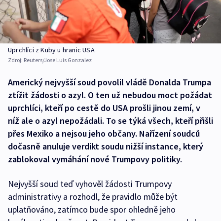
Uprchlíci z Kuby u hranic USA
Zdroj:
Reuters/Jose Luis Gonzalez
Americký nejvyšší soud povolil vládě Donalda Trumpa
ztížit žádosti o azyl. O ten už nebudou moct požádat
uprchlíci, kteří po cestě do USA prošli jinou zemí, v
níž ale o azyl nepožádali. To se týká všech, kteří přišli
přes Mexiko a nejsou jeho občany. Nařízení soudců
dočasně anuluje verdikt soudu nižší instance, který
zablokoval vymáhání nové Trumpovy politiky.
Nejvyšší soud teď vyhověl žádosti Trumpovy
administrativy a rozhodl, že pravidlo může být
uplatňováno, zatímco bude spor ohledně jeho