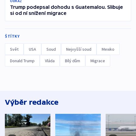
ODKAZ
Trump podepsal dohodu s Guatemalou. Slibuje
si od ní snížení migrace
ŠTÍTKY
Svět
USA
Soud
Nejvyšší soud
Mexiko
Donald Trump
Vláda
Bílý dům
Migrace
Výběr redakce