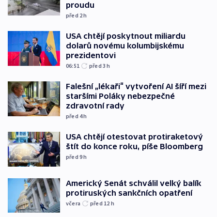
proudu
před 2
h
USA chtějí poskytnout miliardu
dolarů novému kolumbijskému
prezidentovi
06:51
před 3
h
Falešní „lékaři“ vytvoření AI šíří mezi
staršími Poláky nebezpečné
zdravotní rady
před 4
h
USA chtějí otestovat protiraketový
štít do konce roku, píše Bloomberg
před 9
h
Americký Senát schválil velký balík
protiruských sankčních opatření
včera
před 12
h