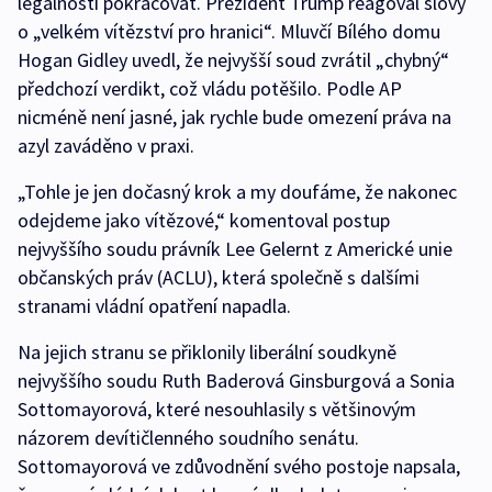
legálnosti pokračovat. Prezident Trump reagoval slovy
o „velkém vítězství pro hranici“. Mluvčí Bílého domu
Hogan Gidley uvedl, že nejvyšší soud zvrátil „chybný“
předchozí verdikt, což vládu potěšilo. Podle AP
nicméně není jasné, jak rychle bude omezení práva na
azyl zaváděno v praxi.
„Tohle je jen dočasný krok a my doufáme, že nakonec
odejdeme jako vítězové,“ komentoval postup
nejvyššího soudu právník Lee Gelernt z Americké unie
občanských práv (ACLU), která společně s dalšími
stranami vládní opatření napadla.
Na jejich stranu se přiklonily liberální soudkyně
nejvyššího soudu Ruth Baderová Ginsburgová a Sonia
Sottomayorová, které nesouhlasily s většinovým
názorem devítičlenného soudního senátu.
Sottomayorová ve zdůvodnění svého postoje napsala,