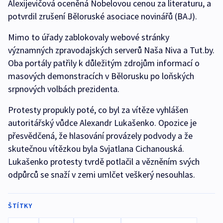
Alexijevičová oceněná Nobelovou cenou za literaturu, a
potvrdil zrušení Běloruské asociace novinářů (BAJ).
Mimo to úřady zablokovaly webové stránky
významných zpravodajských serverů Naša Niva a Tut.by.
Oba portály patřily k důležitým zdrojům informací o
masových demonstracích v Bělorusku po loňských
srpnových volbách prezidenta.
Protesty propukly poté, co byl za vítěze vyhlášen
autoritářský vůdce Alexandr Lukašenko. Opozice je
přesvědčená, že hlasování provázely podvody a že
skutečnou vítězkou byla Svjatlana Cichanouská.
Lukašenko protesty tvrdě potlačil a vězněním svých
odpůrců se snaží v zemi umlčet veškerý nesouhlas.
ŠTÍTKY