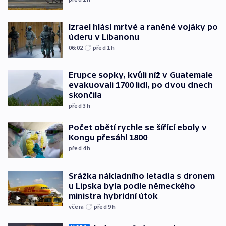
Izrael hlásí mrtvé a raněné vojáky po
úderu v Libanonu
06:02
před 1
h
Erupce sopky, kvůli níž v Guatemale
evakuovali 1700 lidí, po dvou dnech
skončila
před 3
h
Počet obětí rychle se šířící eboly v
Kongu přesáhl 1800
před 4
h
Srážka nákladního letadla s dronem
u Lipska byla podle německého
ministra hybridní útok
včera
před 9
h