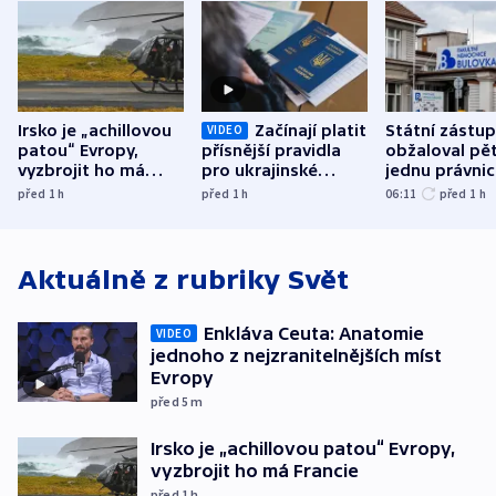
Irsko je „achillovou
Začínají platit
Státní zástu
VIDEO
patou“ Evropy,
přísnější pravidla
obžaloval pět 
vyzbrojit ho má
pro ukrajinské
jednu právni
Francie
uprchlíky
osobu v kauz
před 1
h
před 1
h
06:11
před 1
h
Bulovky
Aktuálně z rubriky
Svět
Enkláva Ceuta: Anatomie
VIDEO
jednoho z nejzranitelnějších míst
Evropy
před 5
m
Irsko je „achillovou patou“ Evropy,
vyzbrojit ho má Francie
před 1
h