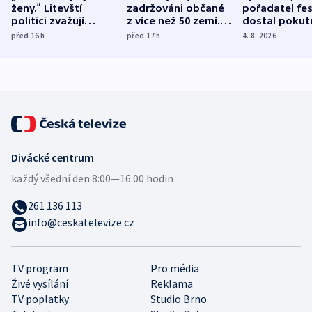
ženy.“ Litevští
zadržováni občané
pořadatel fes
politici zvažují
z více než 50 zemí.
dostal pokut
dohodu o
Bojovali na straně
nekalé prakti
před 16
h
před 17
h
4. 8. 2026
demografii
Ruska
Divácké centrum
každý všední den:
8:00—16:00 hodin
261 136 113
info@ceskatelevize.cz
TV program
Pro média
Živé vysílání
Reklama
TV poplatky
Studio Brno