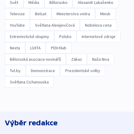
Svět
Média
Bělorusko
Alexandr Lukašenko
Televize
Belsat
Ministerstvo vnitra
Minsk
YouTube
Světlana Alexijevičová
Nobelova cena
Extremistické skupiny
Polsko
Internetové zdroje
Nexta
LUXTA
PEN Klub
Běloruská asociace novinářů
Zákaz
Naša Niva
Tut.by
Demonstrace
Prezidentské volby
Světlana Cichanouska
Výběr redakce