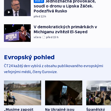
Jednoznačná provokace,
VIDEO
soudí o dronu u Lipska Žáček.
Podezřívá Rusko
před 12
h
V demokratických primárkách v
Michiganu zvítězil El-Sayed
včera
před 15
h
Evropský pohled
ČT24 každý den vybírá z obsahu publikovaného evropskými
veřejnými médii, členy Eurovize.
„Musíme zapojit
Na Ukrajině jsou
Španělský