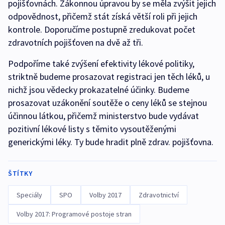
pojišťovnách. Zákonnou úpravou by se měla zvýšit jejich
odpovědnost, přičemž stát získá větší roli při jejich
kontrole. Doporučíme postupně zredukovat počet
zdravotních pojišťoven na dvě až tři.
Podpoříme také zvýšení efektivity lékové politiky,
striktně budeme prosazovat registraci jen těch léků, u
nichž jsou vědecky prokazatelné účinky. Budeme
prosazovat uzákonění soutěže o ceny léků se stejnou
účinnou látkou, přičemž ministerstvo bude vydávat
pozitivní lékové listy s těmito vysoutěženými
generickými léky. Ty bude hradit plně zdrav. pojišťovna.
ŠTÍTKY
Speciály
SPO
Volby 2017
Zdravotnictví
Volby 2017: Programové postoje stran