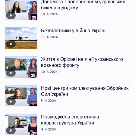
Допомога з поверненням українських
біженців додому
19. 4. 2024
Безпілотники у війні в Україні
15. 4. 2024
Життя в Оріхові на лінії українського
воєнного фронту
10. 4. 2024
Нові центри комплектування Збройних
Сил України
5. 4. 2024
Пошкоджена енергетична
інфраструктура України
4. 4. 2024