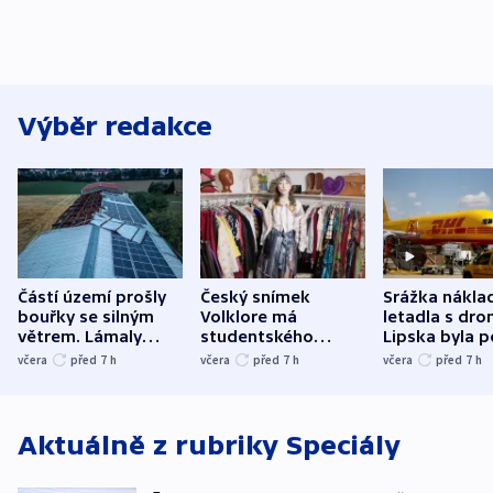
Výběr redakce
Částí území prošly
Český snímek
Srážka nákla
bouřky se silným
Volklore má
letadla s dr
větrem. Lámaly
studentského
Lipska byla p
stromy a poničily
Oscara, zabojuje o
německého mi
včera
před 7
h
včera
před 7
h
včera
před 7
h
střechu
cenu za krátký film
hybridní útok
Aktuálně z rubriky
Speciály