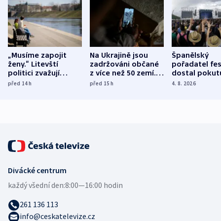
„Musíme zapojit
Na Ukrajině jsou
Španělský
ženy.“ Litevští
zadržováni občané
pořadatel fes
politici zvažují
z více než 50 zemí.
dostal pokut
dohodu o
Bojovali na straně
nekalé prakti
před 14
h
před 15
h
4. 8. 2026
demografii
Ruska
Divácké centrum
každý všední den:
8:00—16:00 hodin
261 136 113
info@ceskatelevize.cz