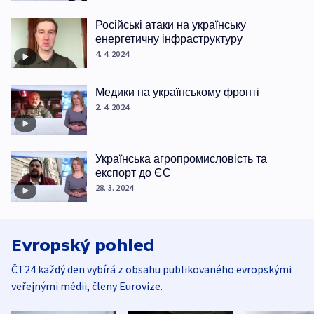
Російські атаки на українську
енергетичну інфраструктуру
4. 4. 2024
Медики на українському фронті
2. 4. 2024
Українська агропромисловість та
експорт до ЄС
28. 3. 2024
Evropský pohled
ČT24 každý den vybírá z obsahu publikovaného evropskými
veřejnými médii, členy Eurovize.