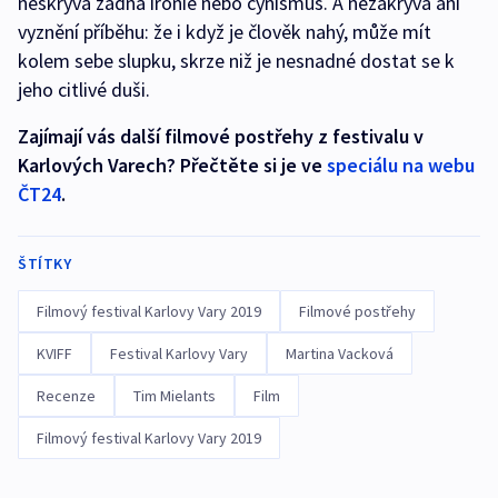
neskrývá žádná ironie nebo cynismus. A nezakrývá ani
vyznění příběhu: že i když je člověk nahý, může mít
kolem sebe slupku, skrze niž je nesnadné dostat se k
jeho citlivé duši.
Zajímají vás další filmové postřehy z festivalu v
Karlových Varech? Přečtěte si je ve
speciálu na webu
ČT24
.
ŠTÍTKY
Filmový festival Karlovy Vary 2019
Filmové postřehy
KVIFF
Festival Karlovy Vary
Martina Vacková
Recenze
Tim Mielants
Film
Filmový festival Karlovy Vary 2019