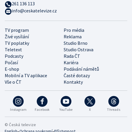
261 136 113
info@ceskatelevize.cz
TV program
Pro média
Živé vysílání
Reklama
TV poplatky
Studio Brno
Teletext
Studio Ostrava
Podcasty
Rada ČT
Počasí
Kariéra
E-shop
Podávání námětů
Mobilní a TV aplikace
Časté dotazy
Vše o ČT
Kontakty
Instagram
Facebook
YouTube
X
Threads
© Česká televize
•
•
English
Ochrana soukromí
Přístupnost