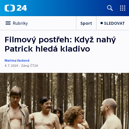
Sport
SLEDOVAT
Rubriky
Filmový postřeh: Když nahý
Patrick hledá kladivo
Martina Vacková
4. 7. 2019
|
Zdroj:
ČT24