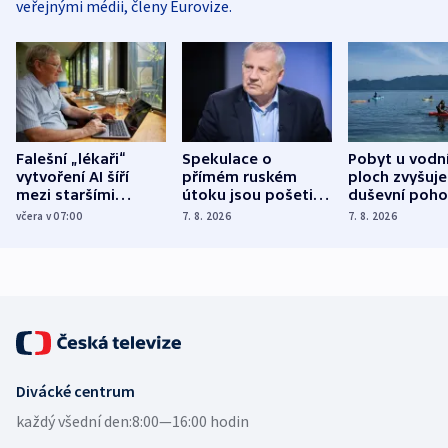
veřejnými médii, členy Eurovize.
Falešní „lékaři“
Spekulace o
Pobyt u vodn
vytvoření AI šíří
přímém ruském
ploch zvyšuje
mezi staršími
útoku jsou pošetilé,
duševní poho
Poláky nebezpečné
míní estonský
ukázala
včera v 07:00
7. 8. 2026
7. 8. 2026
zdravotní rady
bezpečnostní
mezinárodní 
expert
Divácké centrum
každý všední den:
8:00—16:00 hodin