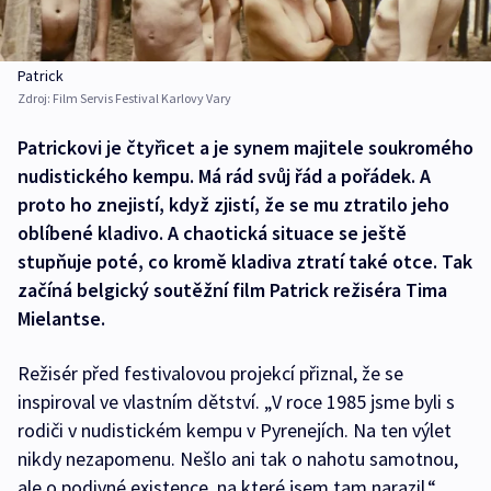
Patrick
Zdroj:
Film Servis Festival Karlovy Vary
Patrickovi je čtyřicet a je synem majitele soukromého
nudistického kempu. Má rád svůj řád a pořádek. A
proto ho znejistí, když zjistí, že se mu ztratilo jeho
oblíbené kladivo. A chaotická situace se ještě
stupňuje poté, co kromě kladiva ztratí také otce. Tak
začíná belgický soutěžní film Patrick režiséra Tima
Mielantse.
Režisér před festivalovou projekcí přiznal, že se
inspiroval ve vlastním dětství. „V roce 1985 jsme byli s
rodiči v nudistickém kempu v Pyrenejích. Na ten výlet
nikdy nezapomenu. Nešlo ani tak o nahotu samotnou,
ale o podivné existence, na které jsem tam narazil,“