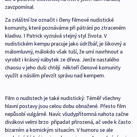
zavzpomínal.
Za zvláštní lze označit i členy filmové nudistické
komunity, které poznáváme při pátrání po ztraceném
kladivu. I Patrick vyznává stejný styl života. V
nudistickém kempu pracuje jako údržbář, je šikovný a
málomluvný, málokdo však tuší, že umí navrhnout a
vyrobit i krásný nábytek ze dřeva. Jenže nastalého
chaosu v jeho duši chtějí někteří členové komunity
využít a násilím převzít správu nad kempem.
Film o nudistech je také nudistický: Téměř všechny
hlavní postavy jsou celou dobu obnažené. Přesto film
nepůsobí vulgárně. Navíc všudypřítomná nahota začne
divákovi velmi brzo připadat přirozená, ač vede k často
bizarním a komickým situacím. V humoru se ale