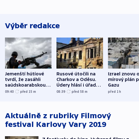
Výběr redakce
Jemenští hútíové
Rusové útočili na
Izrael znovu 
tvrdí, že zasáhli
Charkov a Oděsu.
mírový plán 
saúdskoarabskou
Údery hlásí i úřady v
Gazu
rafinerii
Bělgorodu
09:40
před 15
m
08:39
před 58
m
před 1
h
Aktuálně z rubriky
Filmový
festival Karlovy Vary 2019