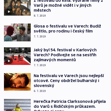
Z festivalu do kina. Vybrané filmy z
Varů je možné vidět i v jiných
městech
8. 7. 2019
Glosa o festivalu ve Varech: Budiž
světlo, pro rodinu i český film
7. 7. 2019
Jaký byl 54. festival v Karlových
Varech? Podívejte se na sestřih
zajímavých momentů
7. 7. 2019
Na festivalu ve Varech jsou nejlepší
otcové. Ceny obdržel bulharský i
slovenský
6. 7. 2019
Herečka Patricia Clarksonová přijela
do Varů s Řidičským průkazem.