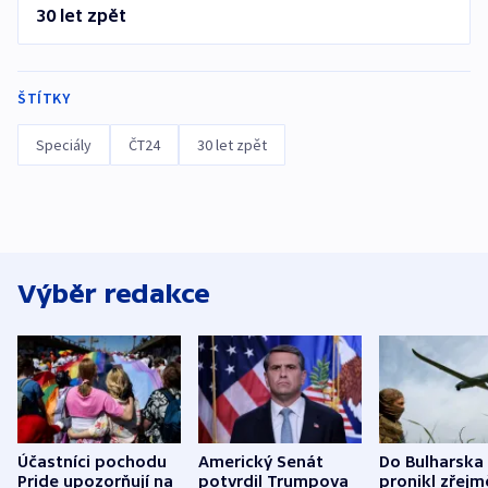
30 let zpět
ŠTÍTKY
Speciály
ČT24
30 let zpět
Výběr redakce
Účastníci pochodu
Americký Senát
Do Bulharska
Pride upozorňují na
potvrdil Trumpova
pronikl zřejm