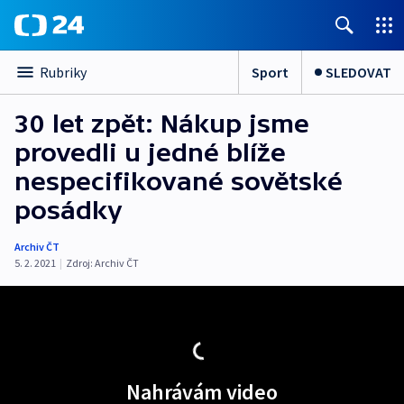
Sport
SLEDOVAT
Rubriky
30 let zpět: Nákup jsme
provedli u jedné blíže
nespecifikované sovětské
posádky
Archiv ČT
5. 2. 2021
|
Zdroj:
Archiv ČT
Nahrávám video