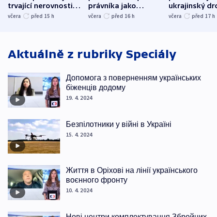
trvající nerovnosti i
právníka jako
ukrajinský dr
společenskou
ministra
explodoval k
včera
před 15
h
včera
před 16
h
včera
před 17
h
atmosféru
spravedlnosti
od plynovod
Aktuálně z rubriky
Speciály
Допомога з поверненням українських
біженців додому
19. 4. 2024
Безпілотники у війні в Україні
15. 4. 2024
Життя в Оріхові на лінії українського
воєнного фронту
10. 4. 2024
Нові центри комплектування Збройних