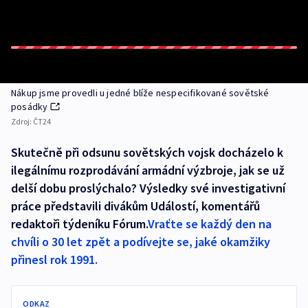
Nákup jsme provedli u jedné blíže nespecifikované sovětské
posádky
Zdroj:
ČT24
Skutečně při odsunu sovětských vojsk docházelo k
ilegálnímu rozprodávání armádní výzbroje, jak se už
delší dobu proslýchalo? Výsledky své investigativní
práce představili divákům Událostí, komentářů
redaktoři týdeníku Fórum.
Vraťte se každý den na
chvíli o 30 let zpět a podívejte se, jaké okamžiky
přinesl rok 1991.
ODKAZ