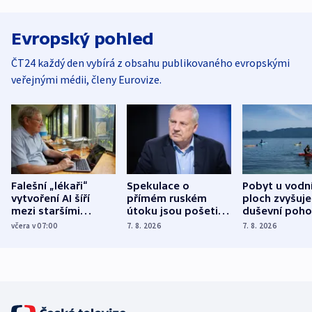
Evropský pohled
ČT24 každý den vybírá z obsahu publikovaného evropskými
veřejnými médii, členy Eurovize.
Falešní „lékaři“
Spekulace o
Pobyt u vodn
vytvoření AI šíří
přímém ruském
ploch zvyšuje
mezi staršími
útoku jsou pošetilé,
duševní poho
Poláky nebezpečné
míní estonský
ukázala
včera v 07:00
7. 8. 2026
7. 8. 2026
zdravotní rady
bezpečnostní
mezinárodní 
expert