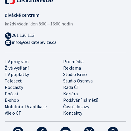
Divácké centrum
každý všední den:
8:00—16:00 hodin
261 136 113
info@ceskatelevize.cz
TV program
Pro média
Živé vysílání
Reklama
TV poplatky
Studio Brno
Teletext
Studio Ostrava
Podcasty
Rada ČT
Počasí
Kariéra
E-shop
Podávání námětů
Mobilní a TV aplikace
Časté dotazy
Vše o ČT
Kontakty