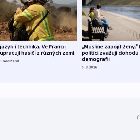
 jazyk i technika. Ve Francii
„Musíme zapojit ženy.“ 
upracují hasiči z různých zemí
politici zvažují dohodu
demografii
21
hodinami
5. 8. 2026
Č