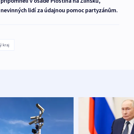
 připomněli v osadě Ploština na Zlínsku,
4 nevinných lidí za údajnou pomoc partyzánům.
ý kraj