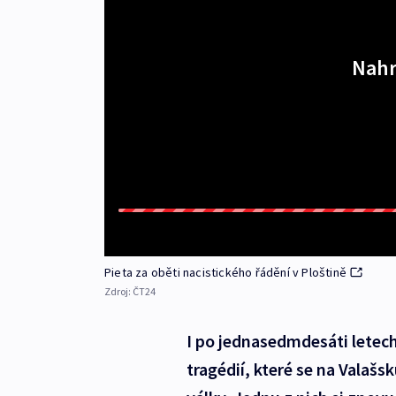
Nahr
Pieta za oběti nacistického řádění v Ploštině
Zdroj:
ČT24
I po jednasedmdesáti letech
tragédií, které se na Valaš