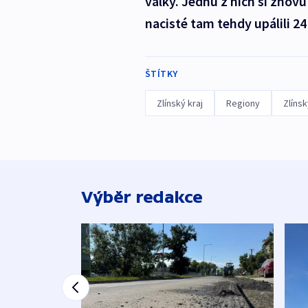
války. Jednu z nich si znovu
nacisté tam tehdy upálili 2
ŠTÍTKY
Zlínský kraj
Regiony
Zlínsk
Výběr redakce