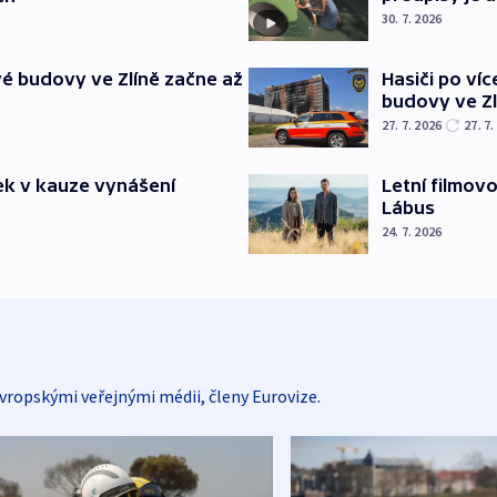
30. 7. 2026
é budovy ve Zlíně začne až
Hasiči po ví
budovy ve Zl
27. 7. 2026
27. 7.
ek v kauze vynášení
Letní filmovo
Lábus
24. 7. 2026
vropskými veřejnými médii, členy Eurovize.