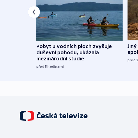
Jiný
Pobyt u vodních ploch zvyšuje
spol
duševní pohodu, ukázala
mezinárodní studie
před 
před 5
hodinami