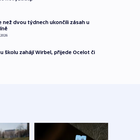
ce než dvou týdnech ukončili zásah u
íně
 2026
u školu zahájí Wirbel, přijede Ocelot či