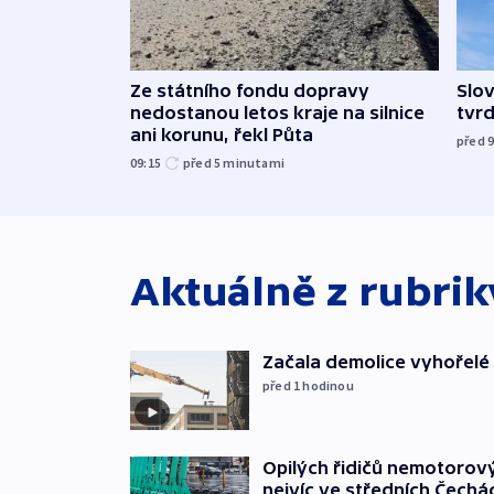
Ze státního fondu dopravy
Slov
nedostanou letos kraje na silnice
tvrd
ani korunu, řekl Půta
před 
09:15
před 5
minutami
Aktuálně z rubri
Začala demolice vyhořelé
před 1
hodinou
Opilých řidičů nemotorový
nejvíc ve středních Čechá