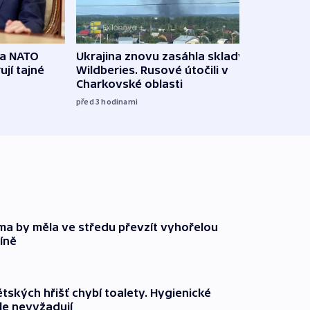
na NATO
Ukrajina znovu zasáhla sklady
VIDEO
ují tajné
Wildberies. Rusové útočili v
není 
Charkovské oblasti
před 5
před 3
hodinami
rma by měla ve středu převzít vyhořelou
íně
tských hřišť chybí toalety. Hygienické
ale nevyžadují