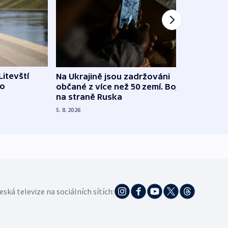
Litevští
Na Ukrajině jsou zadržováni
Španě
 o
občané z více než 50 zemí. Bojovali
dosta
na straně Ruska
4. 8. 20
5. 8. 2026
eská televize na sociálních sítích: