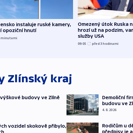
Omezený útok Ruska 
ensko instaluje ruské kamery,
hrozí už na podzim, var
í opoziční hnutí
služby USA
9
minutami
09:05
před 3
hodinami
ky
Zlínský kraj
 výškové budovy ve Zlíně
Demoliční fi
budovu ve Zl
4. 8. 2026
Rodičům u dě
ch vozidel skokově přibylo,
předpisy je 
ch