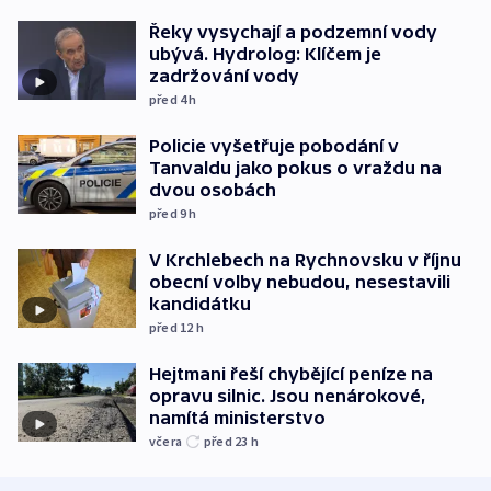
Řeky vysychají a podzemní vody
ubývá. Hydrolog: Klíčem je
zadržování vody
před 4
h
Policie vyšetřuje pobodání v
Tanvaldu jako pokus o vraždu na
dvou osobách
před 9
h
V Krchlebech na Rychnovsku v říjnu
obecní volby nebudou, nesestavili
kandidátku
před 12
h
Hejtmani řeší chybějící peníze na
opravu silnic. Jsou nenárokové,
namítá ministerstvo
včera
před 23
h