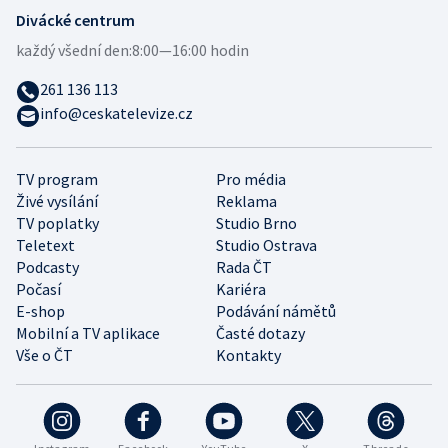
Divácké centrum
každý všední den:
8:00—16:00 hodin
261 136 113
info@ceskatelevize.cz
TV program
Pro média
Živé vysílání
Reklama
TV poplatky
Studio Brno
Teletext
Studio Ostrava
Podcasty
Rada ČT
Počasí
Kariéra
E-shop
Podávání námětů
Mobilní a TV aplikace
Časté dotazy
Vše o ČT
Kontakty