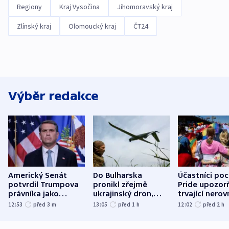
Regiony
Kraj Vysočina
Jihomoravský kraj
Zlínský kraj
Olomoucký kraj
ČT24
Výběr redakce
Americký Senát
Do Bulharska
Účastníci po
potvrdil Trumpova
pronikl zřejmě
Pride upozorň
právníka jako
ukrajinský dron,
trvající nerov
ministra
explodoval kilometr
společensko
12:53
před 3
m
13:05
před 1
h
12:02
před 2
h
spravedlnosti
od plynovodu
atmosféru