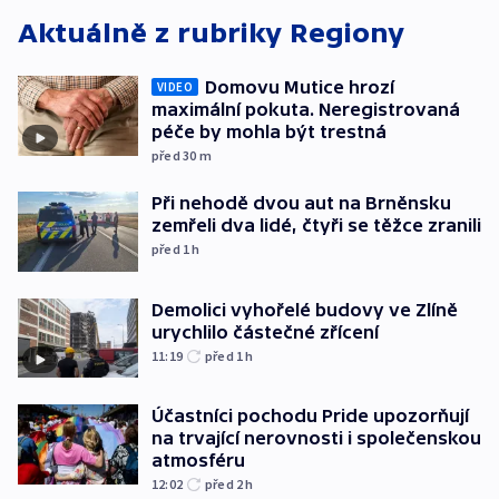
Aktuálně z rubriky
Regiony
Domovu Mutice hrozí
VIDEO
maximální pokuta. Neregistrovaná
péče by mohla být trestná
před 30
m
Při nehodě dvou aut na Brněnsku
zemřeli dva lidé, čtyři se těžce zranili
před 1
h
Demolici vyhořelé budovy ve Zlíně
urychlilo částečné zřícení
11:19
před 1
h
Účastníci pochodu Pride upozorňují
na trvající nerovnosti i společenskou
atmosféru
12:02
před 2
h