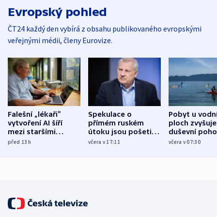
Evropský pohled
ČT24 každý den vybírá z obsahu publikovaného evropskými
veřejnými médii, členy Eurovize.
Falešní „lékaři“
Spekulace o
Pobyt u vodn
vytvoření AI šíří
přímém ruském
ploch zvyšuje
mezi staršími
útoku jsou pošetilé,
duševní poho
Poláky nebezpečné
míní estonský
ukázala
před 13
h
včera v 17:11
včera v 07:30
zdravotní rady
bezpečnostní
mezinárodní 
expert