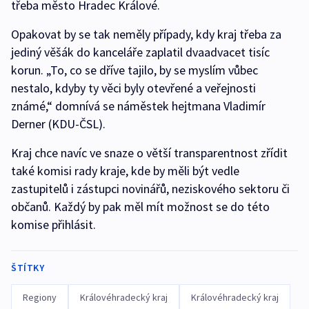
třeba město Hradec Králové.
Opakovat by se tak neměly případy, kdy kraj třeba za
jediný věšák do kanceláře zaplatil dvaadvacet tisíc
korun. „To, co se dříve tajilo, by se myslím vůbec
nestalo, kdyby ty věci byly otevřené a veřejnosti
známé,“ domnívá se náměstek hejtmana Vladimír
Derner (KDU-ČSL).
Kraj chce navíc ve snaze o větší transparentnost zřídit
také komisi rady kraje, kde by měli být vedle
zastupitelů i zástupci novinářů, neziskového sektoru či
občanů. Každý by pak měl mít možnost se do této
komise přihlásit.
ŠTÍTKY
Regiony
Královéhradecký kraj
Královéhradecký kraj