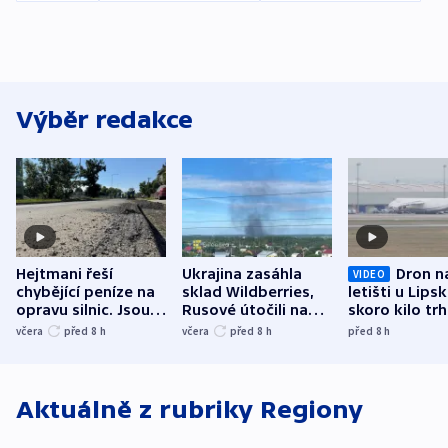
Výběr redakce
Hejtmani řeší
Ukrajina zasáhla
Dron n
VIDEO
chybějící peníze na
sklad Wildberries,
letišti u Lips
opravu silnic. Jsou
Rusové útočili na
skoro kilo trh
nenárokové, namítá
trh, hasiče či
indicie ukazuj
včera
před 8
h
včera
před 8
h
před 8
h
ministerstvo
stadion
Rusko
Aktuálně z rubriky
Regiony