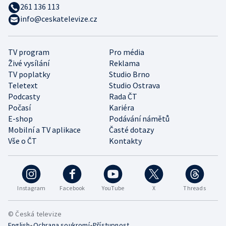
261 136 113
info@ceskatelevize.cz
TV program
Pro média
Živé vysílání
Reklama
TV poplatky
Studio Brno
Teletext
Studio Ostrava
Podcasty
Rada ČT
Počasí
Kariéra
E-shop
Podávání námětů
Mobilní a TV aplikace
Časté dotazy
Vše o ČT
Kontakty
Instagram
Facebook
YouTube
X
Threads
© Česká televize
•
•
English
Ochrana soukromí
Přístupnost