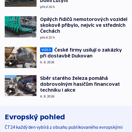
Dolní Lutyni
před 16
h
Opilých řidičů nemotorových vozidel
skokově přibylo, nejvíc ve středních
Čechách
před 23
h
České firmy usilují o zakázky
VIDEO
při dostavbě Dukovan
6. 8. 2026
Sběr starého železa pomáhá
dobrovolným hasičům financovat
techniku i akce
6. 8. 2026
Evropský pohled
ČT24 každý den vybírá z obsahu publikovaného evropskými