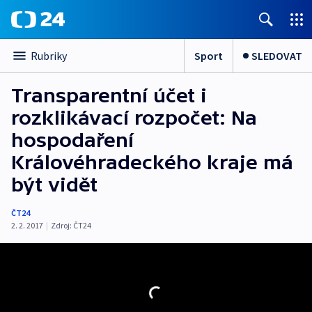
Sport
SLEDOVAT
Rubriky
Transparentní účet i
rozklikávací rozpočet: Na
hospodaření
Královéhradeckého kraje má
být vidět
ČT24
2. 2. 2017
|
Zdroj:
ČT24