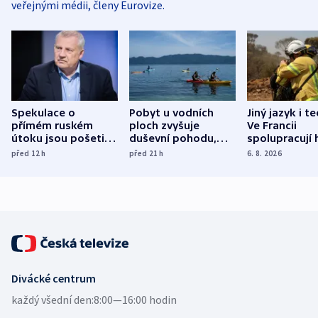
veřejnými médii, členy Eurovize.
Spekulace o
Pobyt u vodních
Jiný jazyk i t
přímém ruském
ploch zvyšuje
Ve Francii
útoku jsou pošetilé,
duševní pohodu,
spolupracují h
míní estonský
ukázala
různých zemí
před 12
h
před 21
h
6. 8. 2026
bezpečnostní
mezinárodní studie
expert
Divácké centrum
každý všední den:
8:00—16:00 hodin