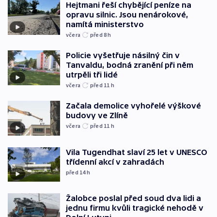
Hejtmani řeší chybějící peníze na
opravu silnic. Jsou nenárokové,
namítá ministerstvo
včera
před 8
h
Policie vyšetřuje násilný čin v
Tanvaldu, bodná zranění při něm
utrpěli tři lidé
včera
před 11
h
Začala demolice vyhořelé výškové
budovy ve Zlíně
včera
před 11
h
Vila Tugendhat slaví 25 let v UNESCO
třídenní akcí v zahradách
před 14
h
Žalobce poslal před soud dva lidi a
jednu firmu kvůli tragické nehodě v