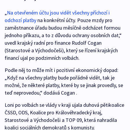
„
Na otevřeném účtu jsou vidět všechny příchozí i
odchozí platby
na konkrétní účty. Pouze mzdy pro
zaměstnance úřadu budou měsíčně odcházet formou
jednoho příkazu, a to z důvodu ochrany osobních dat,“
uvedl krajský radní pro finance Rudolf Cogan
(Starostové a Východočeši), který se řízení krajských
financí ujal po podzimních volbách.
Podle něj to může mít i pozitivní ekonomický dopad:
„Když na všechny platby bude pořádně vidět, tak je
možné, že některé platby, které by se jinak provedly, se
teď neprovedou,“ dodává Cogan .
Loni po volbách se vlády v kraji ujala duhová pětikoalice
ČSSD, ODS, Koalice pro Královéhradecký kraj,
Starostové a Východočeši a TOP 09, která nahradila
koalici sociálních demokratů s komunisty.