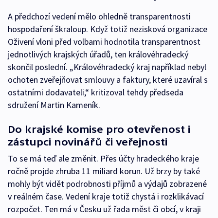
A předchozí vedení mělo ohledně transparentnosti
hospodaření škraloup. Když totiž nezisková organizace
Oživení vloni před volbami hodnotila transparentnost
jednotlivých krajských úřadů, ten královéhradecký
skončil poslední. „Královéhradecký kraj například nebyl
ochoten zveřejňovat smlouvy a faktury, které uzavíral s
ostatními dodavateli,“ kritizoval tehdy předseda
sdružení Martin Kameník.
Do krajské komise pro otevřenost i
zástupci novinářů či veřejnosti
To se má teď ale změnit. Přes účty hradeckého kraje
ročně projde zhruba 11 miliard korun. Už brzy by také
mohly být vidět podrobnosti příjmů a výdajů zobrazené
v reálném čase. Vedení kraje totiž chystá i rozklikávací
rozpočet. Ten má v Česku už řada měst či obcí, v kraji