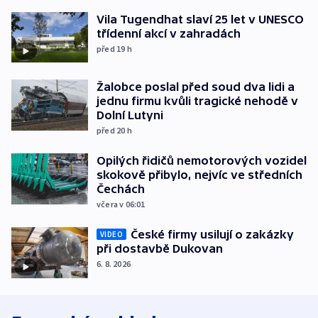
Vila Tugendhat slaví 25 let v UNESCO
třídenní akcí v zahradách
před 19
h
Žalobce poslal před soud dva lidi a
jednu firmu kvůli tragické nehodě v
Dolní Lutyni
před 20
h
Opilých řidičů nemotorových vozidel
skokově přibylo, nejvíc ve středních
Čechách
včera v 06:01
České firmy usilují o zakázky
VIDEO
při dostavbě Dukovan
6. 8. 2026