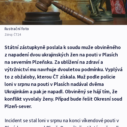
Ilustrační foto
Zdroj:
ČT24
Státní zástupkyně poslala k soudu muže obviněného
z napadení dvou ukrajinských žen na pouti v Plasích
na severním Plzeňsku. Za ublížení na zdraví a
výtržnictví mu navrhuje dvouletou podmínku. Vyplývá
to z obžaloby, kterou ČT získala. Muž podle policie
loni v srpnu na pouti v Plasích nadával dvěma
Ukrajinkám a pak je napadl. Obviněný se hájí tím, že
konflikt vyvolaly ženy. Případ bude řešit Okresní soud
Plzeň-sever.
Incident se stal loni v srpnu na konci víkendové pouti v