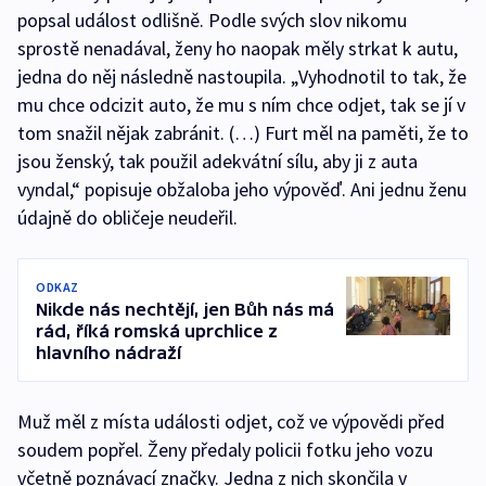
popsal událost odlišně. Podle svých slov nikomu
sprostě nenadával, ženy ho naopak měly strkat k autu,
jedna do něj následně nastoupila. „Vyhodnotil to tak, že
mu chce odcizit auto, že mu s ním chce odjet, tak se jí v
tom snažil nějak zabránit. (…) Furt měl na paměti, že to
jsou ženský, tak použil adekvátní sílu, aby ji z auta
vyndal,“ popisuje obžaloba jeho výpověď. Ani jednu ženu
údajně do obličeje neudeřil.
ODKAZ
Nikde nás nechtějí, jen Bůh nás má
rád, říká romská uprchlice z
hlavního nádraží
Muž měl z místa události odjet, což ve výpovědi před
soudem popřel. Ženy předaly policii fotku jeho vozu
včetně poznávací značky. Jedna z nich skončila v