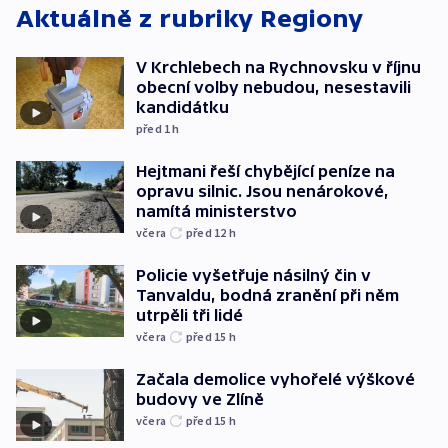
Aktuálně z rubriky
Regiony
V Krchlebech na Rychnovsku v říjnu
obecní volby nebudou, nesestavili
kandidátku
před 1
h
Hejtmani řeší chybějící peníze na
opravu silnic. Jsou nenárokové,
namítá ministerstvo
včera
před 12
h
Policie vyšetřuje násilný čin v
Tanvaldu, bodná zranění při něm
utrpěli tři lidé
včera
před 15
h
Začala demolice vyhořelé výškové
budovy ve Zlíně
včera
před 15
h