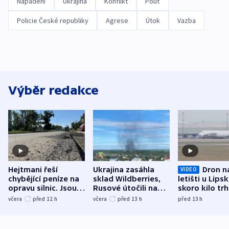
Napadení
Ukrajina
Konflikt
Pouť
Policie České republiky
Agrese
Útok
Vazba
Výběr redakce
Hejtmani řeší
Ukrajina zasáhla
Dron n
VIDEO
chybějící peníze na
sklad Wildberries,
letišti u Lips
opravu silnic. Jsou
Rusové útočili na
skoro kilo trh
nenárokové, namítá
trh, hasiče či
indicie ukazuj
včera
před 12
h
včera
před 13
h
před 13
h
ministerstvo
stadion
Rusko