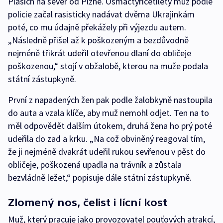
Plasích na sever od Plzně. Osmačtyřicetiletý muž podle
policie začal rasisticky nadávat dvěma Ukrajinkám
poté, co mu údajně překážely při výjezdu autem.
„Následně přišel až k poškozeným a bezdůvodně
nejméně třikrát udeřil otevřenou dlaní do obličeje
poškozenou,“ stojí v obžalobě, kterou na muže podala
státní zástupkyně.
První z napadených žen pak podle žalobkyně nastoupila
do auta a vzala klíče, aby muž nemohl odjet. Ten na to
měl odpovědět dalším útokem, druhá žena ho prý poté
udeřila do zad a krku. „Na což obviněný reagoval tím,
že ji nejméně dvakrát udeřil rukou sevřenou v pěst do
obličeje, poškozená upadla na trávník a zůstala
bezvládně ležet,“ popisuje dále státní zástupkyně.
Zlomený nos, čelist i lícní kost
Muž, který pracuje jako provozovatel pouťových atrakcí,