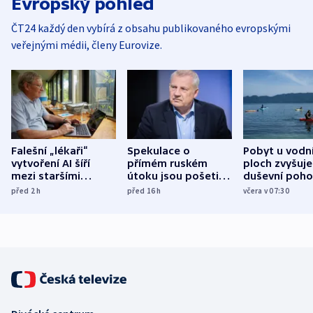
Evropský pohled
ČT24 každý den vybírá z obsahu publikovaného evropskými
veřejnými médii, členy Eurovize.
Falešní „lékaři“
Spekulace o
Pobyt u vodn
vytvoření AI šíří
přímém ruském
ploch zvyšuje
mezi staršími
útoku jsou pošetilé,
duševní poho
Poláky nebezpečné
míní estonský
ukázala
před 2
h
před 16
h
včera v 07:30
zdravotní rady
bezpečnostní
mezinárodní 
expert