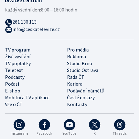
Divácké centrum
každý všední den:
8:00—16:00 hodin
261 136 113
info@ceskatelevize.cz
TV program
Pro média
Živé vysílání
Reklama
TV poplatky
Studio Brno
Teletext
Studio Ostrava
Podcasty
Rada ČT
Počasí
Kariéra
E-shop
Podávání námětů
Mobilní a TV aplikace
Časté dotazy
Vše o ČT
Kontakty
Instagram
Facebook
YouTube
X
Threads