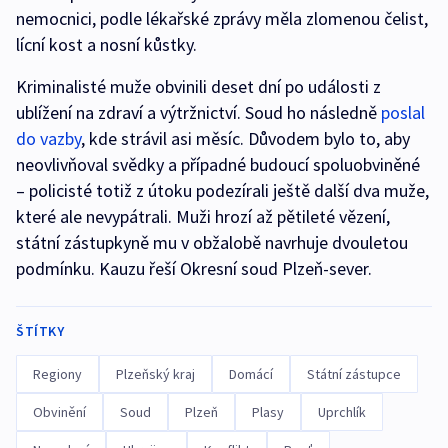
nemocnici, podle lékařské zprávy měla zlomenou čelist,
lícní kost a nosní kůstky.
Kriminalisté muže obvinili deset dní po události z
ublížení na zdraví a výtržnictví. Soud ho následně
poslal
do vazby
, kde strávil asi měsíc. Důvodem bylo to, aby
neovlivňoval svědky a případné budoucí spoluobviněné
– policisté totiž z útoku podezírali ještě další dva muže,
které ale nevypátrali. Muži hrozí až pětileté vězení,
státní zástupkyně mu v obžalobě navrhuje dvouletou
podmínku. Kauzu řeší Okresní soud Plzeň-sever.
ŠTÍTKY
Regiony
Plzeňský kraj
Domácí
Státní zástupce
Obvinění
Soud
Plzeň
Plasy
Uprchlík