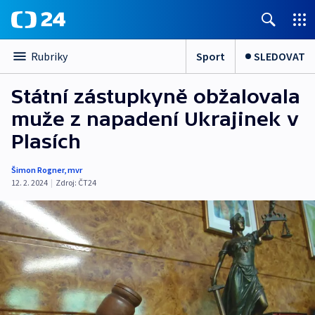
Sport
SLEDOVAT
Rubriky
Státní zástupkyně obžalovala
muže z napadení Ukrajinek v
Plasích
Šimon Rogner
,
mvr
12. 2. 2024
|
Zdroj:
ČT24