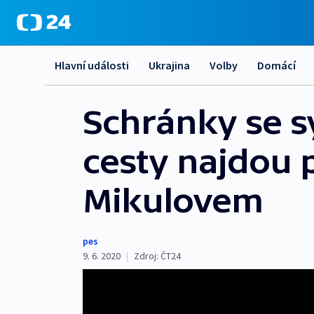
Hlavní události
Ukrajina
Volby
Domácí
Schránky se 
cesty najdou 
Mikulovem
pes
9. 6. 2020
|
Zdroj:
ČT24