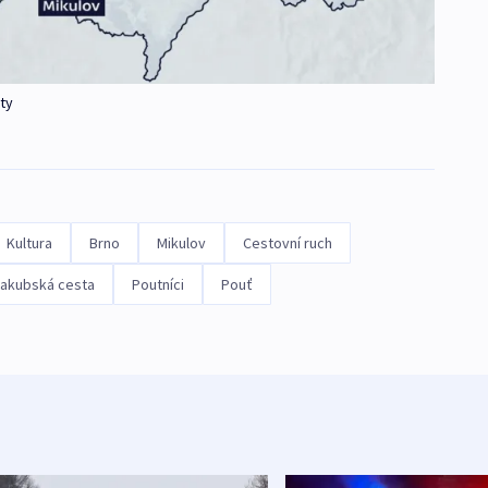
ty
Kultura
Brno
Mikulov
Cestovní ruch
jakubská cesta
Poutníci
Pouť