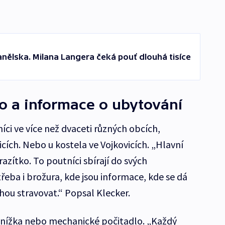
anělska. Milana Langera čeká pouť dlouhá tisíce
lo a informace o ubytování
ci ve více než dvaceti různých obcích,
icích. Nebo u kostela ve Vojkovicích. „Hlavní
razítko. To poutníci sbírají do svých
třeba i brožura, kde jsou informace, kde se dá
hou stravovat.“ Popsal Klecker.
 knížka nebo mechanické počitadlo. „Každý