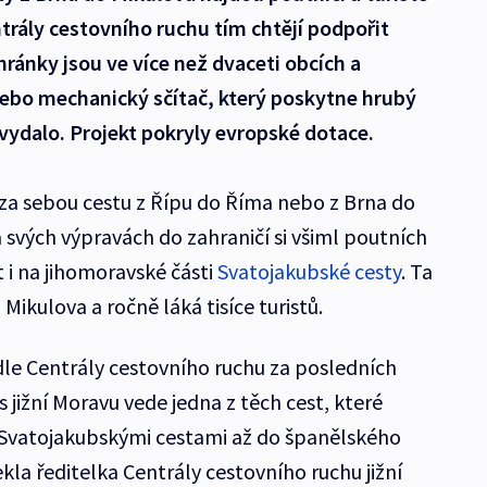
trály cestovního ruchu tím chtějí podpořit
hránky jsou ve více než dvaceti obcích a
nebo mechanický sčítač, který poskytne hrubý
u vydalo. Projekt pokryly evropské dotace.
a sebou cestu z Řípu do Říma nebo z Brna do
svých výpravách do zahraničí si všiml poutních
t i na jihomoravské části
Svatojakubské cesty
. Ta
Mikulova a ročně láká tisíce turistů.
dle Centrály cestovního ruchu za posledních
 jižní Moravu vede jedna z těch cest, které
 Svatojakubskými cestami až do španělského
la ředitelka Centrály cestovního ruchu jižní