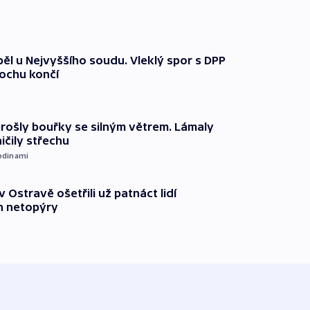
ěl u Nejvyššího soudu. Vleklý spor s DPP
lochu končí
prošly bouřky se silným větrem. Lámaly
ičily střechu
odinami
v Ostravě ošetřili už patnáct lidí
 netopýry