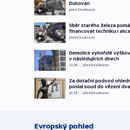
Dukovan
před 2
hodinami
Sběr starého železa pom
financovat techniku i akc
před 3
hodinami
Demolice vyhořelé výškov
v následujících dnech
12:29
před 6
hodinami
Za dotační podvod ohled
poslal soud do vězení dv
15:19
před 6
hodinami
Evropský pohled