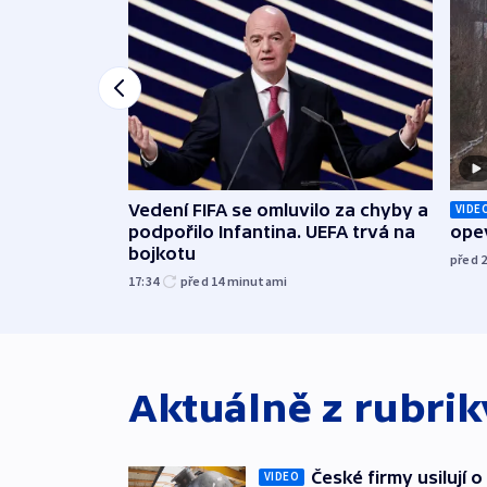
Vedení FIFA se omluvilo za chyby a
VIDE
podpořilo Infantina. UEFA trvá na
opev
bojkotu
před 
17:34
před 14
minutami
Aktuálně z rubri
České firmy usilují 
VIDEO