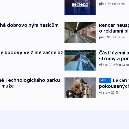
před 7
hodinami
áhá dobrovolným hasičům
Rencar neusp
e
o reklamní p
před 9
hodinami
é budovy ve Zlíně začne až
Částí území 
stromy a pon
včera
před 23
h
ně Technologického parku
Lékaři 
VIDEO
a muže
pokousaných
včera v 20:43