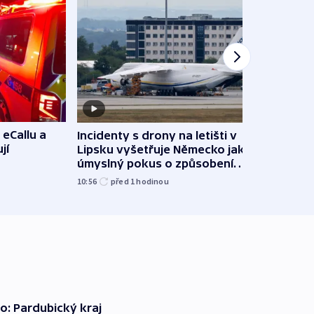
 eCallu a
Incidenty s drony na letišti v
Klima
jí
Lipsku vyšetřuje Německo jako
podn
úmyslný pokus o způsobení
i sví
exploze
10:56
před 1
hodinou
12:08
o: Pardubický kraj