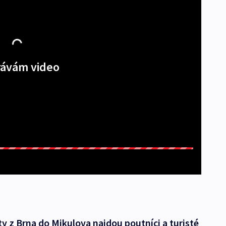
ávám video
y z Brna do Mikulova najdou poutníci a turisté