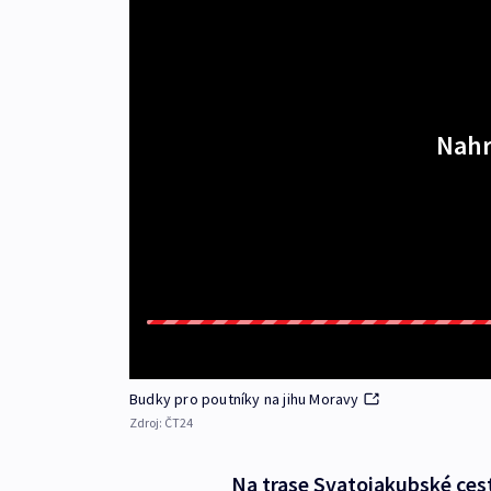
Nahr
Budky pro poutníky na jihu Moravy
Zdroj:
ČT24
Na trase Svatojakubské cest