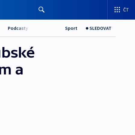
ČT
Podcasty
Sport
SLEDOVAT
ubské
em a