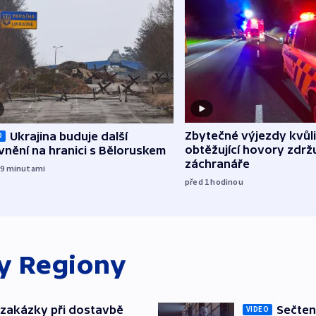
Zbytečné výjezdy kvůli
Ukrajina buduje další
O
obtěžující hovory zdržu
nění na hranici s Běloruskem
záchranáře
29
minutami
před 1
hodinou
ky
Regiony
o zakázky při dostavbě
Sečten
VIDEO