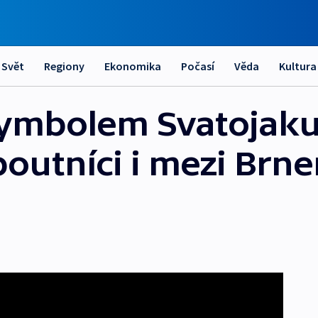
Svět
Regiony
Ekonomika
Počasí
Věda
Kultura
symbolem Svatojak
poutníci i mezi Brn