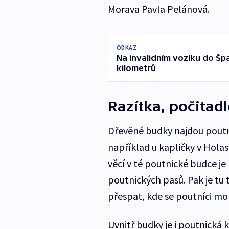
Morava Pavla Pelánová.
ODKAZ
Na invalidním vozíku do Šp
kilometrů
Razítka, počitad
Dřevěné budky najdou poutní
například u kapličky v Holas
věcí v té poutnické budce je 
poutnických pasů. Pak je tu 
přespat, kde se poutníci mo
Uvnitř budky je i poutnická