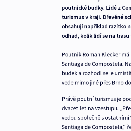
poutnické budky. Lidé z Cen
turismus v kraji. Dřevěné sc
obsahují například razítko 
odhad, kolik lidí se na tras
Poutník Roman Klecker má z
Santiaga de Compostela. Na 
budek a rozhodl se je umísti
vede mimo jiné přes Brno do 
Právě poutní turismus je po
dvacet let na vzestupu. „Přes
vedou společně s ostatními
Santiaga de Compostela,“ řek