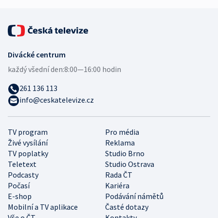
Divácké centrum
každý všední den:
8:00—16:00 hodin
261 136 113
info@ceskatelevize.cz
TV program
Pro média
Živé vysílání
Reklama
TV poplatky
Studio Brno
Teletext
Studio Ostrava
Podcasty
Rada ČT
Počasí
Kariéra
E-shop
Podávání námětů
Mobilní a TV aplikace
Časté dotazy
Vše o ČT
Kontakty