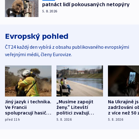
patnáct lidí pokousaných netopýry
5. 8. 2026
Evropský pohled
ČT24 každý den vybírá z obsahu publikovaného evropskými
veřejnými médii, členy Eurovize.
Jiný jazyk i technika.
„Musíme zapojit
Na Ukrajině j
Ve Francii
ženy.“ Litevští
zadržováni o
spolupracují hasiči z
politici zvažují
z více než 50 
různých zemí
dohodu o
Bojovali na s
před 11
h
5. 8. 2026
5. 8. 2026
demografii
Ruska