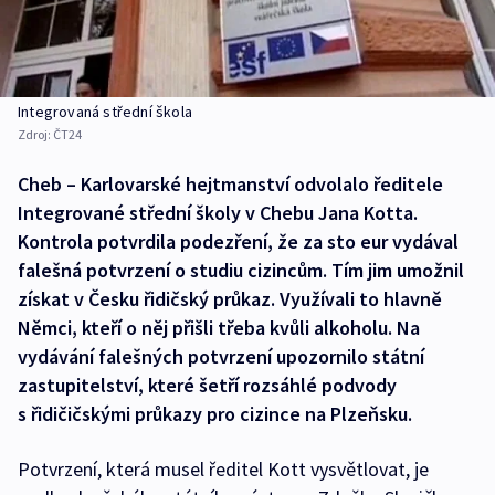
Integrovaná střední škola
Zdroj:
ČT24
Cheb – Karlovarské hejtmanství odvolalo ředitele
Integrované střední školy v Chebu Jana Kotta.
Kontrola potvrdila podezření, že za sto eur vydával
falešná potvrzení o studiu cizincům. Tím jim umožnil
získat v Česku řidičský průkaz. Využívali to hlavně
Němci, kteří o něj přišli třeba kvůli alkoholu. Na
vydávání falešných potvrzení upozornilo státní
zastupitelství, které šetří rozsáhlé podvody
s řidičičskými průkazy pro cizince na Plzeňsku.
Potvrzení, která musel ředitel Kott vysvětlovat, je