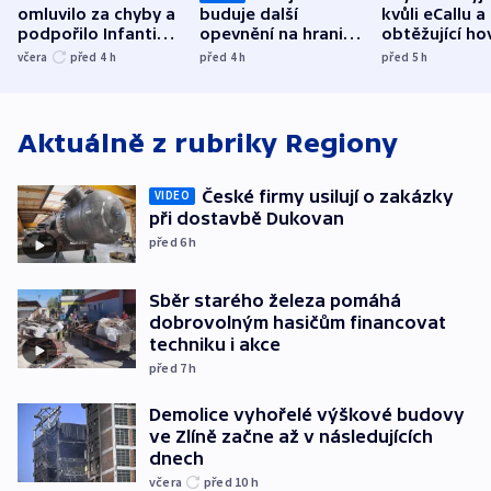
omluvilo za chyby a
buduje další
kvůli eCallu a
podpořilo Infantina.
opevnění na hranici
obtěžující ho
UEFA trvá na
s Běloruskem
zdržují záchr
včera
před 4
h
před 4
h
před 5
h
bojkotu
Aktuálně z rubriky
Regiony
České firmy usilují o zakázky
VIDEO
při dostavbě Dukovan
před 6
h
Sběr starého železa pomáhá
dobrovolným hasičům financovat
techniku i akce
před 7
h
Demolice vyhořelé výškové budovy
ve Zlíně začne až v následujících
dnech
včera
před 10
h