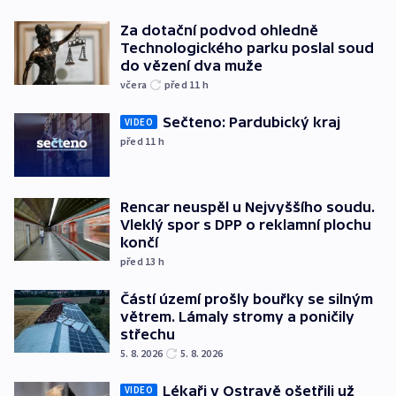
Za dotační podvod ohledně
Technologického parku poslal soud
do vězení dva muže
včera
před 11
h
Sečteno: Pardubický kraj
VIDEO
před 11
h
Rencar neuspěl u Nejvyššího soudu.
Vleklý spor s DPP o reklamní plochu
končí
před 13
h
Částí území prošly bouřky se silným
větrem. Lámaly stromy a poničily
střechu
5. 8. 2026
5. 8. 2026
Lékaři v Ostravě ošetřili už
VIDEO