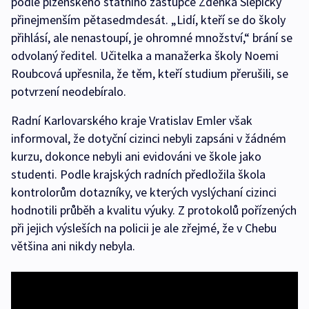
podle plzeňského státního zástupce Zdeňka Slepičky
přinejmenším pětasedmdesát. „Lidí, kteří se do školy
přihlásí, ale nenastoupí, je ohromné množství,“ brání se
odvolaný ředitel. Učitelka a manažerka školy Noemi
Roubcová upřesnila, že těm, kteří studium přerušili, se
potvrzení neodebíralo.
Radní Karlovarského kraje Vratislav Emler však
informoval, že dotyční cizinci nebyli zapsáni v žádném
kurzu, dokonce nebyli ani evidováni ve škole jako
studenti. Podle krajských radních předložila škola
kontrolorům dotazníky, ve kterých vyslýchaní cizinci
hodnotili průběh a kvalitu výuky. Z protokolů pořízených
při jejich výsleších na policii je ale zřejmé, že v Chebu
většina ani nikdy nebyla.