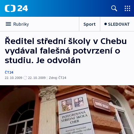
Sport
SLEDOVAT
Rubriky
Ředitel střední školy v Chebu
vydával falešná potvrzení o
studiu. Je odvolán
ČT24
22. 10. 2009
22. 10. 2009
|
Zdroj:
ČT24