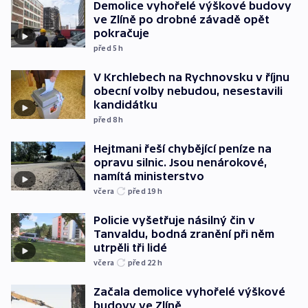
Demolice vyhořelé výškové budovy
ve Zlíně po drobné závadě opět
pokračuje
před 5
h
V Krchlebech na Rychnovsku v říjnu
obecní volby nebudou, nesestavili
kandidátku
před 8
h
Hejtmani řeší chybějící peníze na
opravu silnic. Jsou nenárokové,
namítá ministerstvo
včera
před 19
h
Policie vyšetřuje násilný čin v
Tanvaldu, bodná zranění při něm
utrpěli tři lidé
včera
před 22
h
Začala demolice vyhořelé výškové
budovy ve Zlíně