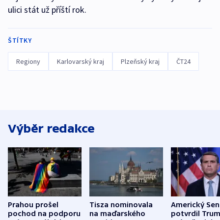
ulici stát už příští rok.
ŠTÍTKY
Regiony
Karlovarský kraj
Plzeňský kraj
ČT24
Výběr redakce
Prahou prošel
Tisza nominovala
Americký Sen
pochod na podporu
na maďarského
potvrdil Tru