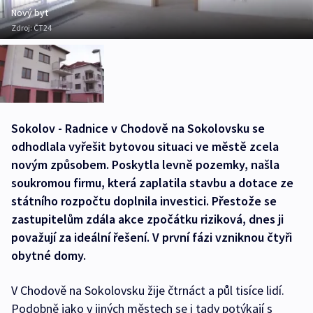
Nový byt
Zdroj:
ČT24
Sokolov - Radnice v Chodově na Sokolovsku se
odhodlala vyřešit bytovou situaci ve městě zcela
novým způsobem. Poskytla levně pozemky, našla
soukromou firmu, která zaplatila stavbu a dotace ze
státního rozpočtu doplnila investici. Přestože se
zastupitelům zdála akce zpočátku riziková, dnes ji
považují za ideální řešení. V první fázi vzniknou čtyři
obytné domy.
V Chodově na Sokolovsku žije čtrnáct a půl tisíce lidí.
Podobně jako v jiných městech se i tady potýkají s