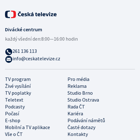
Divácké centrum
každý všední den:
8:00—16:00 hodin
261 136 113
info@ceskatelevize.cz
TV program
Pro média
Živé vysílání
Reklama
TV poplatky
Studio Brno
Teletext
Studio Ostrava
Podcasty
Rada ČT
Počasí
Kariéra
E-shop
Podávání námětů
Mobilní a TV aplikace
Časté dotazy
Vše o ČT
Kontakty