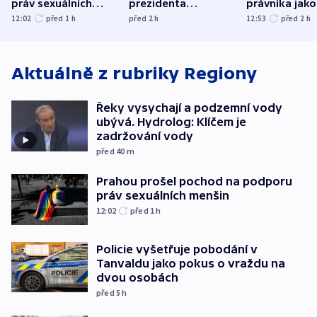
práv sexuálních
prezidenta
právníka jako
menšin
bývalého šéfa
ministra
12:02
před 1
h
před 2
h
12:53
před 2
h
nejvyššího soudu
spravedlnost
Aktuálně z rubriky
Regiony
Řeky vysychají a podzemní vody
ubývá. Hydrolog: Klíčem je
zadržování vody
před 40
m
Prahou prošel pochod na podporu
práv sexuálních menšin
12:02
před 1
h
Policie vyšetřuje pobodání v
Tanvaldu jako pokus o vraždu na
dvou osobách
před 5
h