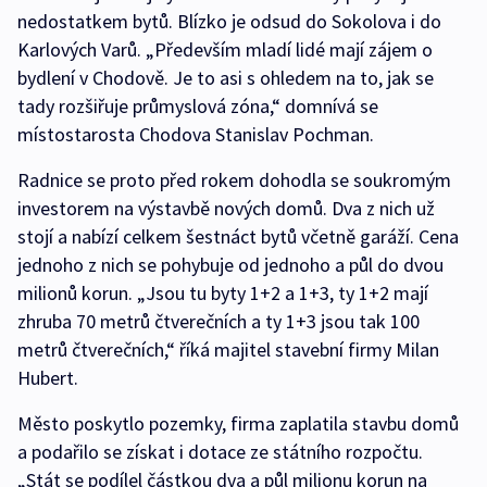
nedostatkem bytů. Blízko je odsud do Sokolova i do
Karlových Varů. „Především mladí lidé mají zájem o
bydlení v Chodově. Je to asi s ohledem na to, jak se
tady rozšiřuje průmyslová zóna,“ domnívá se
místostarosta Chodova Stanislav Pochman.
Radnice se proto před rokem dohodla se soukromým
investorem na výstavbě nových domů. Dva z nich už
stojí a nabízí celkem šestnáct bytů včetně garáží. Cena
jednoho z nich se pohybuje od jednoho a půl do dvou
milionů korun. „Jsou tu byty 1+2 a 1+3, ty 1+2 mají
zhruba 70 metrů čtverečních a ty 1+3 jsou tak 100
metrů čtverečních,“ říká majitel stavební firmy Milan
Hubert.
Město poskytlo pozemky, firma zaplatila stavbu domů
a podařilo se získat i dotace ze státního rozpočtu.
„Stát se podílel částkou dva a půl milionu korun na