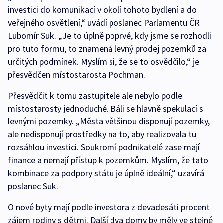
investici do komunikací v okolí tohoto bydlení a do
veřejného osvětlení,“ uvádí poslanec Parlamentu ČR
Lubomír Suk. „Je to úplně poprvé, kdy jsme se rozhodli
pro tuto formu, to znamená levný prodej pozemků za
určitých podmínek. Myslím si, že se to osvědčilo,“ je
přesvědčen místostarosta Pochman.
Přesvědčit k tomu zastupitele ale nebylo podle
místostarosty jednoduché. Báli se hlavně spekulací s
levnými pozemky. „Města většinou disponují pozemky,
ale nedisponují prostředky na to, aby realizovala tu
rozsáhlou investici. Soukromí podnikatelé zase mají
finance a nemají přístup k pozemkům. Myslím, že tato
kombinace za podpory státu je úplně ideální,“ uzavírá
poslanec Suk.
O nové byty mají podle investora z devadesáti procent
zájem rodiny s dětmi. Další dva domy by měly ve stejné