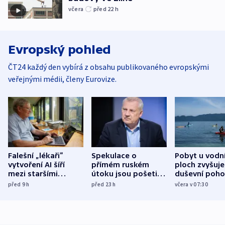
včera
před 22
h
Evropský pohled
ČT24 každý den vybírá z obsahu publikovaného evropskými
veřejnými médii, členy Eurovize.
Falešní „lékaři“
Spekulace o
Pobyt u vodn
vytvoření AI šíří
přímém ruském
ploch zvyšuje
mezi staršími
útoku jsou pošetilé,
duševní poho
Poláky nebezpečné
míní estonský
ukázala
před 9
h
před 23
h
včera v 07:30
zdravotní rady
bezpečnostní
mezinárodní 
expert