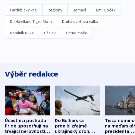
Pardubický kraj
Regiony
Domácí
Emil Boček
De Havilland Tiger Moth
Druhá světová válka
Dominik Duka
Čáslav
Chrudimsko
Výběr redakce
Účastníci pochodu
Do Bulharska
Tisza nomino
Pride upozorňují na
pronikl zřejmě
na maďarské
trvající nerovnosti i
ukrajinský dron,
prezidenta