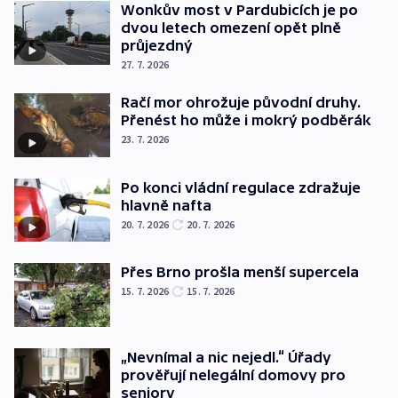
Wonkův most v Pardubicích je po
dvou letech omezení opět plně
průjezdný
27. 7. 2026
Račí mor ohrožuje původní druhy.
Přenést ho může i mokrý podběrák
23. 7. 2026
Po konci vládní regulace zdražuje
hlavně nafta
20. 7. 2026
20. 7. 2026
Přes Brno prošla menší supercela
15. 7. 2026
15. 7. 2026
„Nevnímal a nic nejedl.“ Úřady
prověřují nelegální domovy pro
seniory