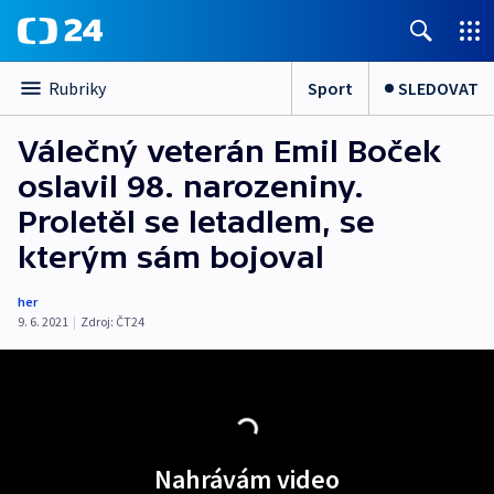
Sport
SLEDOVAT
Rubriky
Válečný veterán Emil Boček
oslavil 98. narozeniny.
Proletěl se letadlem, se
kterým sám bojoval
her
9. 6. 2021
|
Zdroj:
ČT24
Nahrávám video