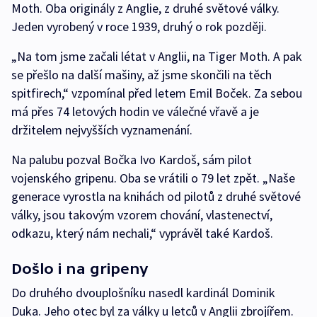
Moth. Oba originály z Anglie, z druhé světové války.
Jeden vyrobený v roce 1939, druhý o rok později.
„Na tom jsme začali létat v Anglii, na Tiger Moth. A pak
se přešlo na další mašiny, až jsme skončili na těch
spitfirech,“ vzpomínal před letem Emil Boček. Za sebou
má přes 74 letových hodin ve válečné vřavě a je
držitelem nejvyšších vyznamenání.
Na palubu pozval Bočka Ivo Kardoš, sám pilot
vojenského gripenu. Oba se vrátili o 79 let zpět. „Naše
generace vyrostla na knihách od pilotů z druhé světové
války, jsou takovým vzorem chování, vlastenectví,
odkazu, který nám nechali,“ vyprávěl také Kardoš.
Došlo i na gripeny
Do druhého dvouplošníku nasedl kardinál Dominik
Duka. Jeho otec byl za války u letců v Anglii zbrojířem.