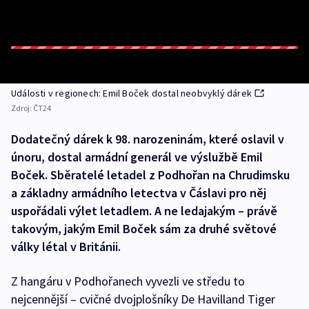
Události v regionech: Emil Boček dostal neobvyklý dárek
Zdroj:
ČT24
Dodatečný dárek k 98. narozeninám, které oslavil v
únoru, dostal armádní generál ve výslužbě Emil
Boček. Sběratelé letadel z Podhořan na Chrudimsku
a základny armádního letectva v Čáslavi pro něj
uspořádali výlet letadlem. A ne ledajakým –⁠ právě
takovým, jakým Emil Boček sám za druhé světové
války létal v Británii.
Z hangáru v Podhořanech vyvezli ve středu to
nejcennější –⁠ cvičné dvojplošníky De Havilland Tiger