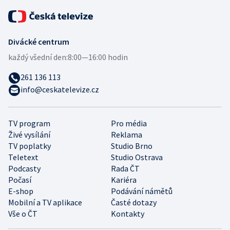
Divácké centrum
každý všední den:
8:00—16:00 hodin
261 136 113
info@ceskatelevize.cz
TV program
Pro média
Živé vysílání
Reklama
TV poplatky
Studio Brno
Teletext
Studio Ostrava
Podcasty
Rada ČT
Počasí
Kariéra
E-shop
Podávání námětů
Mobilní a TV aplikace
Časté dotazy
Vše o ČT
Kontakty