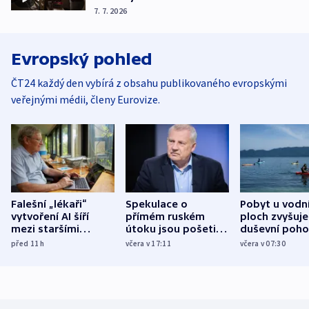
7. 7. 2026
Evropský pohled
ČT24 každý den vybírá z obsahu publikovaného evropskými
veřejnými médii, členy Eurovize.
Falešní „lékaři“
Spekulace o
Pobyt u vodn
vytvoření AI šíří
přímém ruském
ploch zvyšuje
mezi staršími
útoku jsou pošetilé,
duševní poho
Poláky nebezpečné
míní estonský
ukázala
před 11
h
včera v 17:11
včera v 07:30
zdravotní rady
bezpečnostní
mezinárodní 
expert