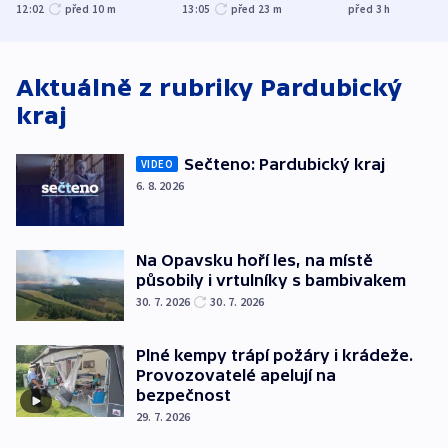
společenskou
explodoval kilometr
bývalého šéf
12:02
před 10
m
13:05
před 23
m
před 3
h
atmosféru
od plynovodu
nejvyššího s
Aktuálně z rubriky
Pardubický
kraj
Sečteno: Pardubický kraj
VIDEO
6. 8. 2026
Na Opavsku hoří les, na místě
působily i vrtulníky s bambivakem
30. 7. 2026
30. 7. 2026
Plné kempy trápí požáry i krádeže.
Provozovatelé apelují na
bezpečnost
29. 7. 2026