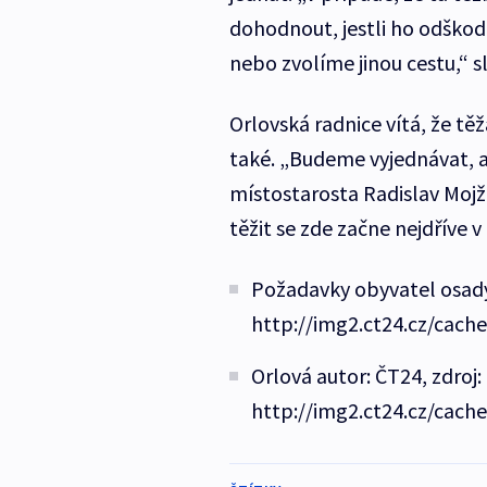
dohodnout, jestli ho odško
nebo zvolíme jinou cestu,“ s
Orlovská radnice vítá, že těž
také. „Budeme vyjednávat, ab
místostarosta Radislav Mojž
těžit se zde začne nejdříve v
Požadavky obyvatel osady
http://img2.ct24.cz/cach
Orlová autor: ČT24, zdroj:
http://img2.ct24.cz/cach