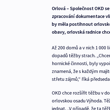
Orlová – Společnost OKD se 
zpracování dokumentace vli
by měla postihnout orlovsk
obavy, orlovská radnice chce
Až 200 domů a v nich 1 000 l
dopadů těžby strach. „Chce
hornické činnosti, byly vypo
znamená, že s každým majit
střetu zájmů,“ říká předsed
OKD chce rozšířit těžbu v do
orlovskou osadu Výhoda. Těža
jednat. „V případě, že ta t