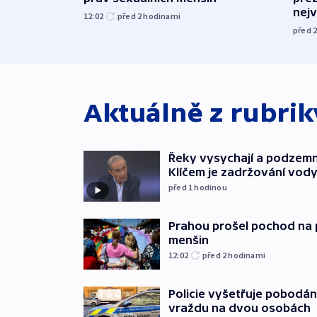
nej
12:02
před 2
hodinami
před 
Aktuálně z rubri
Řeky vysychají a podzemn
Klíčem je zadržování vod
před 1
hodinou
Prahou prošel pochod na 
menšin
12:02
před 2
hodinami
Policie vyšetřuje pobodán
vraždu na dvou osobách