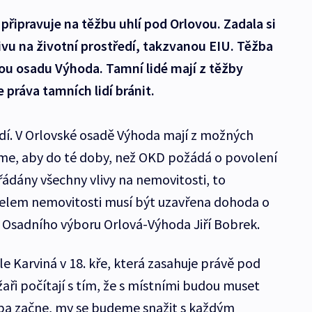
připravuje na těžbu uhlí pod Orlovou. Zadala si
vu na životní prostředí, takzvanou EIU. Těžba
ou osadu Výhoda. Tamní lidé mají z těžby
 práva tamních lidí bránit.
idí. V Orlovské osadě Výhoda mají z možných
me, aby do té doby, než OKD požádá o povolení
řádány všechny vlivy na nemovitosti, to
elem nemovitosti musí být uzavřena dohoda o
a Osadního výboru Orlová-Výhoda Jiří Bobrek.
le Karviná v 18. kře, která zasahuje právě pod
ři počítají s tím, že s místními budou muset
ěžba začne, my se budeme snažit s každým