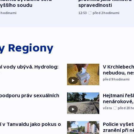
vyššího soudu
spravedlnosti
2
hodinami
12:53
před 2
hodinami
ky
Regiony
í vody ubývá. Hydrolog:
V Krchlebech
y
nebudou, nes
před 9
hodinami
podporu práv sexuálních
Hejtmani řeší
nenárokové, 
včera
před 20
h
í v Tanvaldu jako pokus o
Policie vyšet
zranění při ně