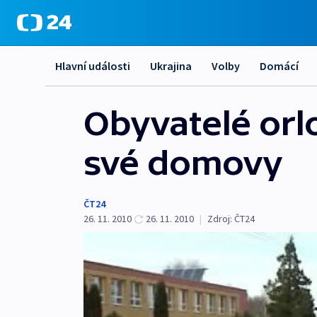
Hlavní události
Ukrajina
Volby
Domácí
Obyvatelé orl
své domovy
ČT24
26. 11. 2010
26. 11. 2010
|
Zdroj:
ČT24