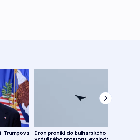
il Trumpova
Dron pronikl do bulharského
Ruský
vzdušného prostoru, explodoval
čtyři 