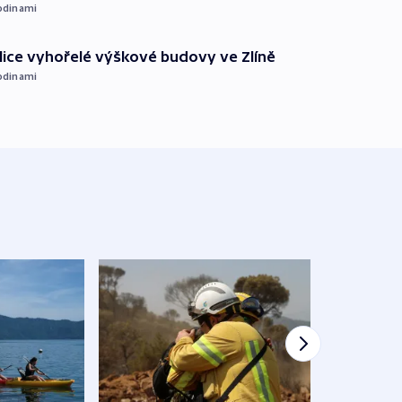
odinami
ice vyhořelé výškové budovy ve Zlíně
odinami