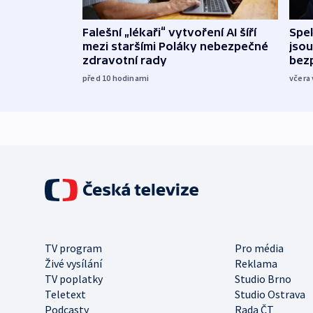
Falešní „lékaři“ vytvoření AI šíří
Spe
mezi staršími Poláky nebezpečné
jsou
zdravotní rady
bez
před 10
hodinami
včera 
TV program
Pro média
Živé vysílání
Reklama
TV poplatky
Studio Brno
Teletext
Studio Ostrava
Podcasty
Rada ČT