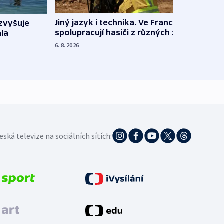
Jiný jazyk i technika. Ve Francii
zvyšuje
„Musí
spolupracují hasiči z různých zemí
la
polit
demo
6. 8. 2026
5. 8. 20
eská televize na sociálních sítích: