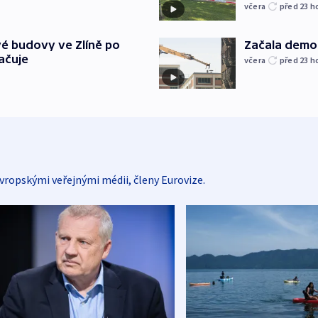
včera
před 23
h
é budovy ve Zlíně po
Začala demol
ačuje
včera
před 23
h
vropskými veřejnými médii, členy Eurovize.