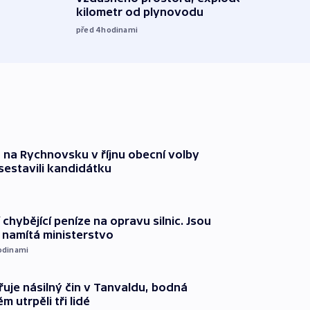
kilometr od plynovodu
08:20
před 4
hodinami
 na Rychnovsku v říjnu obecní volby
estavili kandidátku
 chybějící peníze na opravu silnic. Jsou
namítá ministerstvo
odinami
řuje násilný čin v Tanvaldu, bodná
m utrpěli tři lidé