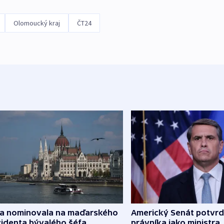
Olomoucký kraj
ČT24
za nominovala na maďarského
Americký Senát potvrd
zidenta bývalého šéfa
právníka jako ministra