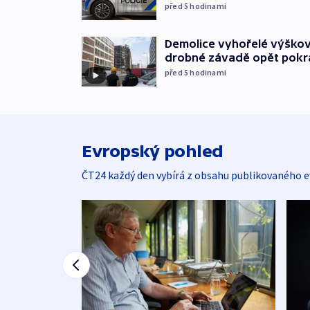
před 5
hodinami
Demolice vyhořelé výškov
drobné závadě opět pokr
před 5
hodinami
Evropský pohled
ČT24 každý den vybírá z obsahu publikovaného e