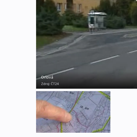
Orlová
Zdroj:
ČT24