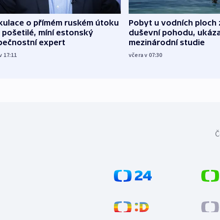
kulace o přímém ruském útoku
Pobyt u vodních ploch 
 pošetilé, míní estonský
duševní pohodu, ukáza
pečnostní expert
mezinárodní studie
v 17:11
včera v 07:30
Č