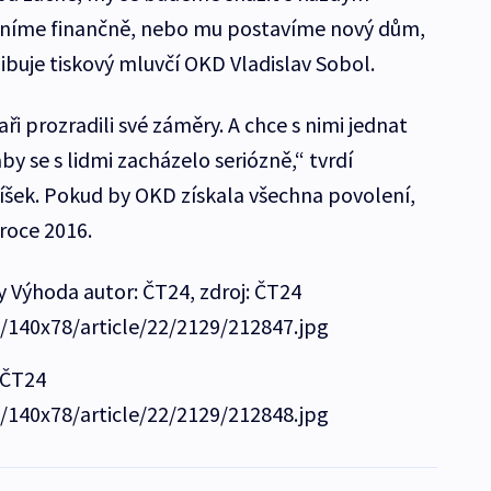
dníme finančně, nebo mu postavíme nový dům,
libuje tiskový mluvčí OKD Vladislav Sobol.
aři prozradili své záměry. A chce s nimi jednat
y se s lidmi zacházelo seriózně,“ tvrdí
íšek. Pokud by OKD získala všechna povolení,
 roce 2016.
 Výhoda autor: ČT24, zdroj: ČT24
e/140x78/article/22/2129/212847.jpg
 ČT24
e/140x78/article/22/2129/212848.jpg