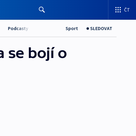
ČT
Podcasty
Sport
SLEDOVAT
 se bojí o