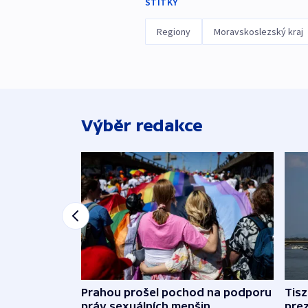
ŠTÍTKY
Regiony
Moravskoslezský kraj
Výběr redakce
Prahou prošel pochod na podporu
Tis
práv sexuálních menšin
pre