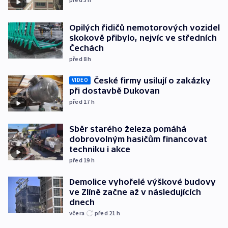
Opilých řidičů nemotorových vozidel
skokově přibylo, nejvíc ve středních
Čechách
před 8
h
České firmy usilují o zakázky
VIDEO
při dostavbě Dukovan
před 17
h
Sběr starého železa pomáhá
dobrovolným hasičům financovat
techniku i akce
před 19
h
Demolice vyhořelé výškové budovy
ve Zlíně začne až v následujících
dnech
včera
před 21
h