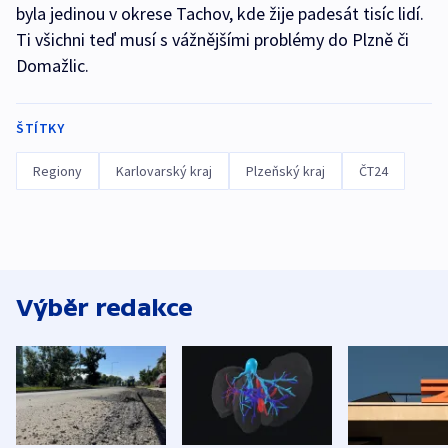
byla jedinou v okrese Tachov, kde žije padesát tisíc lidí.
Ti všichni teď musí s vážnějšími problémy do Plzně či
Domažlic.
ŠTÍTKY
Regiony
Karlovarský kraj
Plzeňský kraj
ČT24
Výběr redakce