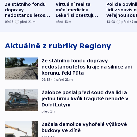
Ze státního fondu
Virtuální realita
Policie obvini
dopravy
mění medicínu.
lidí v souvislo
nedostanou letos
Lékaři si otestují
veřejnou sout
kraje na silnice ani
každý řez, říká
Správy železn
09:15
před 21
m
před 43
m
13:08
před 47
korunu, řekl Půta
český expert
Aktuálně z rubriky
Regiony
Ze státního fondu dopravy
nedostanou letos kraje na silnice ani
korunu, řekl Půta
09:15
před 21
m
Žalobce poslal před soud dva lidi a
jednu firmu kvůli tragické nehodě v
Dolní Lutyni
před 1
h
Začala demolice vyhořelé výškové
budovy ve Zlíně
před 3
h