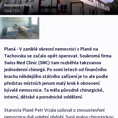
Nemocnice Planá
Zdroj:
ČT24
Planá - V zaniklé okresní nemocnici v Plané na
Tachovsku se začalo opět operovat. Soukromá firma
Swiss Med Clinic (SMC) tam rozběhla takzvanou
jednodenní chirurgii. Po osmi letech od finančního
krachu někdejšího státního zařízení je to ale podle
představ místních jenom malý krok k obnovení
bývalé nemocnice. Ta měla původně chirurgické,
interní, dětské a porodnické oddělení.
Starosta Plané Petr Vrzala usiloval o znovuotevření
nemocnice dvě volební období. Svoji malou chirurgickou