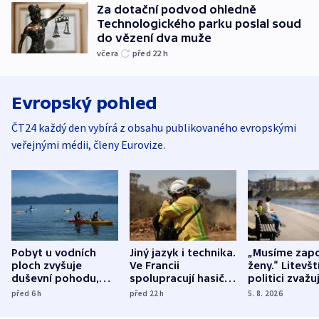
Za dotační podvod ohledně
Technologického parku poslal soud
do vězení dva muže
včera
před 22
h
Evropský pohled
ČT24 každý den vybírá z obsahu publikovaného evropskými
veřejnými médii, členy Eurovize.
Pobyt u vodních
Jiný jazyk i technika.
„Musíme zapo
ploch zvyšuje
Ve Francii
ženy.“ Litevšt
duševní pohodu,
spolupracují hasiči z
politici zvažuj
ukázala
různých zemí
dohodu o
před 6
h
před 22
h
5. 8. 2026
mezinárodní studie
demografii