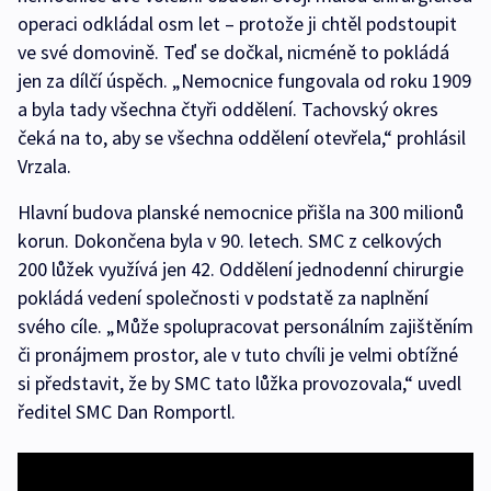
operaci odkládal osm let – protože ji chtěl podstoupit
ve své domovině. Teď se dočkal, nicméně to pokládá
jen za dílčí úspěch. „Nemocnice fungovala od roku 1909
a byla tady všechna čtyři oddělení. Tachovský okres
čeká na to, aby se všechna oddělení otevřela,“ prohlásil
Vrzala.
Hlavní budova planské nemocnice přišla na 300 milionů
korun. Dokončena byla v 90. letech. SMC z celkových
200 lůžek využívá jen 42. Oddělení jednodenní chirurgie
pokládá vedení společnosti v podstatě za naplnění
svého cíle. „Může spolupracovat personálním zajištěním
či pronájmem prostor, ale v tuto chvíli je velmi obtížné
si představit, že by SMC tato lůžka provozovala,“ uvedl
ředitel SMC Dan Romportl.