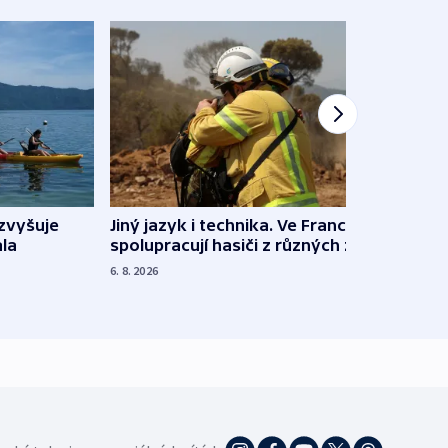
Jiný jazyk i technika. Ve Francii
zvyšuje
„Musí
spolupracují hasiči z různých zemí
la
polit
demo
6. 8. 2026
5. 8. 20