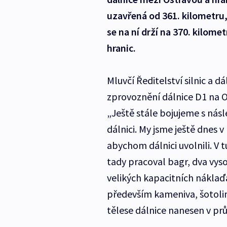
uzavřená od 361. kilometru
se na ní drží na 370. kilome
hranic.
Mluvčí Ředitelství silnic a 
zprovoznění dálnice D1 na Os
„Ještě stále bojujeme s násl
dálnici. My jsme ještě dnes
abychom dálnici uvolnili. V t
tady pracoval bagr, dva vys
velikých kapacitních náklaď
především kameniva, šotolin
tělese dálnice nanesen v pr