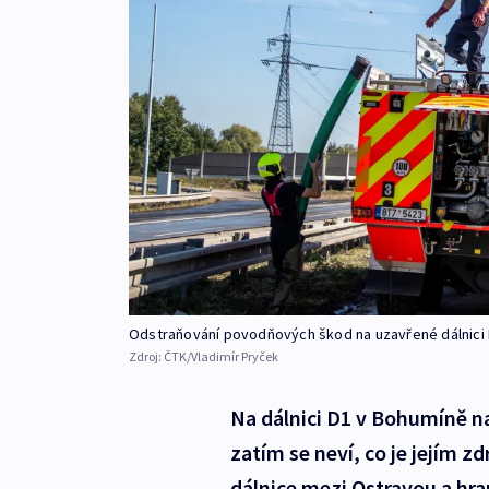
Odstraňování povodňových škod na uzavřené dálnici
Zdroj:
ČTK/Vladimír Pryček
Na dálnici D1 v Bohumíně na
zatím se neví, co je jejím 
dálnice mezi Ostravou a hran