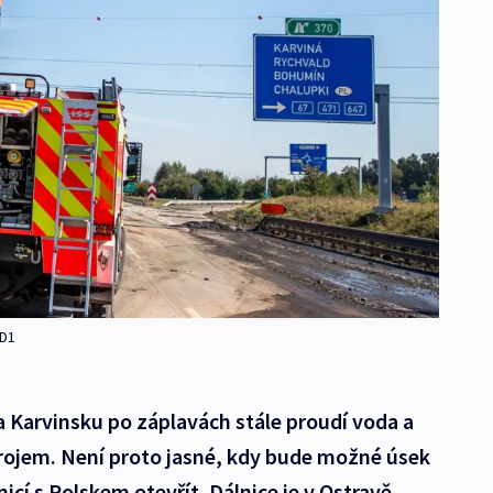
 D1
 Karvinsku po záplavách stále proudí voda a
zdrojem. Není proto jasné, kdy bude možné úsek
icí s Polskem otevřít. Dálnice je v Ostravě