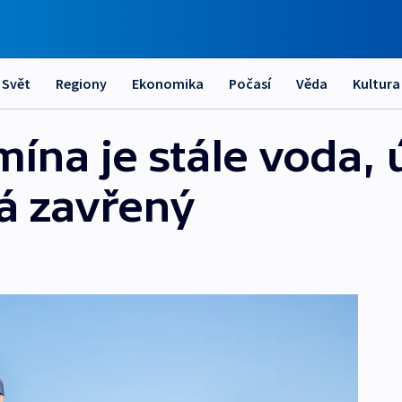
Svět
Regiony
Ekonomika
Počasí
Věda
Kultura
ína je stále voda, 
vá zavřený