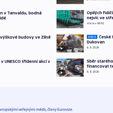
Opilých řidi
čin v Tanvaldu, bodná
nejvíc ve st
lidé
včera v 06:01
České 
 výškové budovy ve Zlíně
VIDEO
Dukovan
6. 8. 2026
Sběr staréh
t v UNESCO třídenní akcí v
financovat t
6. 8. 2026
vropskými veřejnými médii, členy Eurovize.