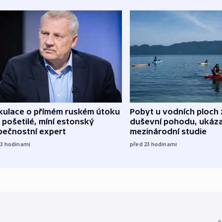
kulace o přímém ruském útoku
Pobyt u vodních ploch 
 pošetilé, míní estonský
duševní pohodu, ukáza
pečnostní expert
mezinárodní studie
13
hodinami
před 23
hodinami