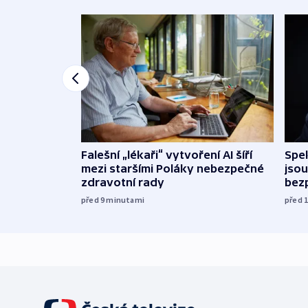
Falešní „lékaři“ vytvoření AI šíří
Spe
mezi staršími Poláky nebezpečné
jsou
zdravotní rady
bez
před 9
minutami
před 