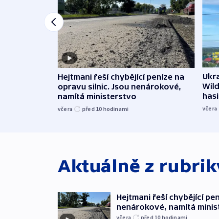
Ukra
Hejtmani řeší chybějící peníze na
Wild
opravu silnic. Jsou nenárokové,
hasi
namítá ministerstvo
včera
včera
před 10
hodinami
Aktuálně z rubri
Hejtmani řeší chybějící pen
nenárokové, namítá minis
včera
před 10
hodinami