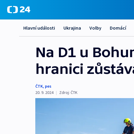
Hlavní události
Ukrajina
Volby
Domácí
Na D1 u Bohum
hranici zůstá
ČTK
,
pes
20. 9. 2024
|
Zdroj:
ČTK