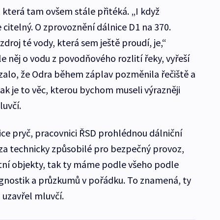
, která tam ovšem stále přitéká. „I když
 citelný. O zprovoznění dálnice D1 na 370.
droj té vody, která sem ještě proudí, je,“
le něj o vodu z povodňového rozlití řeky, vyřeší
ázalo, že Odra během záplav pozměnila řečiště a
tak je to věc, kterou bychom museli výrazněji
luvčí.
ice pryč, pracovnici ŘSD prohlédnou dálniční
 za technicky způsobilé pro bezpečný provoz,
stní objekty, tak ty máme podle všeho podle
agnostik a průzkumů v pořádku. To znamená, ty
uzavřel mluvčí.