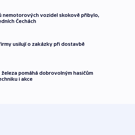
čů nemotorových vozidel skokově přibylo,
ředních Čechách
firmy usilují o zakázky při dostavbě
o železa pomáhá dobrovolným hasičům
echniku i akce