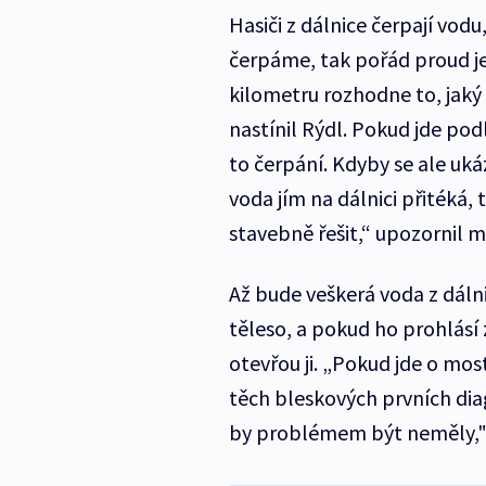
Hasiči z dálnice čerpají vodu
čerpáme, tak pořád proud je
kilometru rozhodne to, jaký z
nastínil Rýdl. Pokud jde pod
to čerpání. Kdyby se ale uk
voda jím na dálnici přitéká, 
stavebně řešit,“ upozornil m
Až bude veškerá voda z dáln
těleso, a pokud ho prohlásí
otevřou ji. „Pokud jde o mo
těch bleskových prvních di
by problémem být neměly," 