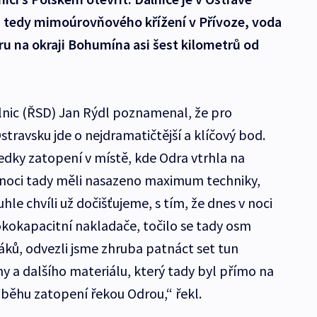
, tedy mimoúrovňového křížení v Přívoze, voda
tru na okraji Bohumína asi šest kilometrů od
dálnic (ŘSD) Jan Rýdl poznamenal, že pro
travsku jde o nejdramatičtější a klíčový bod.
edky zatopení v místě, kde Odra vtrhla na
 v noci tady měli nasazeno maximum techniky,
uhle chvíli už dočišťujeme, s tím, že dnes v noci
okokapacitní nakladače, točilo se tady osm
áků, odvezli jsme zhruba patnáct set tun
y a dalšího materiálu, který tady byl přímo na
ůběhu zatopení řekou Odrou,“ řekl.