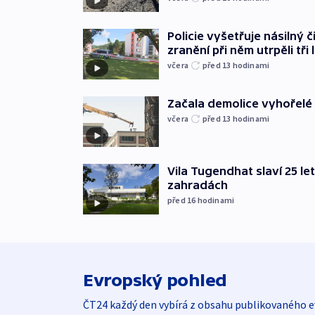
Policie vyšetřuje násilný 
zranění při něm utrpěli tři 
včera
před 13
hodinami
Začala demolice vyhořelé
včera
před 13
hodinami
Vila Tugendhat slaví 25 le
zahradách
před 16
hodinami
Evropský pohled
ČT24 každý den vybírá z obsahu publikovaného e