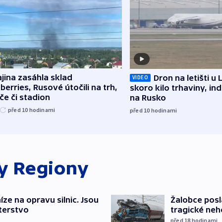
jina zasáhla sklad
Dron na letišti u 
VIDEO
berries, Rusové útočili na trh,
skoro kilo trhaviny, ind
če či stadion
na Rusko
před 10
hodinami
před 10
hodinami
ky
Regiony
íze na opravu silnic. Jsou
Žalobce posla
terstvo
tragické neh
před 18
hodinami