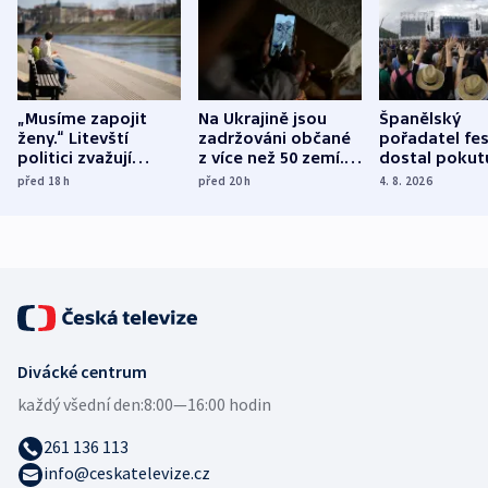
„Musíme zapojit
Na Ukrajině jsou
Španělský
ženy.“ Litevští
zadržováni občané
pořadatel fes
politici zvažují
z více než 50 zemí.
dostal pokut
dohodu o
Bojovali na straně
nekalé prakti
před 18
h
před 20
h
4. 8. 2026
demografii
Ruska
Divácké centrum
každý všední den:
8:00—16:00 hodin
261 136 113
info@ceskatelevize.cz