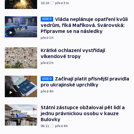
10:10
před 3
m
Vláda neplánuje opatření kvůli
VIDEO
vedrům, říká Maříková. Svárovská:
Připravme se na následky
před 1
h
Krátké ochlazení vystřídají
víkendové tropy
před 3
h
Začínají platit přísnější pravidla
VIDEO
pro ukrajinské uprchlíky
před 4
h
Státní zástupce obžaloval pět lidí a
jednu právnickou osobu v kauze
Bulovky
06:11
před 4
h