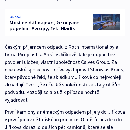
ODKAZ
Musíme dát najevo, že nejsme
popelnicí Evropy, řekl Hladík
Českým příjemcem odpadu z Roth International byla
firma Piroplastik. Areál v Jiříkově, kde je odpad bez
povolení uložen, vlastní společnost Calves Group. Za
obě české společnosti dříve vystupoval Stanislav Kraus,
který původně řekl, že skládku v Jiříkově co nejrychleji
zlikvidují. Tvrdil, že i české společnosti se staly oběťmi
podvodu. Později se ale už k případu nechtěl
vyjadřovat.
První kamiony s německým odpadem přijely do Jiříkova
v první polovině loňského prosince. O měsíc později do
Jiříkova dorazilo dalších pět kamionů, které se ale