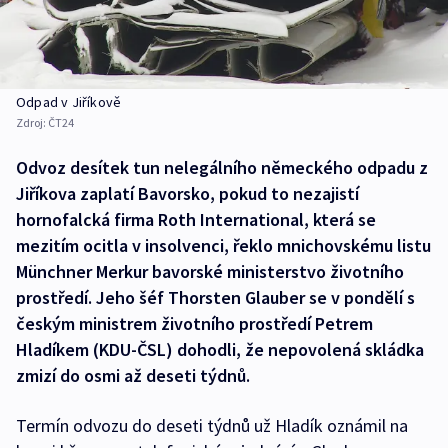
Odpad v Jiříkově
Zdroj:
ČT24
Odvoz desítek tun nelegálního německého odpadu z
Jiříkova zaplatí Bavorsko, pokud to nezajistí
hornofalcká firma Roth International, která se
mezitím ocitla v insolvenci, řeklo mnichovskému listu
Münchner Merkur bavorské ministerstvo životního
prostředí. Jeho šéf Thorsten Glauber se v pondělí s
českým ministrem životního prostředí Petrem
Hladíkem (KDU-ČSL) dohodli, že nepovolená skládka
zmizí do osmi až deseti týdnů.
Termín odvozu do deseti týdnů už Hladík oznámil na