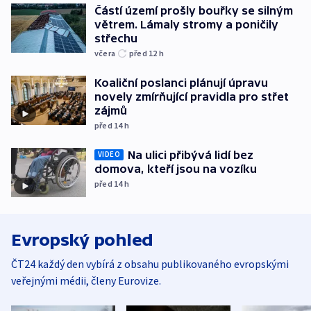
Částí území prošly bouřky se silným
větrem. Lámaly stromy a poničily
střechu
včera
před 12
h
Koaliční poslanci plánují úpravu
novely zmírňující pravidla pro střet
zájmů
před 14
h
Na ulici přibývá lidí bez
VIDEO
domova, kteří jsou na vozíku
před 14
h
Evropský pohled
ČT24 každý den vybírá z obsahu publikovaného evropskými
veřejnými médii, členy Eurovize.