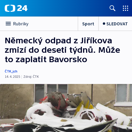
Sport
SLEDOVAT
Rubriky
Německý odpad z Jiříkova
zmizí do deseti týdnů. Může
to zaplatit Bavorsko
ČTK
,
jch
14. 4. 2025
|
Zdroj:
ČTK