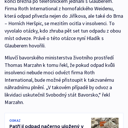
konci března po telefonickém jednání s Glauberem.
Firma Roth International z hornofalckého Weidenu,
která odpad přivezla nejen do Jiříkova, ale také do Brna
– Horních Heršpic, se mezitím ocitla v insolvenci. To
vyvolalo otázky, kdo zhruba pět set tun odpadu z obou
míst odveze. Právě o této otázce nyní Hladík s
Glauberem hovořili.
Mluvčí bavorského ministerstva životního prostředí
Thomas Marzahn k tomu řekl, že pokud odpad kvůli
insolvenci nebude moci odvézt firma Roth
International, bude možné přistoupit k takzvanému
náhradnímu plnění. „V takovém případě by odvoz a
likvidaci uskutečnil Svobodný stát Bavorsko,“ řekl
Marzahn.
ODKAZ
Patří jí odpad načerno uložený v