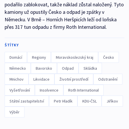
podařilo zablokovat, takže náklad zůstal naložený. Tyto
kamiony už opustily Česko a odpad je zpátky v
Německu. V Brně – Horních Heršpicích leží od loňska
přes 317 tun odpadu z firmy Roth International.
ŠTÍTKY
Domácí
Regiony
Moravskoslezský kraj
Česko
Německo
Bavorsko
Odpad
Skládka
Mnichov
Likvidace
Životní prostředí
Odstranění
Vyšetřování
Insolvence
Roth International
Státní zastupitelství
Petr Hladík
KDU-ČSL
Jiříkov
Výběr