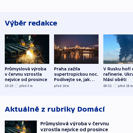
Výběr redakce
Průmyslová výroba
Praha zažila
V Rusku hoří 
v červnu vzrostla
supertropickou noc.
rafinerie. Ukr
nejvíce od prosince
Podívejte se, jak
hlásí oběti
bylo u vás
10:10
před 3
m
před 16
m
08:52
před 28
Aktuálně z rubriky
Domácí
Průmyslová výroba v červnu
vzrostla nejvíce od prosince