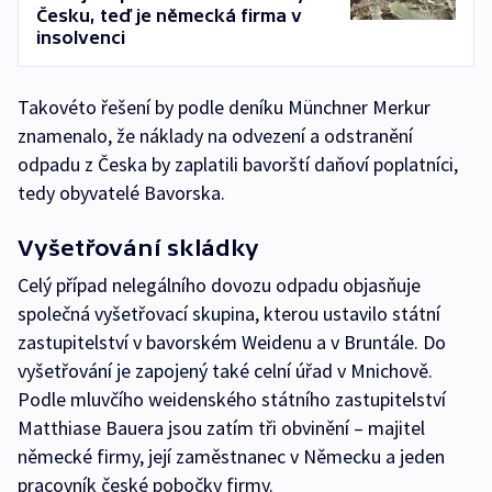
Česku, teď je německá firma v
insolvenci
Takovéto řešení by podle deníku Münchner Merkur
znamenalo, že náklady na odvezení a odstranění
odpadu z Česka by zaplatili bavorští daňoví poplatníci,
tedy obyvatelé Bavorska.
Vyšetřování skládky
Celý případ nelegálního dovozu odpadu objasňuje
společná vyšetřovací skupina, kterou ustavilo státní
zastupitelství v bavorském Weidenu a v Bruntále. Do
vyšetřování je zapojený také celní úřad v Mnichově.
Podle mluvčího weidenského státního zastupitelství
Matthiase Bauera jsou zatím tři obvinění – majitel
německé firmy, její zaměstnanec v Německu a jeden
pracovník české pobočky firmy.