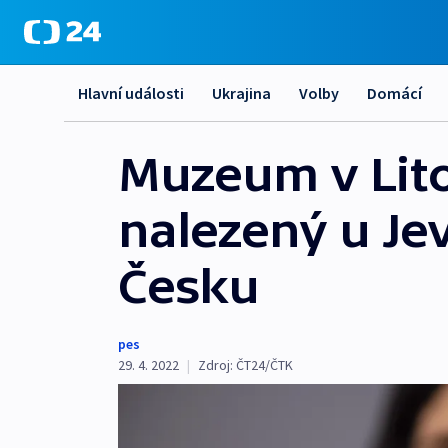
Hlavní události
Ukrajina
Volby
Domácí
Muzeum v Lito
nalezený u Jev
Česku
pes
29. 4. 2022
|
Zdroj:
ČT24/ČTK