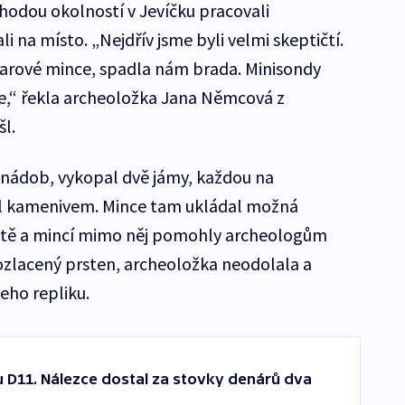
hodou okolností v Jevíčku pracovali
i na místo. „Nejdřív jsme byli velmi skeptičtí.
larové mince, spadla nám brada. Minisondy
ce,“ řekla archeoložka Jana Němcová z
l.
u nádob, vykopal dvě jámy, každou na
žil kamenivem. Mince tam ukládal možná
ště a mincí mimo něj pomohly archeologům
pozlacený prsten, archeoložka neodolala a
jeho repliku.
i u D11. Nálezce dostal za stovky denárů dva