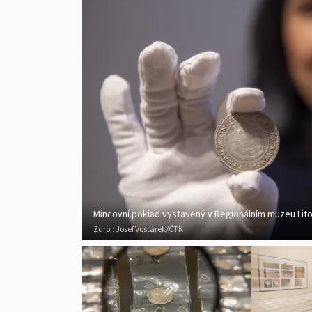
Mincovní poklad vystavený v Regionálním muzeu Lit
Zdroj:
Josef Vostárek/ČTK