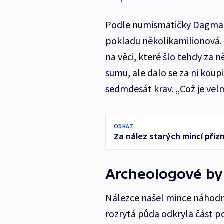
Podle numismatičky Dagmar
pokladu několikamilionová.
na věci, které šlo tehdy za 
sumu, ale dalo se za ni ko
sedmdesát krav. „Což je vel
ODKAZ
Za nález starých mincí přiz
Archeologové by
Nálezce našel mince náhodně
rozrytá půda odkryla část p