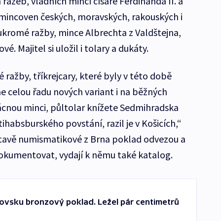
ražeb, vládních mincí císaře Ferdinanda II. a
 z mincoven českých, moravských, rakouských i
oukromé ražby, mince Albrechta z Valdštejna,
ové. Majitel si uložil i tolary a dukáty.
ražby, tříkrejcary, které byly v této době
e celou řadu nových variant i na běžných
ácnou minci, půltolar knížete Sedmihradska
ihabsburského povstání, razil je v Košicích,“
tavě numismatikové z Brna poklad odvezou a
okumentovat, vydají k němu také katalog.
ovsku bronzový poklad. Ležel pár centimetrů