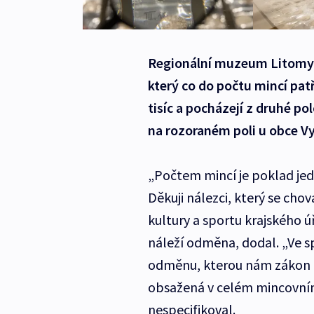
Regionální muzeum Litomyšl
který co do počtu mincí patř
tisíc a pocházejí z druhé po
na rozoraném poli u obce V
„Počtem mincí je poklad jed
Děkuji nálezci, který se cho
kultury a sportu krajského 
náleží odměna, dodal. „Ve 
odměnu, kterou nám zákon 
obsažená v celém mincovním
nespecifikoval.