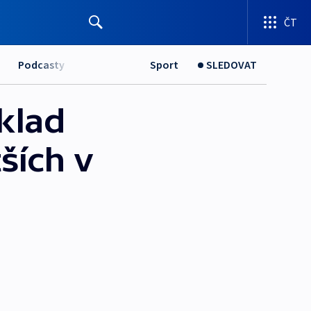
ČT
Podcasty
Sport
SLEDOVAT
klad
ších v