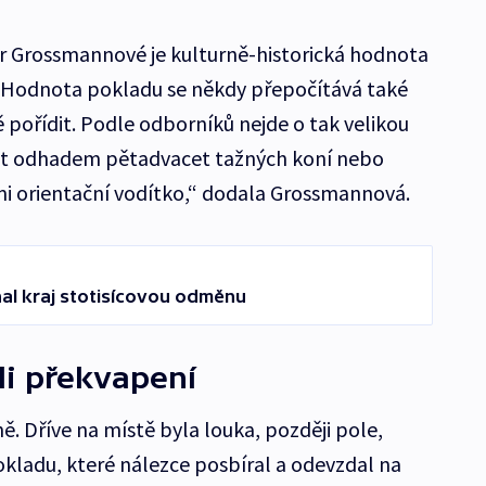
 Grossmannové je kulturně-historická hodnota
 Hodnota pokladu se někdy přepočítává také
ně pořídit. Podle odborníků nejde o tak velikou
upit odhadem pětadvacet tažných koní nebo
mi orientační vodítko,“ dodala Grossmannová.
nal kraj stotisícovou odměnu
li překvapení
. Dříve na místě byla louka, později pole,
okladu, které nálezce posbíral a odevzdal na