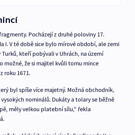
mincí
h fragmenty. Pocházejí z druhé poloviny 17.
a I. V té době sice bylo mírové období, ale zemi
 Turků, kteří pobývali v Uhrách, na území
o možné, že si majitel kvůli tomu mince
z roku 1671.
terý byl spíše více majetný. Možná obchodník,
 vysokých nominálů. Dukáty a tolary se běžně
opě, měly velkou platební sílu,“ řekla
á.