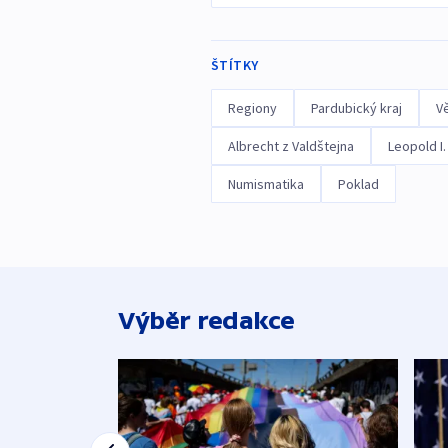
ŠTÍTKY
Regiony
Pardubický kraj
V
Albrecht z Valdštejna
Leopold I.
Numismatika
Poklad
Výběr redakce