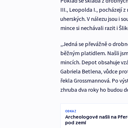
Poklad se skládá z drobných 
III., Leopolda I., pocházejí
uherských. V nálezu jsou i s
mince si nechávali razit i Šlik
„Jedná se převážně o drobné 
běžným platidlem. Našli jsm
mincích. Depot obsahuje vz
Gabriela Betlena, vůdce prot
řekla Grossmannová. Po výs
zhruba dva roky ho budou d
ODKAZ
Archeologové našli na Přer
pod zemí