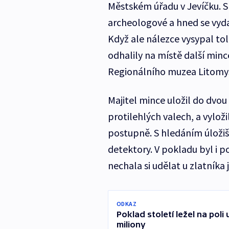
Městském úřadu v Jevíčku. S
archeologové a hned se vydal
Když ale nálezce vysypal to
odhalily na místě další min
Regionálního muzea Litomyš
Majitel mince uložil do dvo
protilehlých valech, a vylo
postupně. S hledáním úloži
detektory. V pokladu byl i 
nechala si udělat u zlatníka 
ODKAZ
Poklad století ležel na pol
miliony