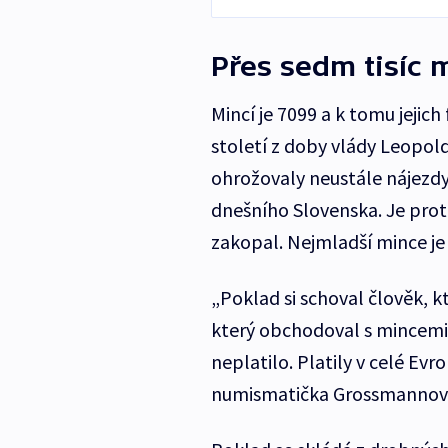
Přes sedm tisíc 
Mincí je 7099 a k tomu jejic
století z doby vlády Leopold
ohrožovaly neustále nájezdy
dnešního Slovenska. Je prot
zakopal. Nejmladší mince je 
„Poklad si schoval člověk, k
který obchodoval s mincemi
neplatilo. Platily v celé Evr
numismatička Grossmannov