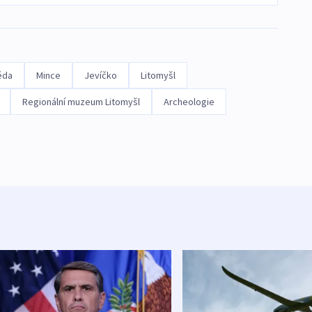
ěda
Mince
Jevíčko
Litomyšl
Regionální muzeum Litomyšl
Archeologie