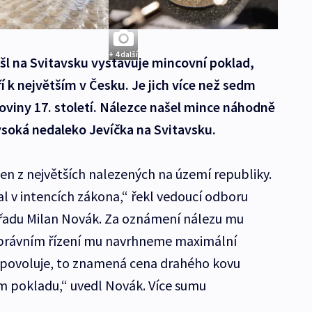
+ 4 další
 na Svitavsku vystavuje mincovní poklad,
í k největším v Česku. Je jich více než sedm
loviny 17. století. Nálezce našel mince náhodně
ysoká nedaleko Jevíčka na Svitavsku.
en z největších nalezených na území republiky.
val v intencích zákona,“ řekl vedoucí odboru
úřadu Milan Novák. Za oznámení nálezu mu
správním řízení mu navrhneme maximální
povoluje, to znamená cena drahého kovu
 pokladu,“ uvedl Novák. Více sumu