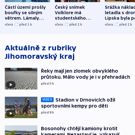
Částí území prošly
Český snímek
Srážka nákla
bouřky se silným
Volklore má
letadla s dr
větrem. Lámaly
studentského
Lipska byla p
stromy a poničily
Oscara, zabojuje o
německého mi
včera
před 1
h
včera
před 2
h
včera
před 2
h
střechu
cenu za krátký film
hybridní útok
Aktuálně z rubriky
Jihomoravský kraj
Řeky mají jen zlomek obvyklého
průtoku. Málo vody je i v přehradách
před 5
h
Stadion v Drnovicích ožil
VIDEO
sportovními kempy pro děti
před 9
h
Bosonohy chtějí kamiony krotit
kamerami. Nezastaví je, vzkazují