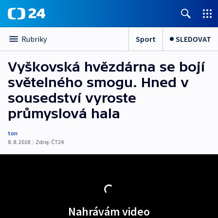
Sport
SLEDOVAT
Rubriky
Vyškovská hvězdárna se bojí
světelného smogu. Hned v
sousedství vyroste
průmyslová hala
ton
8. 8. 2018
|
Zdroj:
ČT24
Nahrávám video