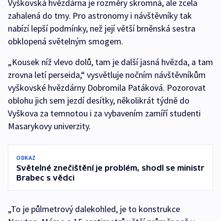
Vyškovská hvězdárna je rozměry skromná, ale zcela
zahalená do tmy. Pro astronomy i návštěvníky tak
nabízí lepší podmínky, než její větší brněnská sestra
obklopená světelným smogem.
„Kousek níž vlevo dolů, tam je další jasná hvězda, a tam
zrovna letí perseida,“ vysvětluje nočním návštěvníkům
vyškovské hvězdárny Dobromila Patáková. Pozorovat
oblohu jich sem jezdí desítky, několikrát týdně do
Vyškova za temnotou i za vybavením zamíří studenti
Masarykovy univerzity.
ODKAZ
Světelné znečištění je problém, shodl se ministr
Brabec s vědci
„To je půlmetrový dalekohled, je to konstrukce