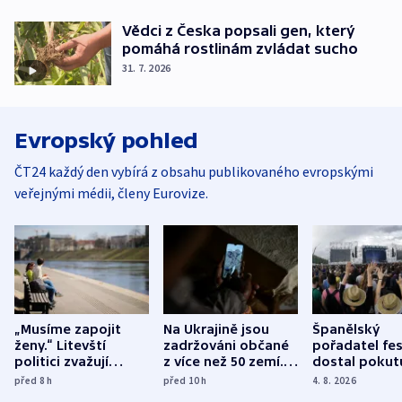
Vědci z Česka popsali gen, který
pomáhá rostlinám zvládat sucho
31. 7. 2026
Evropský pohled
ČT24 každý den vybírá z obsahu publikovaného evropskými
veřejnými médii, členy Eurovize.
„Musíme zapojit
Na Ukrajině jsou
Španělský
ženy.“ Litevští
zadržováni občané
pořadatel fes
politici zvažují
z více než 50 zemí.
dostal pokut
dohodu o
Bojovali na straně
nekalé prakti
před 8
h
před 10
h
4. 8. 2026
demografii
Ruska