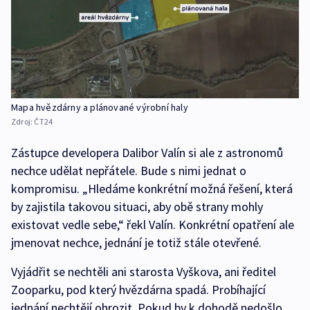
Mapa hvězdárny a plánované výrobní haly
Zdroj:
ČT24
Zástupce developera Dalibor Valín si ale z astronomů
nechce udělat nepřátele. Bude s nimi jednat o
kompromisu. „Hledáme konkrétní možná řešení, která
by zajistila takovou situaci, aby obě strany mohly
existovat vedle sebe,“ řekl Valín. Konkrétní opatření ale
jmenovat nechce, jednání je totiž stále otevřené.
Vyjádřit se nechtěli ani starosta Vyškova, ani ředitel
Zooparku, pod který hvězdárna spadá. Probíhající
jednání nechtějí ohrozit. Pokud by k dohodě nedošlo,