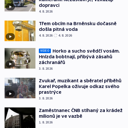
dopravci
4. 8. 2026
Třem obcím na Brněnsku dočasně
došla pitná voda
4. 8. 2026
4. 8. 2026
Horko a sucho svědčí vosám.
VIDEO
Hnízda bobtnají, přibývá zásahů
záchranářů
3. 8. 2026
Zvukař, muzikant a sběratel příběhů
Karel Popelka oživuje odkaz svého
prastrýce
3. 8. 2026
Zaměstnanec ČNB stíhaný za krádež
milionů je ve vazbě
1. 8. 2026