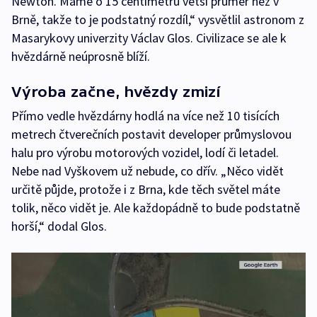
Newton. Máme o 15 centimetrů větší průměr než v
Brně, takže to je podstatný rozdíl,“ vysvětlil astronom z
Masarykovy univerzity Václav Glos. Civilizace se ale k
hvězdárně neúprosně blíží.
Výroba začne, hvězdy zmizí
Přímo vedle hvězdárny hodlá na více než 10 tisících
metrech čtverečních postavit developer průmyslovou
halu pro výrobu motorových vozidel, lodí či letadel.
Nebe nad Vyškovem už nebude, co dřív. „Něco vidět
určitě půjde, protože i z Brna, kde těch světel máte
tolik, něco vidět je. Ale každopádně to bude podstatně
horší,“ dodal Glos.