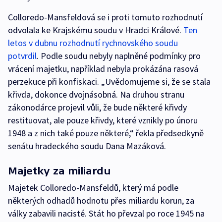
Colloredo-Mansfeldová se i proti tomuto rozhodnutí
odvolala ke Krajskému soudu v Hradci Králové.
Ten
letos v dubnu rozhodnutí rychnovského soudu
potvrdil
. Podle soudu nebyly naplněné podmínky pro
vrácení majetku, například nebyla prokázána rasová
perzekuce při konfiskaci. „Uvědomujeme si, že se stala
křivda, dokonce dvojnásobná. Na druhou stranu
zákonodárce projevil vůli, že bude některé křivdy
restituovat, ale pouze křivdy, které vznikly po únoru
1948 a z nich také pouze některé,“ řekla předsedkyně
senátu hradeckého soudu Dana Mazáková.
Majetky za miliardu
Majetek Colloredo-Mansfeldů, který má podle
některých odhadů hodnotu přes miliardu korun, za
války zabavili nacisté. Stát ho převzal po roce 1945 na