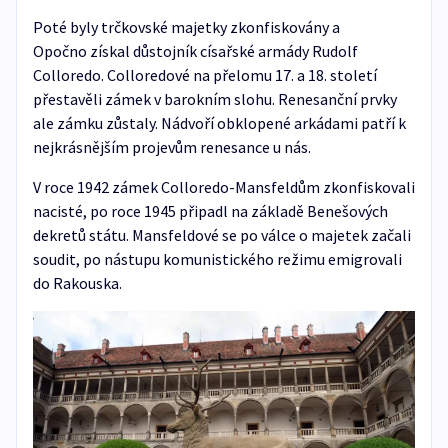
Poté byly trčkovské majetky zkonfiskovány a
Opočno získal důstojník císařské armády Rudolf
Colloredo. Colloredové na přelomu 17. a 18. století
přestavěli zámek v barokním slohu. Renesanční prvky
ale zámku zůstaly. Nádvoří obklopené arkádami patří k
nejkrásnějším projevům renesance u nás.
V roce 1942 zámek Colloredo-Mansfeldům zkonfiskovali
nacisté, po roce 1945 připadl na základě Benešových
dekretů státu. Mansfeldové se po válce o majetek začali
soudit, po nástupu komunistického režimu emigrovali
do Rakouska.