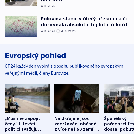
4. 8. 2026
Polovina stanic v úterý překonala či
dorovnala absolutní teplotní rekord
4. 8. 2026
4. 8. 2026
Evropský pohled
ČT24 každý den vybírá z obsahu publikovaného evropskými
veřejnými médii, členy Eurovize.
„Musíme zapojit
Na Ukrajině jsou
Španělský
ženy.“ Litevští
zadržováni občané
pořadatel fes
politici zvažují
z více než 50 zemí.
dostal pokut