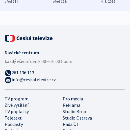
dohodu o
Bojovali na straně
nekalé prakti
před 11
h
před 12
h
4. 8. 2026
demografii
Ruska
Divácké centrum
každý všední den:
8:00—16:00 hodin
261 136 113
info@ceskatelevize.cz
TV program
Pro média
Živé vysílání
Reklama
TV poplatky
Studio Brno
Teletext
Studio Ostrava
Podcasty
Rada ČT