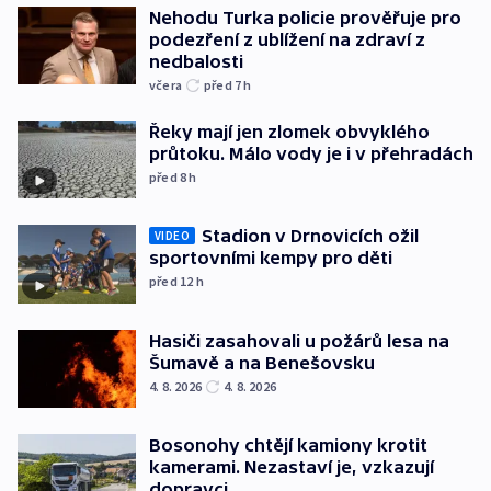
Nehodu Turka policie prověřuje pro
podezření z ublížení na zdraví z
nedbalosti
včera
před 7
h
Řeky mají jen zlomek obvyklého
průtoku. Málo vody je i v přehradách
před 8
h
Stadion v Drnovicích ožil
VIDEO
sportovními kempy pro děti
před 12
h
Hasiči zasahovali u požárů lesa na
Šumavě a na Benešovsku
4. 8. 2026
4. 8. 2026
Bosonohy chtějí kamiony krotit
kamerami. Nezastaví je, vzkazují
dopravci