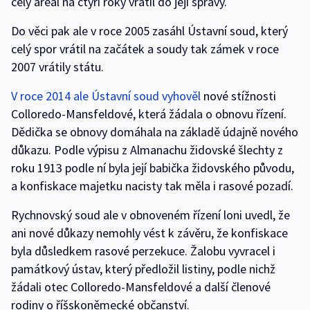
celý areál na čtyři roky vrátil do její správy.
Do věci pak ale v roce 2005 zasáhl Ústavní soud, který
celý spor vrátil na začátek a soudy tak zámek v roce
2007 vrátily státu.
V roce 2014 ale Ústavní soud vyhověl
nové stížnosti
Colloredo-Mansfeldové, která žádala o obnovu řízení.
Dědička se obnovy domáhala na základě údajně nového
důkazu. Podle výpisu z Almanachu židovské šlechty z
roku 1913 podle ní byla její babička židovského původu,
a konfiskace majetku nacisty tak měla i rasové pozadí.
Rychnovský soud ale v obnoveném řízení loni uvedl, že
ani nové důkazy nemohly vést k závěru, že konfiskace
byla důsledkem rasové perzekuce. Žalobu vyvracel i
památkový ústav, který předložil listiny, podle nichž
žádali otec Colloredo-Mansfeldové a další členové
rodiny o říšskoněmecké občanství.