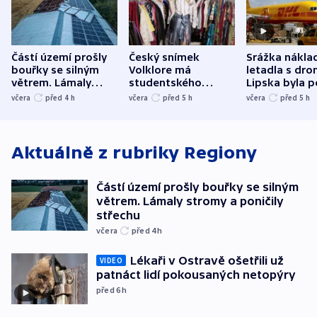
Částí území prošly
Český snímek
Srážka nákla
bouřky se silným
Volklore má
letadla s dr
větrem. Lámaly
studentského
Lipska byla p
stromy a poničily
Oscara, zabojuje o
německého mi
včera
před 4
h
včera
před 5
h
včera
před 5
h
střechu
cenu za krátký film
hybridní útok
Aktuálně z rubriky
Regiony
Částí území prošly bouřky se silným
větrem. Lámaly stromy a poničily
střechu
včera
před 4
h
Lékaři v Ostravě ošetřili už
VIDEO
patnáct lidí pokousaných netopýry
před 6
h