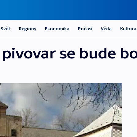
Svět
Regiony
Ekonomika
Počasí
Věda
Kultura
pivovar se bude b