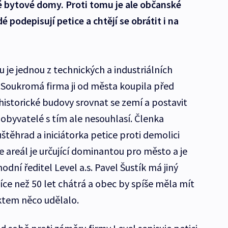
vé bytové domy. Proti tomu je ale občanské
 podepisují petice a chtějí se obrátit i na
 je jednou z technických a industriálních
 Soukromá firma ji od města koupila před
 historické budovy srovnat se zemí a postavit
 obyvatelé s tím ale nesouhlasí. Členka
těhrad a iniciátorka petice proti demolici
e areál je určující dominantou pro město a je
dní ředitel Level a.s. Pavel Šustík má jiný
íce než 50 let chátrá a obec by spíše měla mít
ktem něco udělalo.