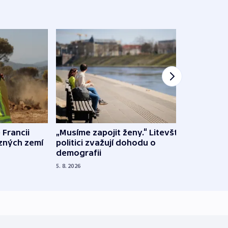
 Francii
„Musíme zapojit ženy.“ Litevští
Na Uk
ůzných zemí
politici zvažují dohodu o
občan
demografii
na s
5. 8. 2026
5. 8. 20