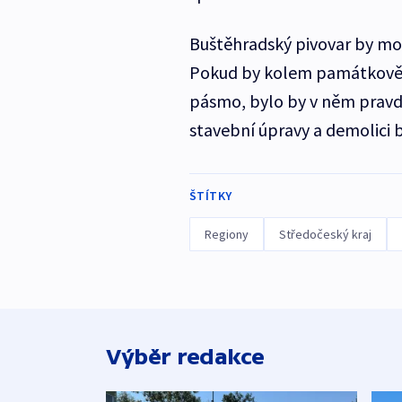
Buštěhradský pivovar by moh
Pokud by kolem památkově c
pásmo, bylo by v něm prav
stavební úpravy a demolici b
ŠTÍTKY
Regiony
Středočeský kraj
Výběr redakce