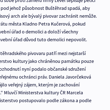
 sobě proti záměru firmy Level sepisuje petici
, pod jehož působnost Buštěhrad spadá, aby
sový arch ale bývalý pivovar zachránit nemůže.
trátu města Kladno Petra Kučerová, pokud
vební úřad o demolici a doloží všechny
vební úřad důvod tuto demolici nepovolit.
těhradského pivovaru patří mezi nejstarší
sterstvo kultury jako chráněnou památku pouze
 rozhodnutí nyní podalo občanské sdružení
eřejnému ochránci práv. Daniela Javorčeková
jilo veřejný zájem, kterým je zachování
“ Mluvčí Ministerstva kultury ČR Marcela
nisterstvo postupovalo podle zákona a podle