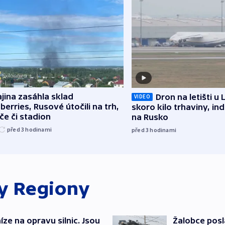
jina zasáhla sklad
Dron na letišti u 
VIDEO
berries, Rusové útočili na trh,
skoro kilo trhaviny, ind
če či stadion
na Rusko
před 3
hodinami
před 3
hodinami
ky
Regiony
íze na opravu silnic. Jsou
Žalobce posla