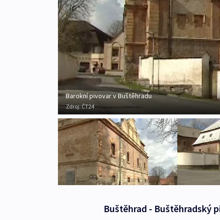
Barokní pivovar v Buštěhradu
Zdroj:
ČT24
Buštěhrad - Buštěhradský pi