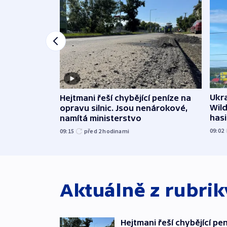
Ukra
Hejtmani řeší chybějící peníze na
Wild
opravu silnic. Jsou nenárokové,
hasi
namítá ministerstvo
09:02
09:15
před 2
hodinami
Aktuálně z rubri
Hejtmani řeší chybějící pen