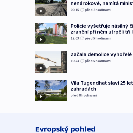
nenárokové, namítá minis
09:15
před 2
hodinami
Policie vyšetřuje násilný 
zranění při něm utrpěli tři 
17:03
před 5
hodinami
Začala demolice vyhořelé
10:53
před 5
hodinami
Vila Tugendhat slaví 25 le
zahradách
před 8
hodinami
Evropský pohled