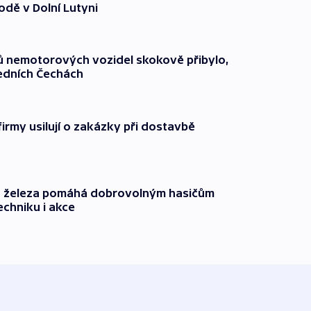
odě v Dolní Lutyni
čů nemotorových vozidel skokově přibylo,
ředních Čechách
firmy usilují o zakázky při dostavbě
o železa pomáhá dobrovolným hasičům
echniku i akce