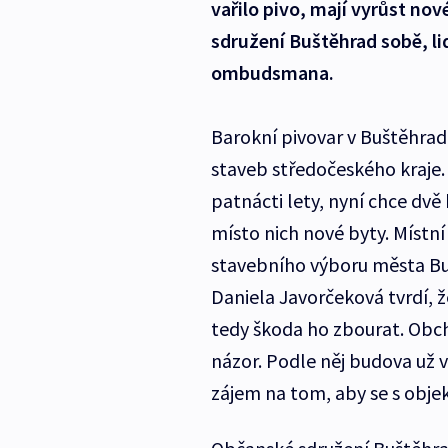
vařilo pivo, mají vyrůst no
sdružení Buštěhrad sobě, lidé
ombudsmana.
Barokní pivovar v Buštěhradu
staveb středočeského kraje.
patnácti lety, nyní chce dvě
místo nich nové byty. Místní
stavebního výboru města Buš
Daniela Javorčeková tvrdí, ž
tedy škoda ho zbourat. Obcho
názor. Podle něj budova už v
zájem na tom, aby se s obje