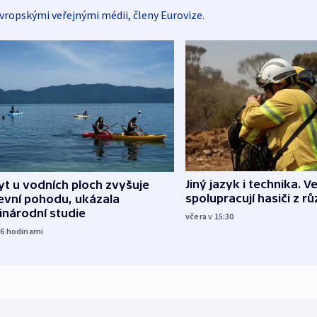
vropskými veřejnými médii, členy Eurovize.
Jiný jazyk i technika. Ve
t u vodních ploch zvyšuje
spolupracují hasiči z r
evní pohodu, ukázala
inárodní studie
včera v 15:30
16
hodinami