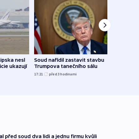
Lipska nesl
Soud nařídil zastavit stavbu
Žido
icie ukazují
Trumpova tanečního sálu
břehu
kriti
17:21
před 3
hodinami
před 3
l před soud dva lidi a jednu firmu kvůli