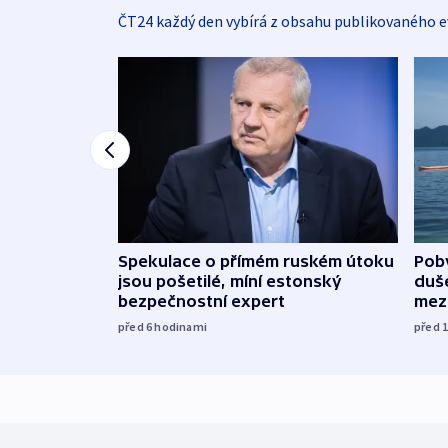
ČT24 každý den vybírá z obsahu publikovaného e
Spekulace o přímém ruském útoku
Poby
jsou pošetilé, míní estonský
duš
bezpečnostní expert
mez
před 6
hodinami
před 