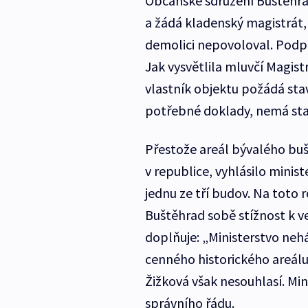
Občanské sdružení Buštěhrad
a žádá kladenský magistrát
demolici nepovoloval. Podpi
Jak vysvětlila mluvčí Magis
vlastník objektu požádá sta
potřebné doklady, nemá sta
Přestože areál bývalého buš
v republice, vyhlásilo mini
jednu ze tří budov. Na toto
Buštěhrad sobě stížnost k v
doplňuje: „Ministerstvo nehá
cenného historického areálu.
Žižková však nesouhlasí. Mi
správního řádu.