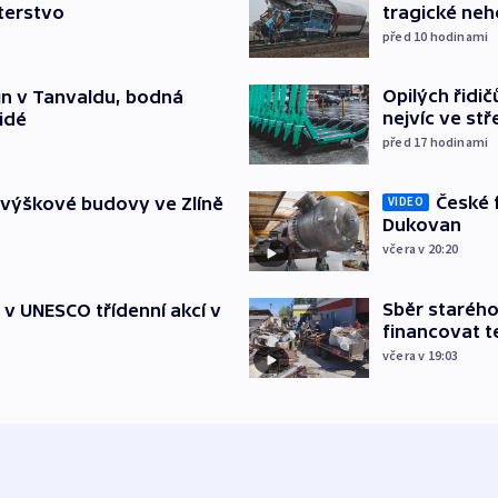
terstvo
tragické neh
před 10
hodinami
Opilých řidi
čin v Tanvaldu, bodná
nejvíc ve st
lidé
před 17
hodinami
České 
 výškové budovy ve Zlíně
VIDEO
Dukovan
včera v 20:20
Sběr staréh
t v UNESCO třídenní akcí v
financovat t
včera v 19:03