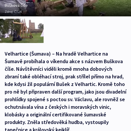
Buškova číše
Zdroj:
ČT24
Velhartice (Šumava) – Na hradě Velhartice na
Šumavě probíhala o víkendu akce s názvem Buškova
číše. Návštěvníci viděli kromě mnoha dobových
zbraní také obléhací stroj, prak střílel přímo na hrad,
kde kdysi žil populární Bušek z Velhartic. Kromě toho
pro ně byl připraven další program, jako jsou divadelní
prohlídky spojené s poctou sv. Václavu, ale rovněž se
ochutnávala vína z českých i moravských vinic,
klobásky a originální certifikované šumavské
produkty. Zněla středověká hudba, vystoupily
tanečnice a královský kejklíř.