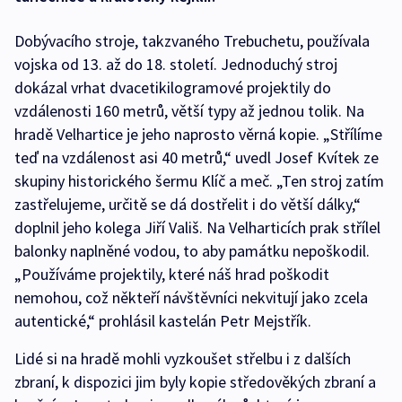
Dobývacího stroje, takzvaného Trebuchetu, používala
vojska od 13. až do 18. století. Jednoduchý stroj
dokázal vrhat dvacetikilogramové projektily do
vzdálenosti 160 metrů, větší typy až jednou tolik. Na
hradě Velhartice je jeho naprosto věrná kopie. „Střílíme
teď na vzdálenost asi 40 metrů,“ uvedl Josef Kvítek ze
skupiny historického šermu Klíč a meč. „Ten stroj zatím
zastřelujeme, určitě se dá dostřelit i do větší dálky,“
doplnil jeho kolega Jiří Vališ. Na Velharticích prak střílel
balonky naplněné vodou, to aby památku nepoškodil.
„Používáme projektily, které náš hrad poškodit
nemohou, což někteří návštěvníci nekvitují jako zcela
autentické,“ prohlásil kastelán Petr Mejstřík.
Lidé si na hradě mohli vyzkoušet střelbu i z dalších
zbraní, k dispozici jim byly kopie středověkých zbraní a