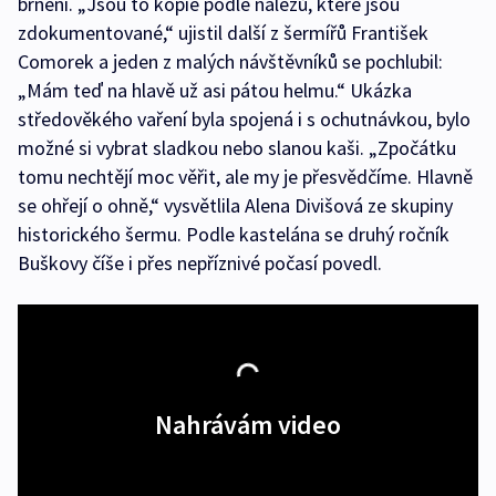
brnění. „Jsou to kopie podle nálezů, které jsou
zdokumentované,“ ujistil další z šermířů František
Comorek a jeden z malých návštěvníků se pochlubil:
„Mám teď na hlavě už asi pátou helmu.“ Ukázka
středověkého vaření byla spojená i s ochutnávkou, bylo
možné si vybrat sladkou nebo slanou kaši. „Zpočátku
tomu nechtějí moc věřit, ale my je přesvědčíme. Hlavně
se ohřejí o ohně,“ vysvětlila Alena Divišová ze skupiny
historického šermu. Podle kastelána se druhý ročník
Buškovy číše i přes nepříznivé počasí povedl.
Nahrávám video