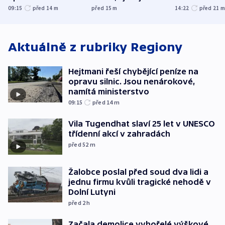
nenárokové, namítá
expert. Snížení cen
09:15
před 14
m
před 15
m
14:22
před 21
ministerstvo
však slíbit nelze
Aktuálně z rubriky
Regiony
Hejtmani řeší chybějící peníze na
opravu silnic. Jsou nenárokové,
namítá ministerstvo
09:15
před 14
m
Vila Tugendhat slaví 25 let v UNESCO
třídenní akcí v zahradách
před 52
m
Žalobce poslal před soud dva lidi a
jednu firmu kvůli tragické nehodě v
Dolní Lutyni
před 2
h
Začala demolice vyhořelé výškové