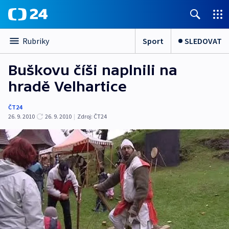
Sport
SLEDOVAT
Rubriky
Buškovu číši naplnili na
hradě Velhartice
ČT24
26. 9. 2010
26. 9. 2010
|
Zdroj:
ČT24