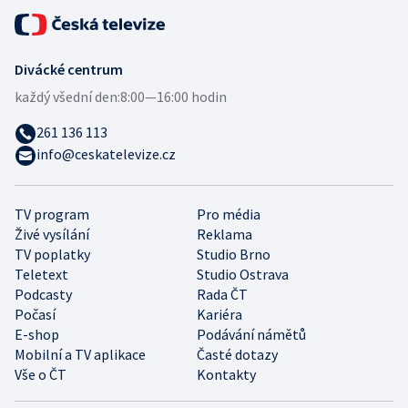
Divácké centrum
každý všední den:
8:00—16:00 hodin
261 136 113
info@ceskatelevize.cz
TV program
Pro média
Živé vysílání
Reklama
TV poplatky
Studio Brno
Teletext
Studio Ostrava
Podcasty
Rada ČT
Počasí
Kariéra
E-shop
Podávání námětů
Mobilní a TV aplikace
Časté dotazy
Vše o ČT
Kontakty