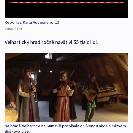
Reportáž Karla Vovesného
Zdroj:
ČT24
Velhartický hrad ročně navštíví 55 tisíc lidí.
Na hradě Velhartice na Šumavě probíhala o víkendu akce s názvem
Buškova číše.