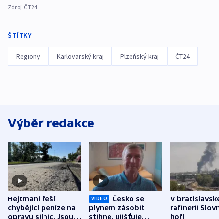
Zdroj:
ČT24
ŠTÍTKY
Regiony
Karlovarský kraj
Plzeňský kraj
ČT24
Výběr redakce
Hejtmani řeší
Česko se
V bratislavsk
VIDEO
chybějící peníze na
plynem zásobit
rafinerii Slov
opravu silnic. Jsou
stihne, ujišťuje
hoří