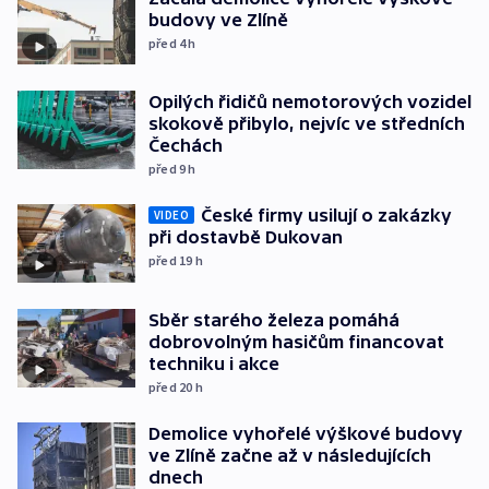
budovy ve Zlíně
před 4
h
Opilých řidičů nemotorových vozidel
skokově přibylo, nejvíc ve středních
Čechách
před 9
h
České firmy usilují o zakázky
VIDEO
při dostavbě Dukovan
před 19
h
Sběr starého železa pomáhá
dobrovolným hasičům financovat
techniku i akce
před 20
h
Demolice vyhořelé výškové budovy
ve Zlíně začne až v následujících
dnech