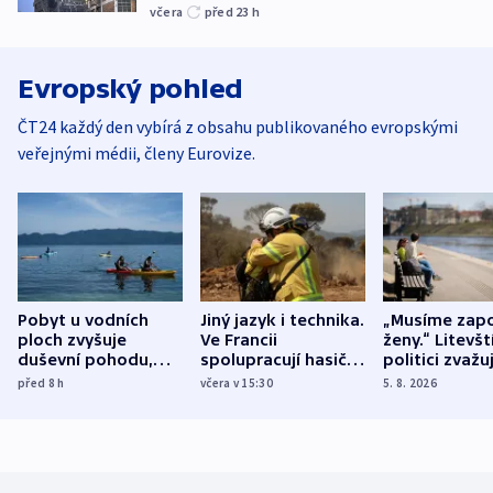
včera
před 23
h
Evropský pohled
ČT24 každý den vybírá z obsahu publikovaného evropskými
veřejnými médii, členy Eurovize.
Pobyt u vodních
Jiný jazyk i technika.
„Musíme zapo
ploch zvyšuje
Ve Francii
ženy.“ Litevšt
duševní pohodu,
spolupracují hasiči z
politici zvažuj
ukázala
různých zemí
dohodu o
před 8
h
včera v 15:30
5. 8. 2026
mezinárodní studie
demografii