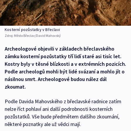
Kosterní pozůstatky v Břeclavi
Zdroj:
Město Břeclav/David Mahovský
Archeologové objevili v základech břeclavského
zámku kosterní pozůstatky tří lidí staré asi tisíc let.
Kostry byly v těsné blízkosti a v extrémních pozicích.
Podle archeologů mohli být lidé svázaní a mohlo jít o
násilnou smrt. Archeologové budou nález dál
zkoumat.
Podle Davida Mahovského z břeclavské radnice zatím
nelze říct pohlaví ani další podrobnosti kosterních
pozůstatků. Vše bude předmětem dalšího zkoumání,
některé poznatky ale už vědci mají.