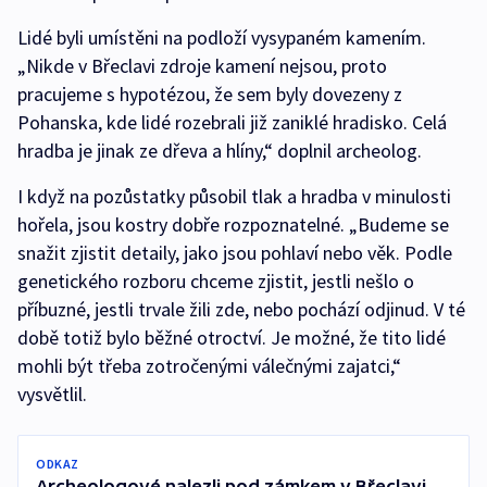
Lidé byli umístěni na podloží vysypaném kamením.
„Nikde v Břeclavi zdroje kamení nejsou, proto
pracujeme s hypotézou, že sem byly dovezeny z
Pohanska, kde lidé rozebrali již zaniklé hradisko. Celá
hradba je jinak ze dřeva a hlíny,“ doplnil archeolog.
I když na pozůstatky působil tlak a hradba v minulosti
hořela, jsou kostry dobře rozpoznatelné. „Budeme se
snažit zjistit detaily, jako jsou pohlaví nebo věk. Podle
genetického rozboru chceme zjistit, jestli nešlo o
příbuzné, jestli trvale žili zde, nebo pochází odjinud. V té
době totiž bylo běžné otroctví. Je možné, že tito lidé
mohli být třeba zotročenými válečnými zajatci,“
vysvětlil.
ODKAZ
Archeologové nalezli pod zámkem v Břeclavi