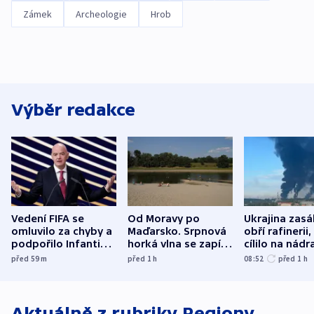
Zámek
Archeologie
Hrob
Výběr redakce
Vedení FIFA se
Od Moravy po
Ukrajina zasá
omluvilo za chyby a
Maďarsko. Srpnová
obří rafinerii
podpořilo Infantina.
horká vlna se zapíše
cílilo na nádra
UEFA trvá na
do dějin
autobus
před 59
m
před 1
h
08:52
před 1
h
bojkotu
klimatologie
Aktuálně z rubriky
Regiony