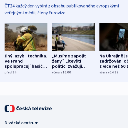
ČT24 každý den vybírá z obsahu publikovaného evropskými
veřejnými médii, členy Eurovize.
Jiný jazyk i technika.
„Musíme zapojit
Na Ukrajině j
Ve Francii
ženy.“ Litevští
zadržováni o
spolupracují hasiči z
politici zvažují
z více než 50 
různých zemí
dohodu o
Bojovali na s
před 3
h
včera v 16:00
včera v 14:37
demografii
Ruska
Divácké centrum