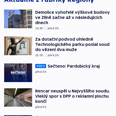
Demolice vyhořelé výškové budovy
ve Zlíně začne až v následujících
dnech
12:29
před 2
h
Za dotační podvod ohledně
Technologického parku poslal soud
do vězení dva muže
15:19
před 2
h
Sečteno: Pardubický kraj
VIDEO
před 3
h
Rencar neuspěl u Nejvyššího soudu.
Vleklý spor s DPP o reklamní plochu
končí
před 5
h