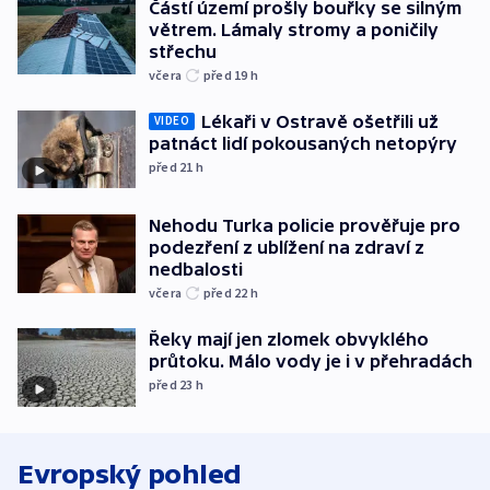
Částí území prošly bouřky se silným
větrem. Lámaly stromy a poničily
střechu
včera
před 19
h
Lékaři v Ostravě ošetřili už
VIDEO
patnáct lidí pokousaných netopýry
před 21
h
Nehodu Turka policie prověřuje pro
podezření z ublížení na zdraví z
nedbalosti
včera
před 22
h
Řeky mají jen zlomek obvyklého
průtoku. Málo vody je i v přehradách
před 23
h
Evropský pohled