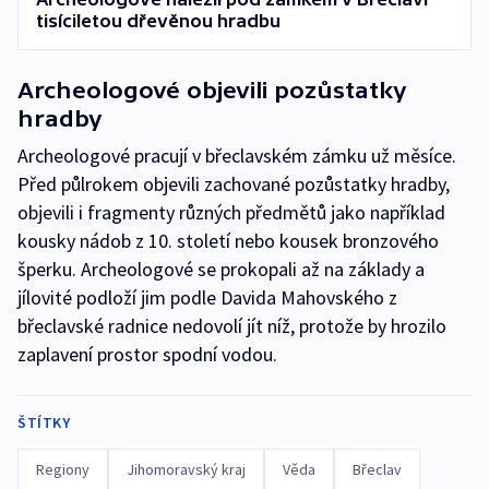
tisíciletou dřevěnou hradbu
Archeologové objevili pozůstatky
hradby
Archeologové pracují v břeclavském zámku už měsíce.
Před půlrokem objevili zachované pozůstatky hradby,
objevili i fragmenty různých předmětů jako například
kousky nádob z 10. století nebo kousek bronzového
šperku. Archeologové se prokopali až na základy a
jílovité podloží jim podle Davida Mahovského z
břeclavské radnice nedovolí jít níž, protože by hrozilo
zaplavení prostor spodní vodou.
ŠTÍTKY
Regiony
Jihomoravský kraj
Věda
Břeclav