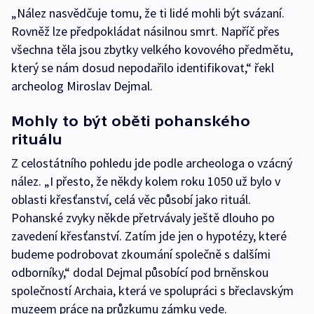
„Nález nasvědčuje tomu, že ti lidé mohli být svázaní.
Rovněž lze předpokládat násilnou smrt. Napříč přes
všechna těla jsou zbytky velkého kovového předmětu,
který se nám dosud nepodařilo identifikovat,“ řekl
archeolog Miroslav Dejmal.
Mohly to být oběti pohanského
rituálu
Z celostátního pohledu jde podle archeologa o vzácný
nález. „I přesto, že někdy kolem roku 1050 už bylo v
oblasti křesťanství, celá věc působí jako rituál.
Pohanské zvyky někde přetrvávaly ještě dlouho po
zavedení křesťanství. Zatím jde jen o hypotézy, které
budeme podrobovat zkoumání společně s dalšími
odborníky,“ dodal Dejmal působící pod brněnskou
společností Archaia, která ve spolupráci s břeclavským
muzeem práce na průzkumu zámku vede.