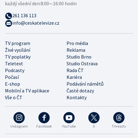
každý všední den:
8:00—16:00 hodin
261 136 113
info@ceskatelevize.cz
TV program
Pro média
Živé vysílání
Reklama
TV poplatky
Studio Brno
Teletext
Studio Ostrava
Podcasty
Rada ČT
Počasí
Kariéra
E-shop
Podávání námětů
Mobilní a TV aplikace
Časté dotazy
Vše o ČT
Kontakty
Instagram
Facebook
YouTube
X
Threads