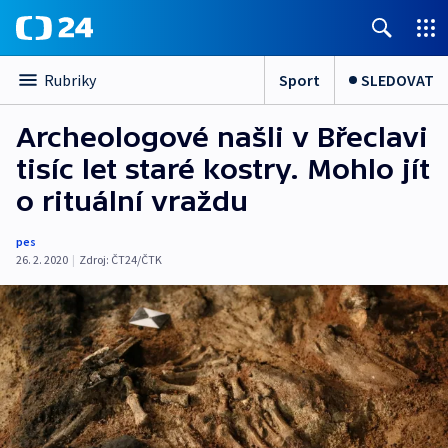
Sport
SLEDOVAT
Rubriky
Archeologové našli v Břeclavi
tisíc let staré kostry. Mohlo jít
o rituální vraždu
pes
26. 2. 2020
|
Zdroj:
ČT24/ČTK