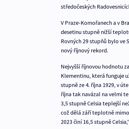
středočeských Radovesnicích
V Praze-Komořanech a v Bra
desetinu stupně nižší teplotu
Rovných 29 stupňů bylo ve St
nový říjnový rekord.
Nejvyšší říjnovou hodnotu z
Klementinu, která funguje už
stupně ze 4. října 1929, v ú
října tak navázal na velmi t
3,5 stupně Celsia teplejší n
což dělá září teplotně mim
2023 činí 16,5 stupně Celsi