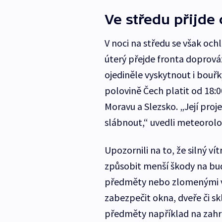
Ve středu přijde
V noci na středu se však ochl
úterý přejde fronta doprov
ojediněle vyskytnout i bouř
polovině Čech platit od 18:
Moravu a Slezsko. „Její pro
slábnout,“ uvedli meteorol
Upozornili na to, že silný v
způsobit menší škody na bu
předměty nebo zlomenými vě
zabezpečit okna, dveře či sk
předměty například na zahrad