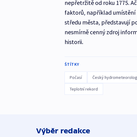
nepřetržitě od roku 1775. Ač
faktorů, například umístění 
středu města, představují p
nesmírně cenný zdroj infor
historii.
ŠTÍTKY
Počasí
Český hydrometeorolog
Teplotní rekord
Výběr redakce