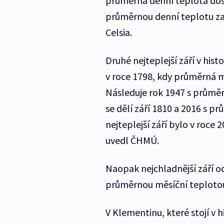
průměrná denní teplota dosá
průměrnou denní teplotu zaz
Celsia.
Druhé nejteplejší září v his
v roce 1798, kdy průměrná mě
Následuje rok 1947 s průměr
se dělí září 1810 a 2016 s p
nejteplejší září bylo v roce
uvedl ČHMÚ.
Naopak nejchladnější září o
průměrnou měsíční teplotou 
V Klementinu, které stojí v 