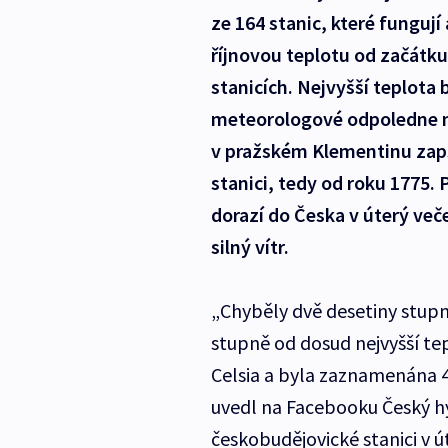
ze 164 stanic, které fungují
říjnovou teplotu od začátku 
stanicích. Nejvyšší teplota
meteorologové odpoledne nam
v pražském Klementinu zaps
stanici, tedy od roku 1775.
dorazí do Česka v úterý več
silný vítr.
„Chyběly dvě desetiny stup
stupně od dosud nejvyšší tep
Celsia a byla zaznamenána 4
uvedl na Facebooku Český h
českobudějovické stanici v ú