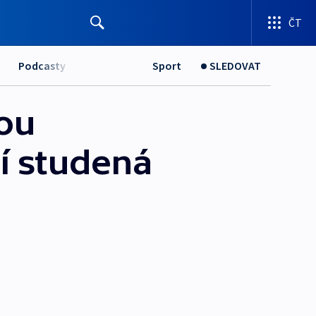
ČT
Podcasty
Sport
SLEDOVAT
kou
čí studená