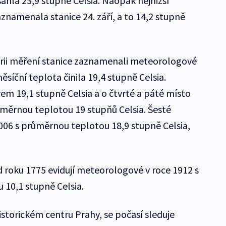
hla 23,9 stupně Celsia. Naopak nejnižší
namenala stanice 24. září, a to 14,2 stupně
torii měření stanice zaznamenali meteorologové
síční teplota činila 19,4 stupně Celsia.
em 19,1 stupně Celsia a o čtvrté a páté místo
růměrnou teplotou 19 stupňů Celsia. Šesté
 2006 s průměrnou teplotou 18,9 stupně Celsia,
d roku 1775 evidují meteorologové v roce 1912 s
10,1 stupně Celsia.
historickém centru Prahy, se počasí sleduje