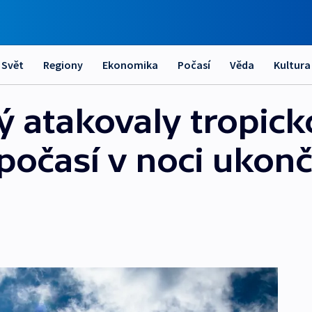
Svět
Regiony
Ekonomika
Počasí
Věda
Kultura
rý atakovaly tropic
í počasí v noci ukon