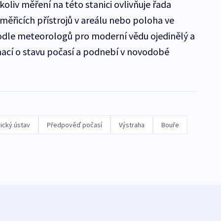
koliv měření na této stanici ovlivňuje řada
měřicích přístrojů v areálu nebo poloha ve
odle meteorologů pro moderní vědu ojedinělý a
mací o stavu počasí a podnebí v novodobé
ický ústav
Předpověď počasí
Výstraha
Bouře