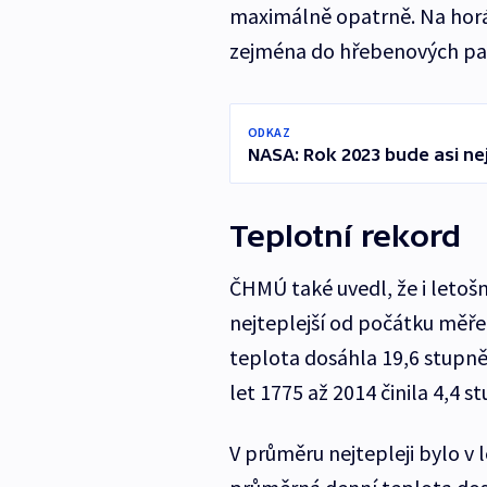
maximálně opatrně. Na horá
zejména do hřebenových par
ODKAZ
NASA: Rok 2023 bude asi nejt
Teplotní rekord
ČHMÚ také uvedl, že i letoš
nejteplejší od počátku měřen
teplota dosáhla 19,6 stupn
let 1775 až 2014 činila 4,4 st
V průměru nejtepleji bylo v 