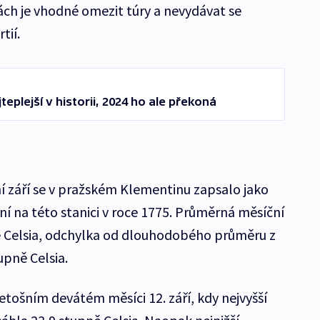
ch je vhodné omezit túry a nevydávat se
tií.
eplejší v historii, 2024 ho ale překoná
ní září se v pražském Klementinu zapsalo jako
í na této stanici v roce 1775. Průměrná měsíční
ě Celsia, odchylka od dlouhodobého průměru z
upně Celsia.
letošním devátém měsíci 12. září, kdy nejvyšší