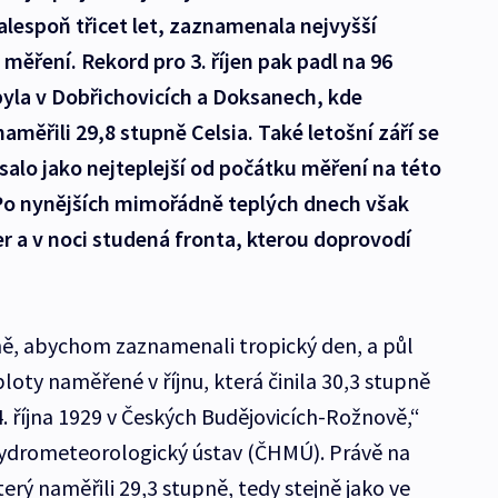
 alespoň třicet let, zaznamenala nejvyšší
měření. Rekord pro 3. říjen pak padl na 96
 byla v Dobřichovicích a Doksanech, kde
ěřili 29,8 stupně Celsia. Také letošní září se
alo jako nejteplejší od počátku měření na této
 Po nynějších mimořádně teplých dnech však
er a v noci studená fronta, kterou doprovodí
ně, abychom zaznamenali tropický den, a půl
loty naměřené v říjnu, která činila 30,3 stupně
. října 1929 v Českých Budějovicích-Rožnově,“
ydrometeorologický ústav (ČHMÚ). Právě na
terý naměřili 29,3 stupně, tedy stejně jako ve