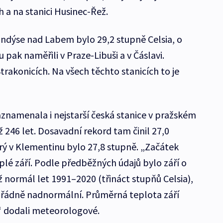
 a na stanici Husinec-Řež.
ndýse nad Labem bylo 29,2 stupně Celsia, o
 pak naměřili v Praze-Libuši a v Čáslavi.
rakonicích. Na všech těchto stanicích to je
aznamenala i nejstarší česká stanice v pražském
 246 let. Dosavadní rekord tam činil 27,0
terý v Klementinu bylo 27,8 stupně. „Začátek
eplé září. Podle předběžných údajů bylo září o
ež normál let 1991–2020 (třináct stupňů Celsia),
ořádně nadnormální. Průměrná teplota září
a,“ dodali meteorologové.