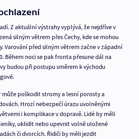
 ochlazení
adí. Z aktuální výstrahy vyplývá, že nejdříve v
ázená silným větrem přes Čechy, kde se mohou
ky. Varování před silným větrem začne v západní
00. Během noci se pak fronta přesune dál na
jevy budou při postupu směrem k východu
ogové.
ítr může poškodit stromy a lesní porosty a
dovách. Hrozí nebezpečí úrazu uvolněnými
tvemi i komplikace v dopravě. Lidé by měli
leníky, uklidit nebo upevnit volně uložené
ách či dvorcích. Řidiči by měli jezdit