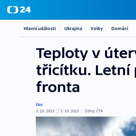
Hlavní události
Ukrajina
Volby
Domácí
Teploty v úte
třicítku. Letn
fronta
ško
3. 10. 2023
3. 10. 2023
|
Zdroj:
ČTK