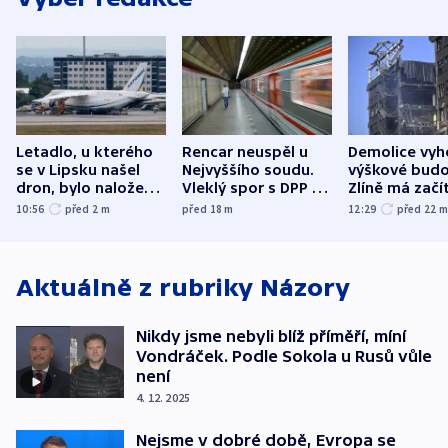
Letadlo, u kterého
Rencar neuspěl u
Demolice vyh
se v Lipsku našel
Nejvyššího soudu.
výškové budo
dron, bylo naložené
Vleklý spor s DPP o
Zlíně má začí
municí, píší média
reklamní plochu
odpoledne
10:56
před 2
m
před 18
m
12:29
před 22
končí
Aktuálně z rubriky
Názory
Nikdy jsme nebyli blíž příměří, míní
Vondráček. Podle Sokola u Rusů vůle
není
4. 12. 2025
Nejsme v dobré době, Evropa se