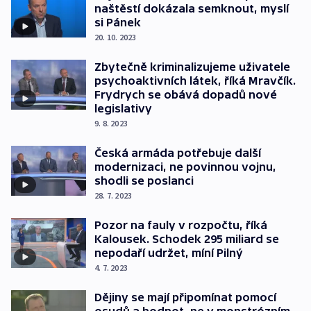
naštěstí dokázala semknout, myslí
si Pánek
20. 10. 2023
Zbytečně kriminalizujeme uživatele
psychoaktivních látek, říká Mravčík.
Frydrych se obává dopadů nové
legislativy
9. 8. 2023
Česká armáda potřebuje další
modernizaci, ne povinnou vojnu,
shodli se poslanci
28. 7. 2023
Pozor na fauly v rozpočtu, říká
Kalousek. Schodek 295 miliard se
nepodaří udržet, míní Pilný
4. 7. 2023
Dějiny se mají připomínat pomocí