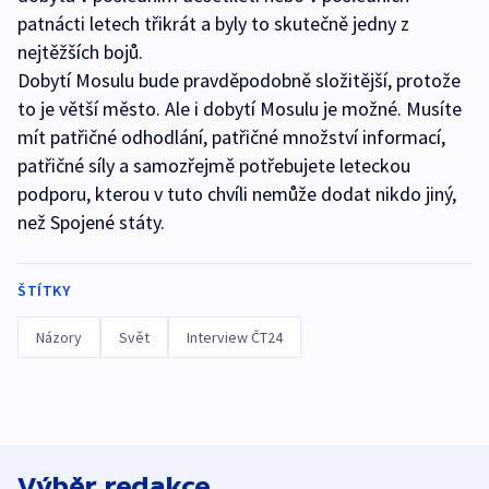
patnácti letech třikrát a byly to skutečně jedny z
nejtěžších bojů.
Dobytí Mosulu bude pravděpodobně složitější, protože
to je větší město. Ale i dobytí Mosulu je možné. Musíte
mít patřičné odhodlání, patřičné množství informací,
patřičné síly a samozřejmě potřebujete leteckou
podporu, kterou v tuto chvíli nemůže dodat nikdo jiný,
než Spojené státy.
ŠTÍTKY
Názory
Svět
Interview ČT24
Výběr redakce