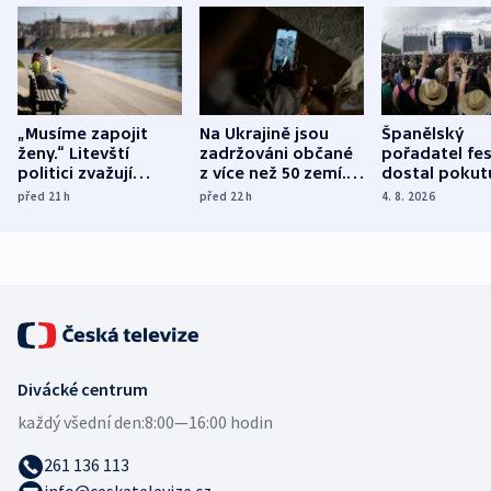
„Musíme zapojit
Na Ukrajině jsou
Španělský
ženy.“ Litevští
zadržováni občané
pořadatel fes
politici zvažují
z více než 50 zemí.
dostal pokut
dohodu o
Bojovali na straně
nekalé prakti
před 21
h
před 22
h
4. 8. 2026
demografii
Ruska
Divácké centrum
každý všední den:
8:00—16:00 hodin
261 136 113