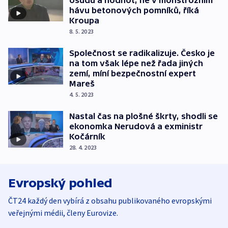
osudů a hodnot, ne v monstrózním
hávu betonových pomníků, říká
Kroupa
8. 5. 2023
Společnost se radikalizuje. Česko je
na tom však lépe než řada jiných
zemí, míní bezpečnostní expert
Mareš
4. 5. 2023
Nastal čas na plošné škrty, shodli se
ekonomka Nerudová a exministr
Kočárník
28. 4. 2023
Evropský pohled
ČT24 každý den vybírá z obsahu publikovaného evropskými
veřejnými médii, členy Eurovize.