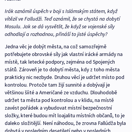
Irák oznámil úspěch v boji s Islámským státem, když
vítězil ve Falludži. Teď oznámil, že se chystá na dobytí
Mosulu. Jak se dá vysvětlit, že když se vojenské síly
odhodlají a rozhodnou, přináší to jisté úspěchy?
Jedna věc je dobýt města, na což samozřejmě
potřebujete obrovské síly jak vlastní irácké armády na
místě, tak letecké podpory, zejména od Spojených
států. Zároveň je to dobytí města, kdy z toho města
prakticky nic nezbyde. Druhou věcí je udržet místo pod
kontrolou. Protože tam žijí sunnité a dobývají je
většinou šíité a Američané ze vzduchu. Dlouhodobě
udržet ta města pod kontrolou a v klidu, na místě
zavést pořádek a vybudovat místní bezpečnostní
složky, které budou mít loajalitu místních občanů, to je
daleko složitější. Není náhodou, že zrovna Fallúdža byla
dobytá v posledním desetiletí nebo v posledních