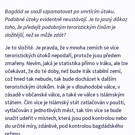
Bagdád se snaží vzpamatovat po smrtícím útoku.
Podobné útoky evidentně neustávají. Je to jasný důkaz
toho, že předejít podobným teroristickým činům je
složitější, než se může zdát?
Je to složité. Je pravda, že v mnoha zemích se více
teroristických útoků nepodaří, protože jsou předem
zmařeny. Nevím, jaká je statistika přímo v Iráku, ale lze
očekávat, že do té doby, než bude Irák stabilní zemí,
což hned tak nebude, tak bude docházet k dalším
teroristickým útokům. Irák je v dlouhodobé válce, v
zásadě v občanské válce, a také ve válce s Islámským
státem. Čím více je Islámský stát zatlačován v poušti,
vytlačován z jednotlivých měst, tak tím více se bude
snažit udeřit v místech, která jsou pod kontrolou nebo
do určité míry, zdánlivě, pod kontrolou bagdádského
režimu.