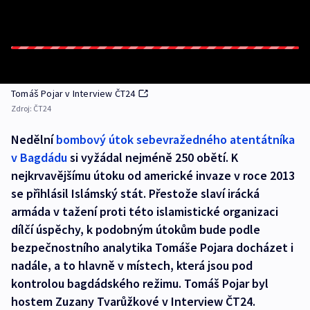
Tomáš Pojar v Interview ČT24
Zdroj:
ČT24
Nedělní
bombový útok sebevražedného atentátníka
v Bagdádu
si vyžádal nejméně 250 obětí. K
nejkrvavějšímu útoku od americké invaze v roce 2013
se přihlásil Islámský stát. Přestože slaví irácká
armáda v tažení proti této islamistické organizaci
dílčí úspěchy, k podobným útokům bude podle
bezpečnostního analytika Tomáše Pojara docházet i
nadále, a to hlavně v místech, která jsou pod
kontrolou bagdádského režimu. Tomáš Pojar byl
hostem Zuzany Tvarůžkové v Interview ČT24.