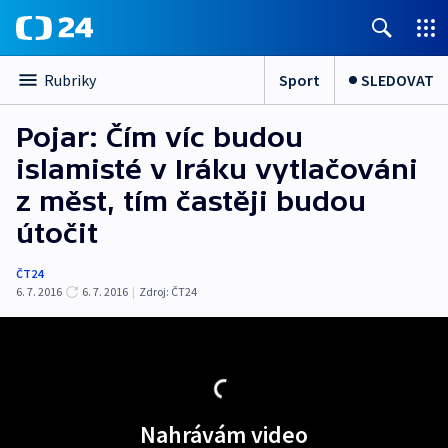
Sport
SLEDOVAT
Rubriky
Pojar: Čím víc budou
islamisté v Iráku vytlačováni
z měst, tím častěji budou
útočit
ČT24
6. 7. 2016
6. 7. 2016
|
Zdroj:
ČT24
Nahrávám video