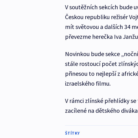
V soutěžních sekcích bude u
Českou republiku režisér Vo
mít světovou a dalších 34 m
převezme herečka Iva Janžu
Novinkou bude sekce „noční
stále rostoucí počet zlínský
přinesou to nejlepší z afric
izraelského filmu.
V rámci zlínské přehlídky s
zacílené na dětského diváka
ŠTÍTKY