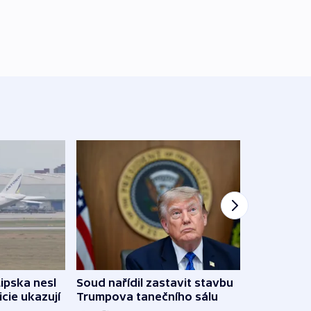
Lipska nesl
Soud nařídil zastavit stavbu
Žido
icie ukazují
Trumpova tanečního sálu
břehu
kriti