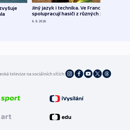
Jiný jazyk i technika. Ve Francii
zvyšuje
„Musí
spolupracují hasiči z různých zemí
la
polit
demo
6. 8. 2026
5. 8. 20
eská televize na sociálních sítích: