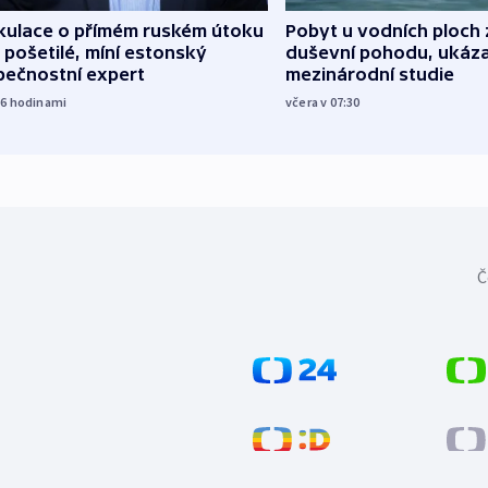
kulace o přímém ruském útoku
Pobyt u vodních ploch 
 pošetilé, míní estonský
duševní pohodu, ukáza
pečnostní expert
mezinárodní studie
16
hodinami
včera v 07:30
Č