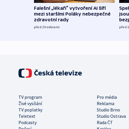
Falešní „lékaři“ vytvoření AI šíří
Spe
mezi staršími Poláky nebezpečné
jsou
zdravotní rady
bez
před 2
hodinami
před 
TV program
Pro média
Živé vysílání
Reklama
TV poplatky
Studio Brno
Teletext
Studio Ostrava
Podcasty
Rada ČT
Počasí
Kariéra