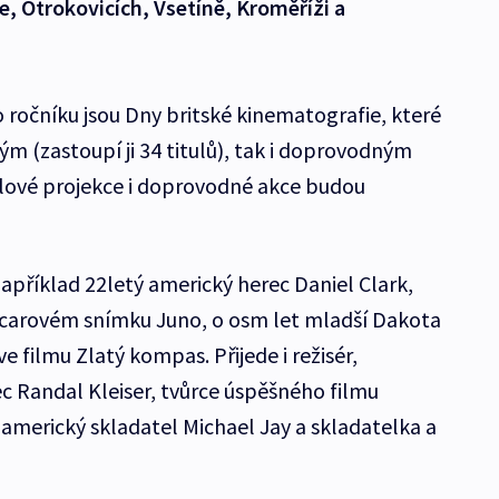
e, Otrokovicích, Vsetíně, Kroměříži a
ročníku jsou Dny britské kinematografie, které
ým (zastoupí ji 34 titulů), tak i doprovodným
lové projekce i doprovodné akce budou
příklad 22letý americký herec Daniel Clark,
oscarovém snímku Juno, o osm let mladší Dakota
ve filmu Zlatý kompas. Přijede i režisér,
ec Randal Kleiser, tvůrce úspěšného filmu
americký skladatel Michael Jay a skladatelka a