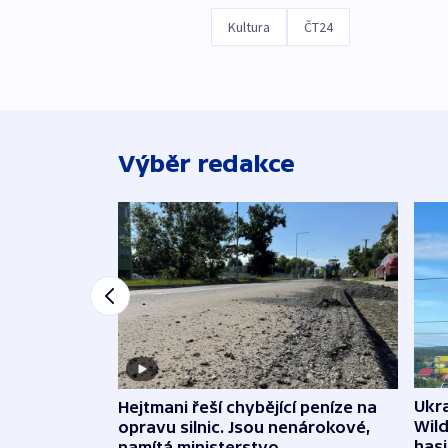
Kultura
ČT24
Výběr redakce
Ukra
Hejtmani řeší chybějící peníze na
Wild
opravu silnic. Jsou nenárokové,
hasi
namítá ministerstvo