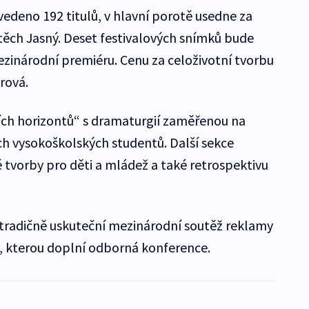
vedeno 192 titulů, v hlavní porotě usedne za
jtěch Jasný. Deset festivalových snímků bude
ezinárodní premiéru. Cenu za celoživotní tvorbu
rová.
ch horizontů“ s dramaturgií zaměřenou na
ch vysokoškolských studentů. Další sekce
ké tvorby pro děti a mládež a také retrospektivu
e tradičně uskuteční mezinárodní soutěž reklamy
, kterou doplní odborná konference.