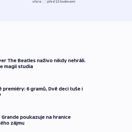
včera
před 12
hodinami
před 1
er The Beatles naživo nikdy nehráli.
e magii studia
é premiéry: 6 gramů, Dvě deci tuše i
y
 Grande poukazuje na hranice
ého zájmu