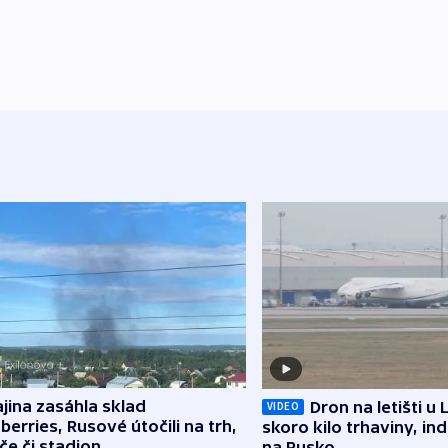
jina zasáhla sklad
Dron na letišti u 
VIDEO
berries, Rusové útočili na trh,
skoro kilo trhaviny, ind
če či stadion
na Rusko