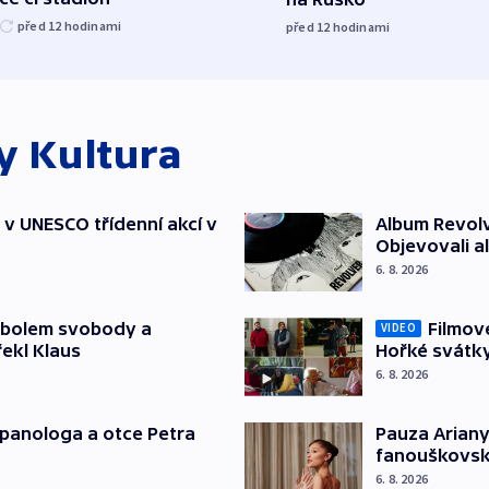
před 12
hodinami
před 12
hodinami
ky
Kultura
t v UNESCO třídenní akcí v
Album Revolv
Objevovali al
6. 8. 2026
mbolem svobody a
Filmov
VIDEO
řekl Klaus
Hořké svátk
6. 8. 2026
japanologa a otce Petra
Pauza Ariany
fanouškovsk
6. 8. 2026