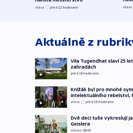
včera
včera
před 12
hodinami
Aktuálně z rubri
Vila Tugendhat slaví 25 le
zahradách
před 18
hodinami
Knížák byl pro mnohé sy
intelektuálního rebelství, 
včera
před 19
hodinami
Dvě deci tuše vykreslují 
Geislera
včera v 08:00