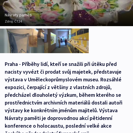
Návraty paměti
Zdroj:
ČT24
Praha - Příběhy lidí, kteří se snažili při útěku před
nacisty vyvézt či prodat svůj majetek, představuje
výstava v Uměleckoprůmyslovém museu. Rozsáhlé
expozici, čerpající z většiny z vlastních zdrojů,
předcházel dlouholetý výzkum, během kterého se
prostřednictvím archivních materiálů dostali autoři
výstavy ke konkrétním jménům majitelů. Výstava
Návraty paměti je doprovodnou akcí pětidenní
konference o holocaustu, poslední velké akce