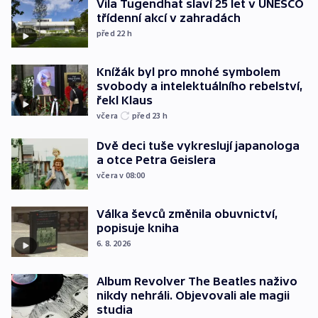
Vila Tugendhat slaví 25 let v UNESCO
třídenní akcí v zahradách
před 22
h
Knížák byl pro mnohé symbolem
svobody a intelektuálního rebelství,
řekl Klaus
včera
před 23
h
Dvě deci tuše vykreslují japanologa
a otce Petra Geislera
včera v 08:00
Válka ševců změnila obuvnictví,
popisuje kniha
6. 8. 2026
Album Revolver The Beatles naživo
nikdy nehráli. Objevovali ale magii
studia