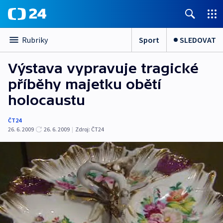
Sport
SLEDOVAT
Rubriky
Výstava vypravuje tragické
příběhy majetku obětí
holocaustu
ČT24
26. 6. 2009
26. 6. 2009
|
Zdroj:
ČT24