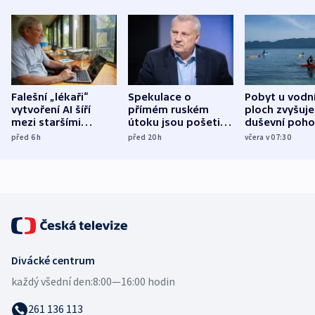
Falešní „lékaři“
Spekulace o
Pobyt u vodn
vytvoření AI šíří
přímém ruském
ploch zvyšuje
mezi staršími
útoku jsou pošetilé,
duševní poho
Poláky nebezpečné
míní estonský
ukázala
před 6
h
před 20
h
včera v 07:30
zdravotní rady
bezpečnostní
mezinárodní 
expert
Divácké centrum
každý všední den:
8:00—16:00 hodin
261 136 113