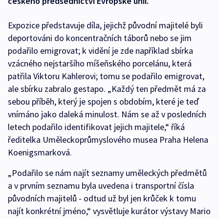
českého předsednictví Evropské unii.
Expozice představuje díla, jejichž původní majitelé byli
deportováni do koncentračních táborů nebo se jim
podařilo emigrovat; k vidění je zde například sbírka
vzácného nejstaršího míšeňského porcelánu, která
patřila Viktoru Kahlerovi; tomu se podařilo emigrovat,
ale sbírku zabralo gestapo. „Každý ten předmět má za
sebou příběh, který je spojen s obdobím, které je teď
vnímáno jako daleká minulost. Nám se až v posledních
letech podařilo identifikovat jejich majitele,“ říká
ředitelka Uměleckoprůmyslového musea Praha Helena
Koenigsmarková.
„Podařilo se nám najít seznamy uměleckých předmětů
a v prvním seznamu byla uvedena i transportní čísla
původních majitelů - odtud už byl jen krůček k tomu
najít konkrétní jméno,“ vysvětluje kurátor výstavy Mario