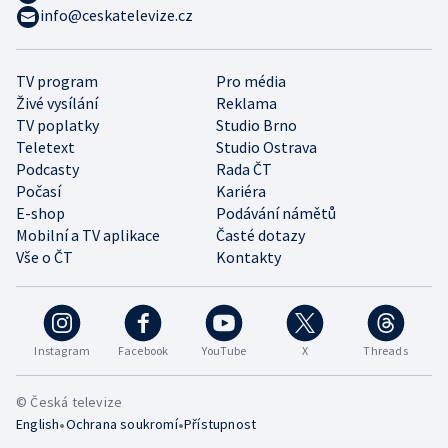
info@ceskatelevize.cz
TV program
Pro média
Živé vysílání
Reklama
TV poplatky
Studio Brno
Teletext
Studio Ostrava
Podcasty
Rada ČT
Počasí
Kariéra
E-shop
Podávání námětů
Mobilní a TV aplikace
Časté dotazy
Vše o ČT
Kontakty
Instagram
Facebook
YouTube
X
Threads
© Česká televize
•
•
English
Ochrana soukromí
Přístupnost