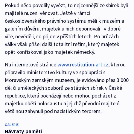
Pokud něco povolily vyvézt, to nejcennější ze sbírek byli
majitelé nuceni věnovat. Ještě v rámci
československého právního systému měli k muzeím a
galeriím důvěru, majetek u nich deponovali i v dobré
víře, nevěděli, co přijde v příštích letech. Po hrůzách
války však přišel další totalitní režim, který majetek
opět konfiskoval jako majetek německý.
Na internetové stránce
www.restitution-art.cz
, kterou
připravilo ministerstvo kultury ve spolupráci s
Moravským zemským muzeem, je evidováno přes 3 000
děl či uměleckých souborů ze státních sbírek v České
republice, která pocházejí nebo mohou pocházet z
majetku obětí holocaustu a jejichž původní majitelé
většinou zahynuli pod nacistickým terorem.
GALERIE
Návraty paměti