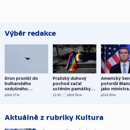
Výběr redakce
Dron pronikl do
Pražský duhový
Americký Sen
bulharského
pochod začal
potvrdil Blan
vzdušného
uctěním památky
jako ministra
prostoru,
obětí berlínského
spravedlnost
před 27
m
12:02
před 36
m
před 39
m
explodoval kilometr
útoku
od plynovodu
Aktuálně z rubriky
Kultura