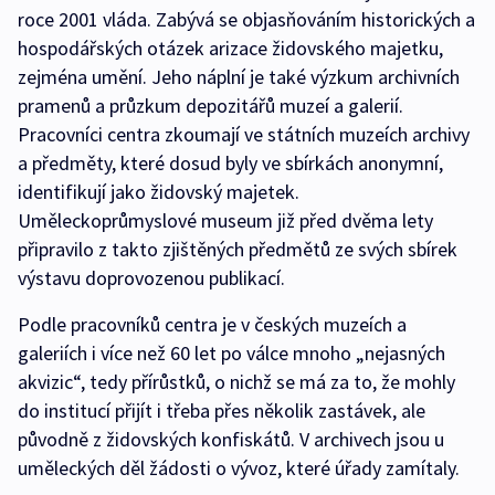
roce 2001 vláda. Zabývá se objasňováním historických a
hospodářských otázek arizace židovského majetku,
zejména umění. Jeho náplní je také výzkum archivních
pramenů a průzkum depozitářů muzeí a galerií.
Pracovníci centra zkoumají ve státních muzeích archivy
a předměty, které dosud byly ve sbírkách anonymní,
identifikují jako židovský majetek.
Uměleckoprůmyslové museum již před dvěma lety
připravilo z takto zjištěných předmětů ze svých sbírek
výstavu doprovozenou publikací.
Podle pracovníků centra je v českých muzeích a
galeriích i více než 60 let po válce mnoho „nejasných
akvizic“, tedy přírůstků, o nichž se má za to, že mohly
do institucí přijít i třeba přes několik zastávek, ale
původně z židovských konfiskátů. V archivech jsou u
uměleckých děl žádosti o vývoz, které úřady zamítaly.