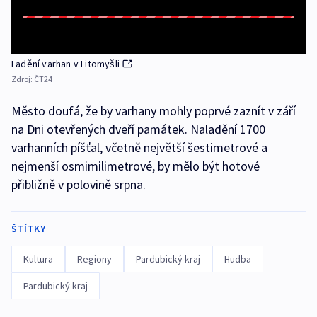
Ladění varhan v Litomyšli
Zdroj:
ČT24
Město doufá, že by varhany mohly poprvé zaznít v září
na Dni otevřených dveří památek. Naladění 1700
varhanních píšťal, včetně největší šestimetrové a
nejmenší osmimilimetrové, by mělo být hotové
přibližně v polovině srpna.
ŠTÍTKY
Kultura
Regiony
Pardubický kraj
Hudba
Pardubický kraj