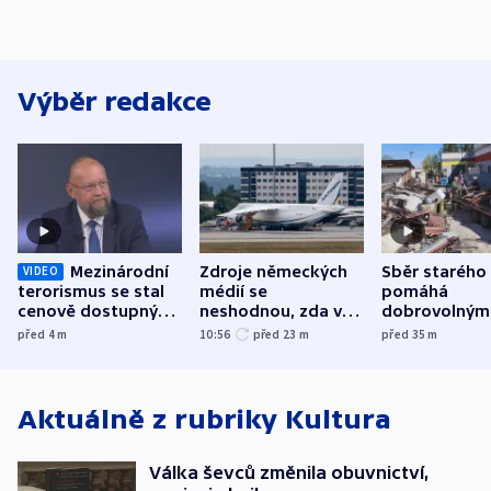
Výběr redakce
Mezinárodní
Zdroje německých
Sběr starého
VIDEO
terorismus se stal
médií se
pomáhá
cenově dostupným,
neshodnou, zda v
dobrovolným
varuje Bartošek
letadle ohroženém
hasičům fina
před 4
m
10:56
před 23
m
před 35
m
v Lipsku dronem
techniku i ak
byla munice
Aktuálně z rubriky
Kultura
Válka ševců změnila obuvnictví,