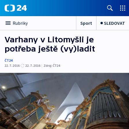
Sport
SLEDOVAT
Rubriky
Varhany v Litomyšli je
potřeba ještě (vy)ladit
ČT24
22. 7. 2016
22. 7. 2016
|
Zdroj:
ČT24