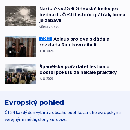
Nacisté sváželi židovské knihy po
bednách. Čeští historici pátrali, komu
je zabavili
včera v 07:00
Aplaus pro dva skládá a
VIDEO
rozkládá Rubikovu cibuli
4. 8. 2026
Španělský pořadatel festivalu
dostal pokutu za nekalé praktiky
4. 8. 2026
Evropský pohled
ČT24 každý den vybírá z obsahu publikovaného evropskými
veřejnými médii, členy Eurovize.