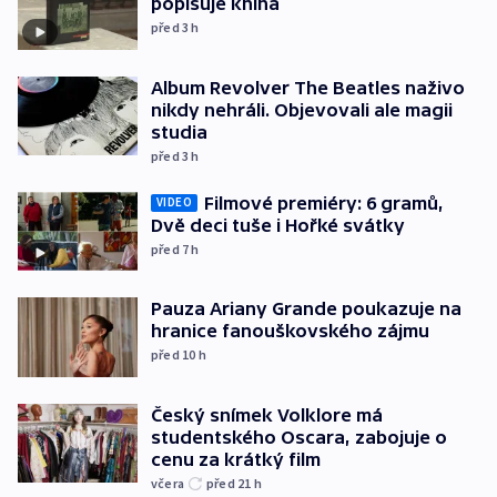
popisuje kniha
před 3
h
Album Revolver The Beatles naživo
nikdy nehráli. Objevovali ale magii
studia
před 3
h
Filmové premiéry: 6 gramů,
VIDEO
Dvě deci tuše i Hořké svátky
před 7
h
Pauza Ariany Grande poukazuje na
hranice fanouškovského zájmu
před 10
h
Český snímek Volklore má
studentského Oscara, zabojuje o
cenu za krátký film
včera
před 21
h