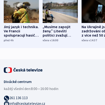
Jiný jazyk i technika.
„Musíme zapojit
Na Ukrajině j
Ve Francii
ženy.“ Litevští
zadržováni o
spolupracují hasiči z
politici zvažují
z více než 50 
různých zemí
dohodu o
Bojovali na s
před 4
h
včera v 16:00
včera v 14:37
demografii
Ruska
Divácké centrum
každý všední den:
8:00—16:00 hodin
261 136 113
info@ceskatelevize.cz