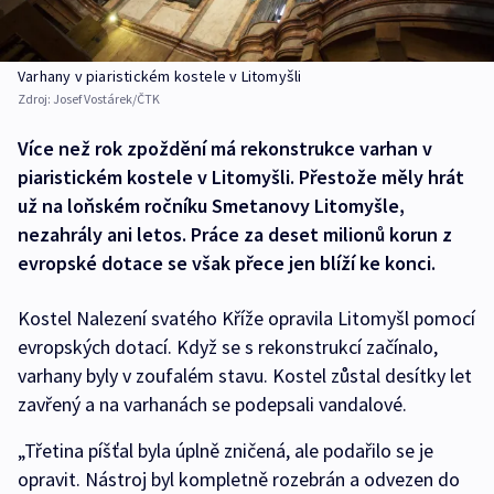
Varhany v piaristickém kostele v Litomyšli
Zdroj:
Josef Vostárek/ČTK
Více než rok zpoždění má rekonstrukce varhan v
piaristickém kostele v Litomyšli. Přestože měly hrát
už na loňském ročníku Smetanovy Litomyšle,
nezahrály ani letos. Práce za deset milionů korun z
evropské dotace se však přece jen blíží ke konci.
Kostel Nalezení svatého Kříže opravila Litomyšl pomocí
evropských dotací. Když se s rekonstrukcí začínalo,
varhany byly v zoufalém stavu. Kostel zůstal desítky let
zavřený a na varhanách se podepsali vandalové.
„Třetina píšťal byla úplně zničená, ale podařilo se je
opravit. Nástroj byl kompletně rozebrán a odvezen do