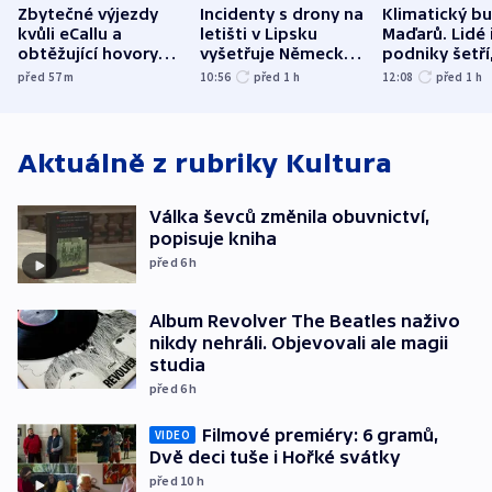
Zbytečné výjezdy
Incidenty s drony na
Klimatický b
kvůli eCallu a
letišti v Lipsku
Maďarů. Lidé 
obtěžující hovory
vyšetřuje Německo
podniky šetří
zdržují záchranáře
jako úmyslný pokus
omezuje se d
před 57
m
10:56
před 1
h
12:08
před 1
h
o způsobení
i svícení
exploze
Aktuálně z rubriky
Kultura
Válka ševců změnila obuvnictví,
popisuje kniha
před 6
h
Album Revolver The Beatles naživo
nikdy nehráli. Objevovali ale magii
studia
před 6
h
Filmové premiéry: 6 gramů,
VIDEO
Dvě deci tuše i Hořké svátky
před 10
h