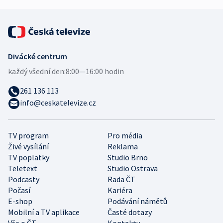
Divácké centrum
každý všední den:
8:00—16:00 hodin
261 136 113
info@ceskatelevize.cz
TV program
Pro média
Živé vysílání
Reklama
TV poplatky
Studio Brno
Teletext
Studio Ostrava
Podcasty
Rada ČT
Počasí
Kariéra
E-shop
Podávání námětů
Mobilní a TV aplikace
Časté dotazy