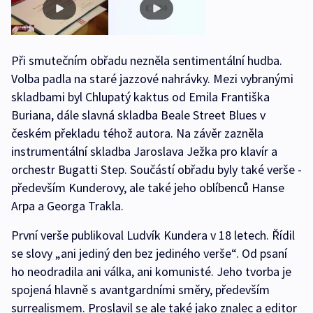
Při smutečním obřadu nezněla sentimentální hudba.
Volba padla na staré jazzové nahrávky. Mezi vybranými
skladbami byl Chlupatý kaktus od Emila Františka
Buriana, dále slavná skladba Beale Street Blues v
českém překladu téhož autora. Na závěr zazněla
instrumentální skladba Jaroslava Ježka pro klavír a
orchestr Bugatti Step. Součástí obřadu byly také verše -
především Kunderovy, ale také jeho oblíbenců Hanse
Arpa a Georga Trakla.
První verše publikoval Ludvík Kundera v 18 letech. Řídil
se slovy „ani jediný den bez jediného verše“. Od psaní
ho neodradila ani válka, ani komunisté. Jeho tvorba je
spojená hlavně s avantgardními směry, především
surrealismem. Proslavil se ale také jako znalec a editor