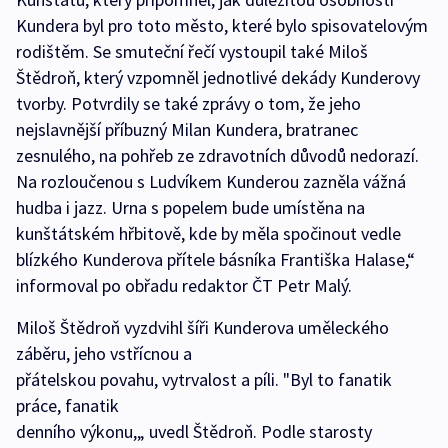
Kundera byl pro toto město, které bylo spisovatelovým
rodištěm. Se smuteční řečí vystoupil také Miloš
Štědroň, který vzpomněl jednotlivé dekády Kunderovy
tvorby. Potvrdily se také zprávy o tom, že jeho
nejslavnější příbuzný Milan Kundera, bratranec
zesnulého, na pohřeb ze zdravotních důvodů nedorazí.
Na rozloučenou s Ludvíkem Kunderou zazněla vážná
hudba i jazz. Urna s popelem bude umístěna na
kunštátském hřbitově, kde by měla spočinout vedle
blízkého Kunderova přítele básníka Františka Halase,“
informoval po obřadu redaktor ČT Petr Malý.
Miloš Štědroň vyzdvihl šíři Kunderova uměleckého
záběru, jeho vstřícnou a
přátelskou povahu, vytrvalost a píli. "Byl to fanatik
práce, fanatik
denního výkonu,„ uvedl Štědroň. Podle starosty