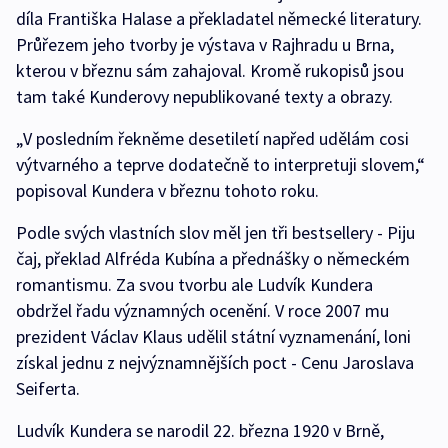
díla Františka Halase a překladatel německé literatury.
Průřezem jeho tvorby je výstava v Rajhradu u Brna,
kterou v březnu sám zahajoval. Kromě rukopisů jsou
tam také Kunderovy nepublikované texty a obrazy.
„V posledním řekněme desetiletí napřed udělám cosi
výtvarného a teprve dodatečně to interpretuji slovem,“
popisoval Kundera v březnu tohoto roku.
Podle svých vlastních slov měl jen tři bestsellery - Piju
čaj, překlad Alfréda Kubína a přednášky o německém
romantismu. Za svou tvorbu ale Ludvík Kundera
obdržel řadu významných ocenění. V roce 2007 mu
prezident Václav Klaus udělil státní vyznamenání, loni
získal jednu z nejvýznamnějších poct - Cenu Jaroslava
Seiferta.
Ludvík Kundera se narodil 22. března 1920 v Brně,