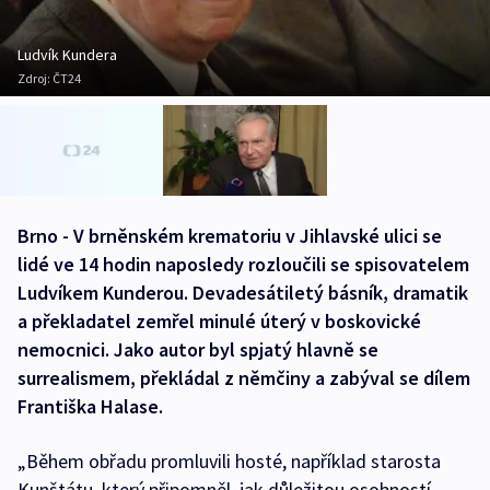
Ludvík Kundera
Zdroj:
ČT24
Brno - V brněnském krematoriu v Jihlavské ulici se
lidé ve 14 hodin naposledy rozloučili se spisovatelem
Ludvíkem Kunderou. Devadesátiletý básník, dramatik
a překladatel zemřel minulé úterý v boskovické
nemocnici. Jako autor byl spjatý hlavně se
surrealismem, překládal z němčiny a zabýval se dílem
Františka Halase.
„Během obřadu promluvili hosté, například starosta
Kunštátu, který připomněl, jak důležitou osobností