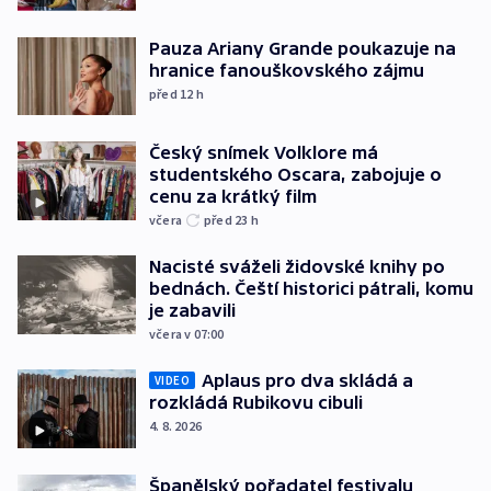
Pauza Ariany Grande poukazuje na
hranice fanouškovského zájmu
před 12
h
Český snímek Volklore má
studentského Oscara, zabojuje o
cenu za krátký film
včera
před 23
h
Nacisté sváželi židovské knihy po
bednách. Čeští historici pátrali, komu
je zabavili
včera v 07:00
Aplaus pro dva skládá a
VIDEO
rozkládá Rubikovu cibuli
4. 8. 2026
Španělský pořadatel festivalu