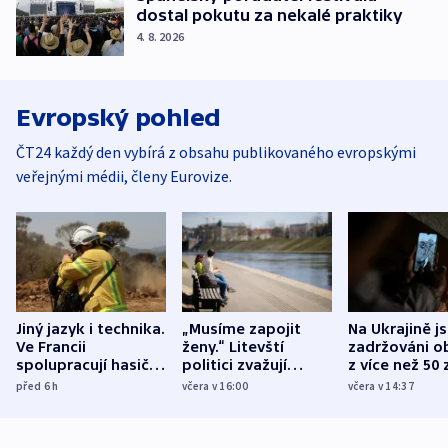
dostal pokutu za nekalé praktiky
4. 8. 2026
Evropský pohled
ČT24 každý den vybírá z obsahu publikovaného evropskými
veřejnými médii, členy Eurovize.
Jiný jazyk i technika.
„Musíme zapojit
Na Ukrajině j
Ve Francii
ženy.“ Litevští
zadržováni o
spolupracují hasiči z
politici zvažují
z více než 50 
různých zemí
dohodu o
Bojovali na s
před 6
h
včera v 16:00
včera v 14:37
demografii
Ruska