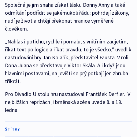
Společná je jim snaha získat lásku Donny Anny a také
odmítání podřídit se jakémukoli řádu: pohrdají zákony,
nudí je život a chtějí překonat hranice vyměřené
člověkem.
„Nahlas i potichu, rychle i pomalu, s vnitřním zaujetím,
říkat text po logice a říkat pravdu, to je všecko,“ uvedl k
nastudování hry Jan Kolařík, představitel Fausta. V roli
Dona Juana se představuje Viktor Skála. A i když jsou
hlavními postavami, na jevišti se prý potkají jen zhruba
třikrát.
Pro Divadlo U stolu hru nastudoval František Derfler. V
nejbližších reprízách ji brněnská scéna uvede 8. a 19.
ledna.
ŠTÍTKY