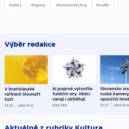
Kultura
Regiony
Jihomoravský kraj
Divadlo
Výběr redakce
AI poprvé vytvořila
Slovensko ins
V bratislavské
funkční viry. Vědci
ruské kamery,
rafinerii Slovnaft
varují i uklidňují
opoziční hnut
hoří
před 19
m
12:27
před 23
14:22
před 15
m
Aktuálně z rubriky
Kultura