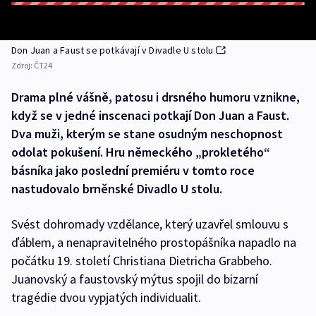
Don Juan a Faust se potkávají v Divadle U stolu
Zdroj:
ČT24
Drama plné vášně, patosu i drsného humoru vznikne,
když se v jedné inscenaci potkají Don Juan a Faust.
Dva muži, kterým se stane osudným neschopnost
odolat pokušení. Hru německého „prokletého“
básníka jako poslední premiéru v tomto roce
nastudovalo brněnské Divadlo U stolu.
Svést dohromady vzdělance, který uzavřel smlouvu s
ďáblem, a nenapravitelného prostopášníka napadlo na
počátku 19. století Christiana Dietricha Grabbeho.
Juanovský a faustovský mýtus spojil do bizarní
tragédie dvou vypjatých individualit.