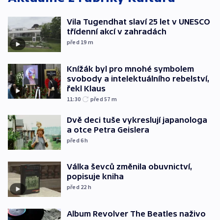
Vila Tugendhat slaví 25 let v UNESCO
třídenní akcí v zahradách
před 19
m
Knížák byl pro mnohé symbolem
svobody a intelektuálního rebelství,
řekl Klaus
11:30
před 57
m
Dvě deci tuše vykreslují japanologa
a otce Petra Geislera
před 6
h
Válka ševců změnila obuvnictví,
popisuje kniha
před 22
h
Album Revolver The Beatles naživo