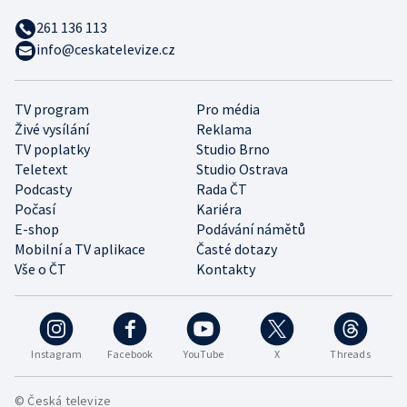
261 136 113
info@ceskatelevize.cz
TV program
Pro média
Živé vysílání
Reklama
TV poplatky
Studio Brno
Teletext
Studio Ostrava
Podcasty
Rada ČT
Počasí
Kariéra
E-shop
Podávání námětů
Mobilní a TV aplikace
Časté dotazy
Vše o ČT
Kontakty
Instagram
Facebook
YouTube
X
Threads
© Česká televize