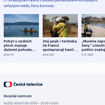
ČT24 každý den vybírá z obsahu publikovaného evropskými
veřejnými médii, členy Eurovize.
Pobyt u vodních
Jiný jazyk i technika.
„Musíme zapo
ploch zvyšuje
Ve Francii
ženy.“ Litevšt
duševní pohodu,
spolupracují hasiči z
politici zvažuj
ukázala
různých zemí
dohodu o
před 7
h
před 23
h
5. 8. 2026
mezinárodní studie
demografii
Divácké centrum
každý všední den:
8:00—16:00 hodin