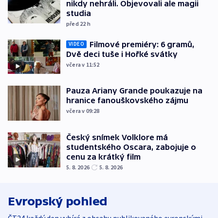
nikdy nehráli. Objevovali ale magii
studia
před 22
h
Filmové premiéry: 6 gramů,
VIDEO
Dvě deci tuše i Hořké svátky
včera v 11:52
Pauza Ariany Grande poukazuje na
hranice fanouškovského zájmu
včera v 09:28
Český snímek Volklore má
studentského Oscara, zabojuje o
cenu za krátký film
5. 8. 2026
5. 8. 2026
Evropský pohled