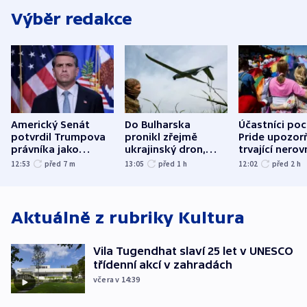
Výběr redakce
Americký Senát
Do Bulharska
Účastníci po
potvrdil Trumpova
pronikl zřejmě
Pride upozorň
právníka jako
ukrajinský dron,
trvající nerov
ministra
explodoval kilometr
společensko
12:53
před 7
m
13:05
před 1
h
12:02
před 2
h
spravedlnosti
od plynovodu
atmosféru
Aktuálně z rubriky
Kultura
Vila Tugendhat slaví 25 let v UNESCO
třídenní akcí v zahradách
včera v 14:39