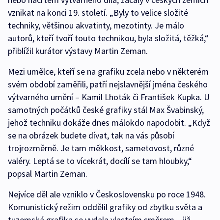
vznikat na konci 19. století. „Byly to velice složité
techniky, většinou akvatinty, mezotinty. Je málo
autorů, kteří tvoří touto technikou, byla složitá, těžká,“
přiblížil kurátor výstavy Martin Zeman.
Mezi umělce, kteří se na grafiku zcela nebo v některém
svém období zaměřili, patří nejslavnější jména českého
výtvarného umění – Kamil Lhoták či František Kupka. U
samotných počátků české grafiky stál Max Švabinský,
jehož techniku dokáže dnes málokdo napodobit. „Když
se na obrázek budete dívat, tak na vás působí
trojrozměrně. Je tam měkkost, sametovost, různé
valéry. Leptá se to vícekrát, docílí se tam hloubky,“
popsal Martin Zeman.
Nejvíce děl ale vzniklo v Československu po roce 1948.
Komunistický režim oddělil grafiky od zbytku světa a
tuzemská grafika se vydala vlastním směrem – již