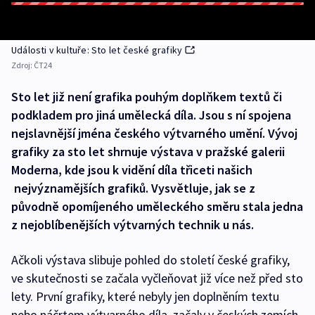
Události v kultuře: Sto let české grafiky
Zdroj:
ČT24
Sto let již není grafika pouhým doplňkem textů či
podkladem pro jiná umělecká díla. Jsou s ní spojena
nejslavnější jména českého výtvarného umění. Vývoj
grafiky za sto let shrnuje výstava v pražské galerii
Moderna, kde jsou k vidění díla třiceti našich
nejvýznamějších grafiků. Vysvětluje, jak se z
původně opomíjeného uměleckého směru stala jedna
z nejoblíbenějších výtvarných technik u nás.
Ačkoli výstava slibuje pohled do století české grafiky,
ve skutečnosti se začala vyčleňovat již více než před sto
lety. První grafiky, které nebyly jen doplněním textu
nebo náčrtem výtvarného díla, začaly v českých zemích