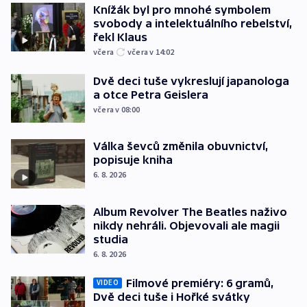
Knížák byl pro mnohé symbolem
svobody a intelektuálního rebelství,
řekl Klaus
včera
včera v 14:02
Dvě deci tuše vykreslují japanologa
a otce Petra Geislera
včera v 08:00
Válka ševců změnila obuvnictví,
popisuje kniha
6. 8. 2026
Album Revolver The Beatles naživo
nikdy nehráli. Objevovali ale magii
studia
6. 8. 2026
Filmové premiéry: 6 gramů,
VIDEO
Dvě deci tuše i Hořké svátky