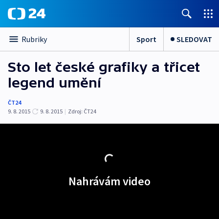
Sport
SLEDOVAT
Rubriky
Sto let české grafiky a třicet
legend umění
ČT24
9. 8. 2015
9. 8. 2015
|
Zdroj:
ČT24
Nahrávám video