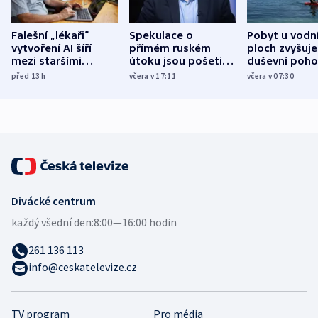
Falešní „lékaři“
Spekulace o
Pobyt u vodn
vytvoření AI šíří
přímém ruském
ploch zvyšuje
mezi staršími
útoku jsou pošetilé,
duševní poho
Poláky nebezpečné
míní estonský
ukázala
před 13
h
včera v 17:11
včera v 07:30
zdravotní rady
bezpečnostní
mezinárodní 
expert
Divácké centrum
každý všední den:
8:00—16:00 hodin
261 136 113
info@ceskatelevize.cz
TV program
Pro média