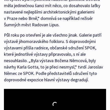
měla jedinečnou šanci mít něco, co dosahovalo laťky
nastavené nejlepšími architektonickými galeriemi
v Praze nebo Brně,“ domnívá se například režisér
Šumných měst Radovan Lipus.
Půl roku po otevření je ale všechno jinak. Galerie patří
výstavě jihomoravského folkloru. S doprovodnými
výstavami přišla radnice, občanské sdružení SPOK,
které jednotlivé výstavy připravovalo, s ní ale
nesouhlasilo. „Byla výstava Božena Němcová, byly
návrhy Karla Gotta, to je přeci nesmysl,“ tvrdí Jaroslav
Němec ze SPOK. Podle představitelů sdružení tyto
doprovodné expozice hlavní výstavy degradují.