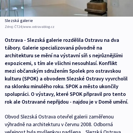
Slezská galerie
Zdroj:
ČT24/www.ostravablog.cz
Ostrava - Slezská galerie rozdělila Ostravu na dva
tábory. Galerie specializovaná původně na
architekturu se mění na výstavní síň s nejrůznějšími
expozicemi, s tím ale všichni nesouhlasí. Konflikt
mezi občanským sdružením Spolek pro ostravskou
kulturu (SPOK) a obvodem Slezské Ostravy vyvrcholil
na sklonku minulého roku. SPOK a město ukončily
spolupráci. O výstavy, které SPOK připravil pro tento
rok ale Ostravané nepřijdou - najdou je v Domě umění.
Obvod Slezská Ostrava otevřel galerii zaměřenou
výhradně na architekturu v červnu 2008. Odborná
veřejnost byla myšlenkou nadšena. „Slezská Ostrava