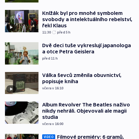
Knížák byl pro mnohé symbolem
svobody a intelektuálního rebelství,
řekl Klaus
11:30
před 5
h
Dvě deci tuše vykreslují japanologa
a otce Petra Geislera
před 11
h
Válka ševců změnila obuvnictví,
popisuje kniha
včera v 16:10
Album Revolver The Beatles naživo
nikdy nehráli. Objevovali ale magii
studia
včera v 16:00
Filmové premiéry: 6 gramů,
VIDEO