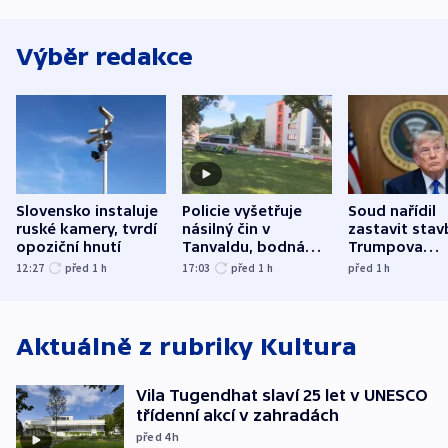
Výběr redakce
Slovensko instaluje
Policie vyšetřuje
Soud nařídil
ruské kamery, tvrdí
násilný čin v
zastavit stav
opoziční hnutí
Tanvaldu, bodná
Trumpova
zranění při něm
tanečního sá
12:27
před 1
h
17:03
před 1
h
před 1
h
utrpěli tři lidé
Aktuálně z rubriky
Kultura
Vila Tugendhat slaví 25 let v UNESCO
třídenní akcí v zahradách
před 4
h