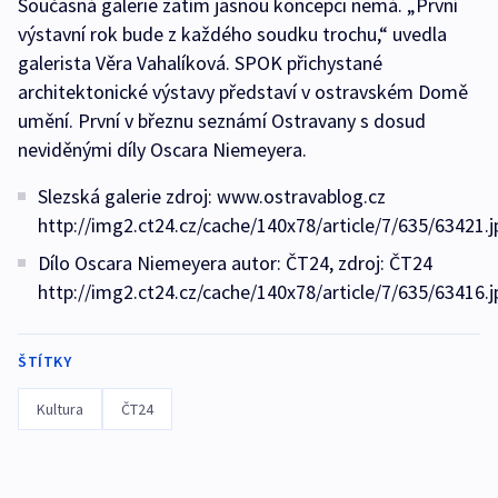
Současná galerie zatím jasnou koncepci nemá. „První
výstavní rok bude z každého soudku trochu,“ uvedla
galerista Věra Vahalíková. SPOK přichystané
architektonické výstavy představí v ostravském Domě
umění. První v březnu seznámí Ostravany s dosud
neviděnými díly Oscara Niemeyera.
Slezská galerie zdroj: www.ostravablog.cz
http://img2.ct24.cz/cache/140x78/article/7/635/63421.j
Dílo Oscara Niemeyera autor: ČT24, zdroj: ČT24
http://img2.ct24.cz/cache/140x78/article/7/635/63416.j
ŠTÍTKY
Kultura
ČT24