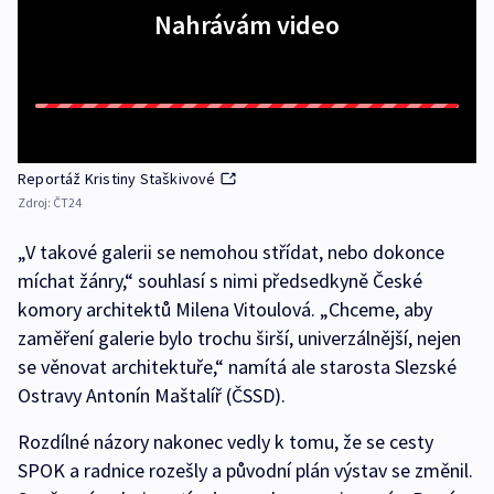
Nahrávám video
Reportáž Kristiny Staškivové
Zdroj:
ČT24
„V takové galerii se nemohou střídat, nebo dokonce
míchat žánry,“ souhlasí s nimi předsedkyně České
komory architektů Milena Vitoulová. „Chceme, aby
zaměření galerie bylo trochu širší, univerzálnější, nejen
se věnovat architektuře,“ namítá ale starosta Slezské
Ostravy Antonín Maštalíř (ČSSD).
Rozdílné názory nakonec vedly k tomu, že se cesty
SPOK a radnice rozešly a původní plán výstav se změnil.