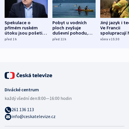
Spekulace o
Pobyt u vodních
Jiný jazyk i t
přímém ruském
ploch zvyšuje
Ve Francii
útoku jsou pošetilé,
duševní pohodu,
spolupracují h
míní estonský
ukázala
různých zemí
před 1
h
před 11
h
včera v 15:30
bezpečnostní
mezinárodní studie
expert
Divácké centrum
každý všední den:
8:00—16:00 hodin
261 136 113
info@ceskatelevize.cz