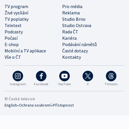
TV program
Pro média
Živé vysílání
Reklama
TV poplatky
Studio Brno
Teletext
Studio Ostrava
Podcasty
Rada ČT
Počasí
Kariéra
E-shop
Podávání námětů
Mobilní a TV aplikace
Časté dotazy
Vše o ČT
Kontakty
Instagram
Facebook
YouTube
X
Threads
© Česká televize
•
•
English
Ochrana soukromí
Přístupnost