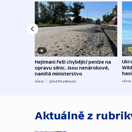
Ukra
Hejtmani řeší chybějící peníze na
Wild
opravu silnic. Jsou nenárokové,
hasi
namítá ministerstvo
včera
včera
před 9
hodinami
Aktuálně z rubri