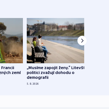
 Francii
„Musíme zapojit ženy.“ Litevští
Na Uk
ůzných zemí
politici zvažují dohodu o
občan
demografii
na s
5. 8. 2026
5. 8. 20