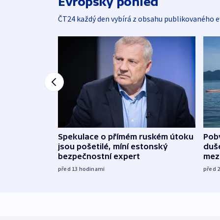
Evropský pohled
ČT24 každý den vybírá z obsahu publikovaného e
Spekulace o přímém ruském útoku
Poby
jsou pošetilé, míní estonský
duš
bezpečnostní expert
mez
před 13
hodinami
před 