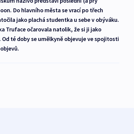
škům naživo představí poslední (a prý
oon. Do hlavního města se vrací po třech
atočila jako plachá studentka u sebe v obýváku.
 Truface očarovala natolik, že si ji jako
 Od té doby se umělkyně objevuje ve spojitosti
 objevů.