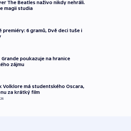
er The Beatles naživo nikdy nehráli.
e magii studia
é premiéry: 6 gramů, Dvě deci tuše i
y
 Grande poukazuje na hranice
ého zájmu
k Volklore má studentského Oscara,
nu za krátký film
026