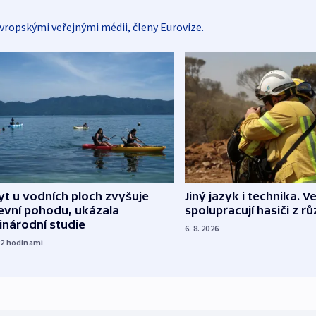
vropskými veřejnými médii, členy Eurovize.
Jiný jazyk i technika. Ve
t u vodních ploch zvyšuje
spolupracují hasiči z r
evní pohodu, ukázala
inárodní studie
6. 8. 2026
22
hodinami