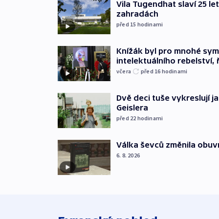
Vila Tugendhat slaví 25 le
zahradách
před 15
hodinami
Knížák byl pro mnohé sy
intelektuálního rebelství, 
včera
před 16
hodinami
Dvě deci tuše vykreslují 
Geislera
před 22
hodinami
Válka ševců změnila obuvn
6. 8. 2026