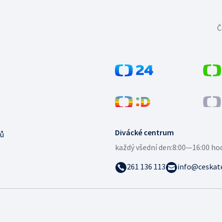
Č
Divácké centrum
ů
každý všední den:
8:00—16:00 ho
261 136 113
info@ceskate