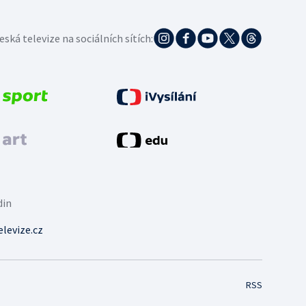
eská televize na sociálních sítích:
din
levize.cz
RSS