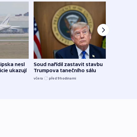
Lipska nesl
Soud nařídil zastavit stavbu
Žido
icie ukazují
Trumpova tanečního sálu
břehu
kriti
včera
před 9
hodinami
před 9