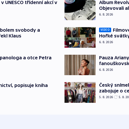
t v UNESCO třídenní akcí v
Album Revolv
Objevovali al
6. 8. 2026
mbolem svobody a
Filmov
VIDEO
řekl Klaus
Hořké svátk
6. 8. 2026
japanologa a otce Petra
Pauza Ariany
fanouškovsk
6. 8. 2026
Český sníme
ictví, popisuje kniha
zabojuje o ce
5. 8. 2026
5. 8. 2