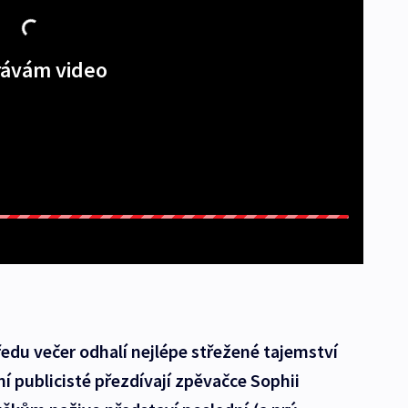
ávám video
ředu večer odhalí nejlépe střežené tajemství
í publicisté přezdívají zpěvačce Sophii