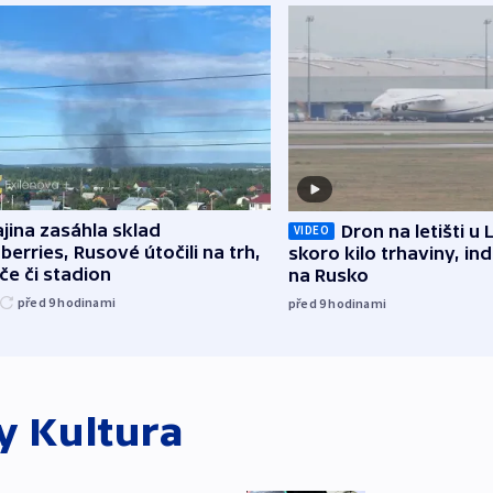
jina zasáhla sklad
Dron na letišti u 
VIDEO
berries, Rusové útočili na trh,
skoro kilo trhaviny, ind
če či stadion
na Rusko
před 9
hodinami
před 9
hodinami
ky
Kultura