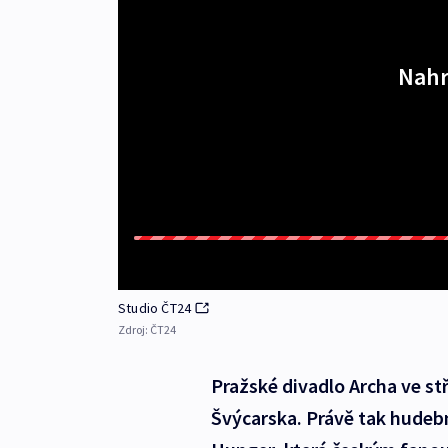
Nahr
Studio ČT24
Zdroj:
ČT24
Pražské divadlo Archa ve st
Švýcarska. Právě tak hudebn