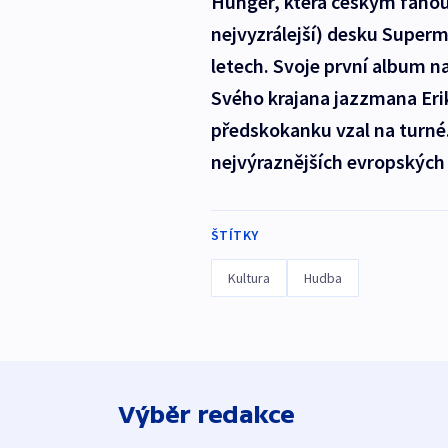
Hunger, která českým fanou
nejvyzrálejší) desku Superm
letech. Svoje první album n
Svého krajana jazzmana Erika
předskokanku vzal na turné.
nejvýraznějších evropských
ŠTÍTKY
Kultura
Hudba
Výběr redakce