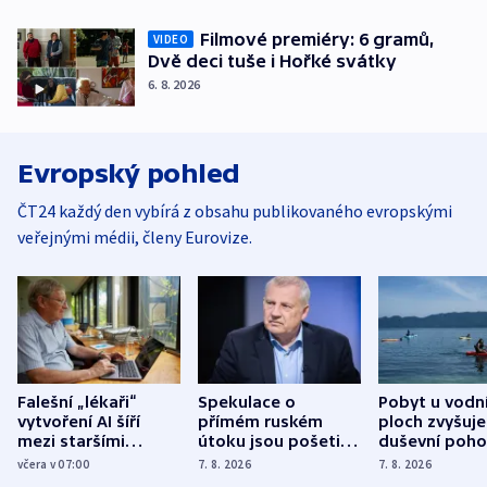
Filmové premiéry: 6 gramů,
VIDEO
Dvě deci tuše i Hořké svátky
6. 8. 2026
Evropský pohled
ČT24 každý den vybírá z obsahu publikovaného evropskými
veřejnými médii, členy Eurovize.
Falešní „lékaři“
Spekulace o
Pobyt u vodn
vytvoření AI šíří
přímém ruském
ploch zvyšuje
mezi staršími
útoku jsou pošetilé,
duševní poho
Poláky nebezpečné
míní estonský
ukázala
včera v 07:00
7. 8. 2026
7. 8. 2026
zdravotní rady
bezpečnostní
mezinárodní 