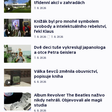
třídenní akcí v zahradách
7. 8. 2026
Knížák byl pro mnohé symbolem
svobody a intelektuálního rebelství,
řekl Klaus
7. 8. 2026
7. 8. 2026
Dvě deci tuše vykreslují japanologa
a otce Petra Geislera
7. 8. 2026
Válka ševců změnila obuvnictví,
popisuje kniha
6. 8. 2026
Album Revolver The Beatles naživo
nikdy nehráli. Objevovali ale magii
studia
6. 8. 2026