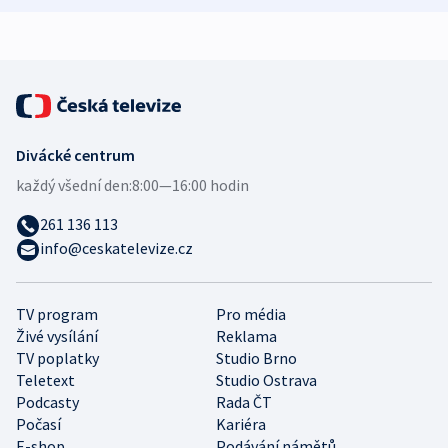
expert
Divácké centrum
každý všední den:
8:00—16:00 hodin
261 136 113
info@ceskatelevize.cz
TV program
Pro média
Živé vysílání
Reklama
TV poplatky
Studio Brno
Teletext
Studio Ostrava
Podcasty
Rada ČT
Počasí
Kariéra
E-shop
Podávání námětů