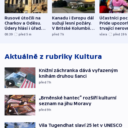
Rusové útočili na
Kanadu i Evropu dál
Účastníci po
Charkov a Oděsu.
sužují lesní požáry.
Pride upozorň
Údery hlásí i úřady v
V Britské Kolumbii
trvající nerov
Bělgorodu
evakuovali tisíce lidí
společensko
08:39
před 5
m
před 7
h
včera
před 19
h
atmosféru
Aktuálně z rubriky
Kultura
Knižní záchranka dává vyřazeným
knihám druhou šanci
před 7
h
„Brněnské hantec“ rozšíří kulturní
seznam na jihu Moravy
před 9
h
Vila Tugendhat slaví 25 let v UNESCO