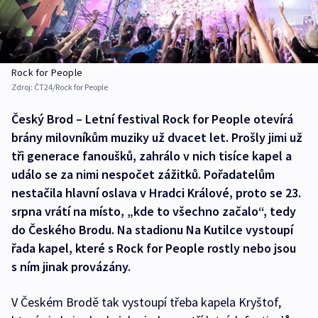
Rock for People
Zdroj:
ČT24/Rock for People
Český Brod – Letní festival Rock for People otevírá
brány milovníkům muziky už dvacet let. Prošly jimi už
tři generace fanoušků, zahrálo v nich tisíce kapel a
událo se za nimi nespočet zážitků. Pořadatelům
nestačila hlavní oslava v Hradci Králové, proto se 23.
srpna vrátí na místo, „kde to všechno začalo“, tedy
do Českého Brodu. Na stadionu Na Kutilce vystoupí
řada kapel, které s Rock for People rostly nebo jsou
s ním jinak provázány.
V Českém Brodě tak vystoupí třeba kapela Kryštof,