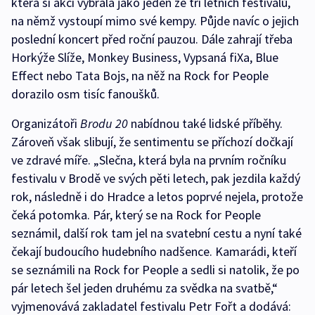
která si akci vybrala jako jeden ze tří letních festivalů,
na němž vystoupí mimo své kempy. Půjde navíc o jejich
poslední koncert před roční pauzou. Dále zahrají třeba
Horkýže Slíže, Monkey Business, Vypsaná fiXa, Blue
Effect nebo Tata Bojs, na něž na Rock for People
dorazilo osm tisíc fanoušků.
Organizátoři
Brodu 20
nabídnou také lidské příběhy.
Zároveň však slibují, že sentimentu se příchozí dočkají
ve zdravé míře. „Slečna, která byla na prvním ročníku
festivalu v Brodě ve svých pěti letech, pak jezdila každý
rok, následně i do Hradce a letos poprvé nejela, protože
čeká potomka. Pár, který se na Rock for People
seznámil, další rok tam jel na svatební cestu a nyní také
čekají budoucího hudebního nadšence. Kamarádi, kteří
se seznámili na Rock for People a sedli si natolik, že po
pár letech šel jeden druhému za svědka na svatbě,“
vyjmenovává zakladatel festivalu Petr Fořt a dodává: