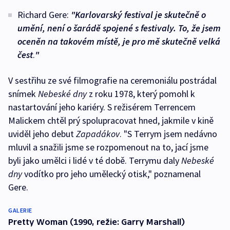
Richard Gere:
"
Karlovarský festival je skutečně o
umění, není o šarádě spojené s festivaly. To, že jsem
oceněn na takovém místě, je pro mě skutečně velká
čest
.
"
V sestřihu ze své filmografie na ceremoniálu postrádal
snímek
Nebeské dny
z roku 1978, který pomohl k
nastartování jeho kariéry. S režisérem Terrencem
Malickem chtěl prý spolupracovat hned, jakmile v kině
uviděl jeho debut
Zapadákov
. "S Terrym jsem nedávno
mluvil a snažili jsme se rozpomenout na to, jací jsme
byli jako umělci i lidé v té době. Terrymu daly
Nebeské
dny
vodítko pro jeho umělecký otisk," poznamenal
Gere.
GALERIE
Pretty Woman (1990, režie: Garry Marshall)