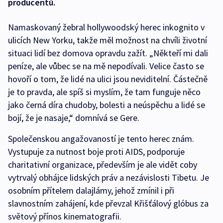
producentů.
Namaskovaný žebral hollywoodský herec inkognito v
ulicích New Yorku, takže měl možnost na chvíli životní
situaci lidí bez domova opravdu zažít. „Někteří mi dali
peníze, ale vůbec se na mě nepodívali. Velice často se
hovoří o tom, že lidé na ulici jsou neviditelní. Částečně
je to pravda, ale spíš si myslím, že tam funguje něco
jako černá díra chudoby, bolesti a neúspěchu a lidé se
bojí, že je nasaje,“ domnívá se Gere.
Společenskou angažovaností je tento herec znám.
Vystupuje za nutnost boje proti AIDS, podporuje
charitativní organizace, především je ale vidět coby
vytrvalý obhájce lidských práv a nezávislosti Tibetu. Je
osobním přítelem dalajlámy, jehož zmínil i při
slavnostním zahájení, kde převzal Křišťálový glóbus za
světový přínos kinematografii.