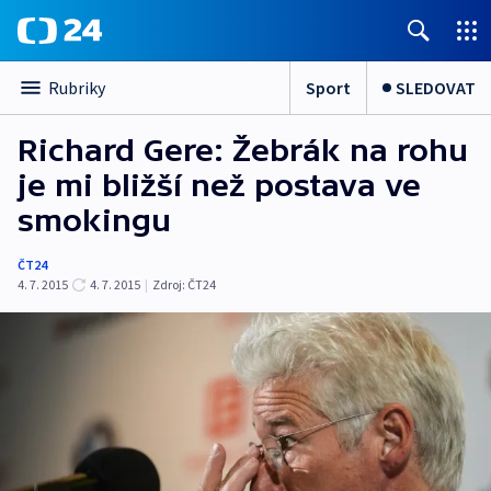
Sport
SLEDOVAT
Rubriky
Richard Gere: Žebrák na rohu
je mi bližší než postava ve
smokingu
ČT24
4. 7. 2015
4. 7. 2015
|
Zdroj:
ČT24