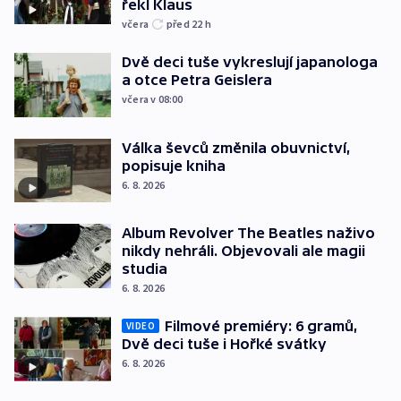
řekl Klaus
včera
před 22
h
Dvě deci tuše vykreslují japanologa
a otce Petra Geislera
včera v 08:00
Válka ševců změnila obuvnictví,
popisuje kniha
6. 8. 2026
Album Revolver The Beatles naživo
nikdy nehráli. Objevovali ale magii
studia
6. 8. 2026
Filmové premiéry: 6 gramů,
VIDEO
Dvě deci tuše i Hořké svátky
6. 8. 2026