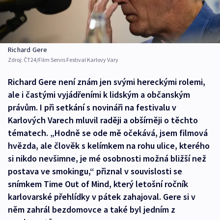
Richard Gere
Zdroj:
ČT24/Film Servis Festival Karlovy Vary
Richard Gere není znám jen svými hereckými rolemi,
ale i častými vyjádřeními k lidským a občanským
právům. I při setkání s novináři na festivalu v
Karlových Varech mluvil raději a obšírněji o těchto
tématech. „Hodně se ode mě očekává, jsem filmová
hvězda, ale člověk s kelímkem na rohu ulice, kterého
si nikdo nevšimne, je mé osobnosti možná bližší než
postava ve smokingu,“ přiznal v souvislosti se
snímkem Time Out of Mind, který letošní ročník
karlovarské přehlídky v pátek zahajoval. Gere si v
něm zahrál bezdomovce a také byl jedním z