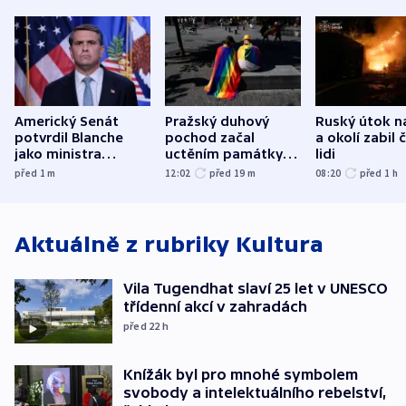
Americký Senát
Pražský duhový
Ruský útok n
potvrdil Blanche
pochod začal
a okolí zabil č
jako ministra
uctěním památky
lidi
spravedlnosti
obětí berlínského
před 1
m
12:02
před 19
m
08:20
před 1
h
útoku
Aktuálně z rubriky
Kultura
Vila Tugendhat slaví 25 let v UNESCO
třídenní akcí v zahradách
před 22
h
Knížák byl pro mnohé symbolem
svobody a intelektuálního rebelství,