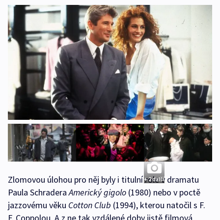
Zlomovou úlohou pro něj byly i titulní role v dramatu
+ 2 další
Paula Schradera
Americký gigolo
(1980) nebo v poctě
jazzovému věku
Cotton Club
(1994), kterou natočil s F.
F. Coppolou. A z ne tak vzdálené doby jistě filmová