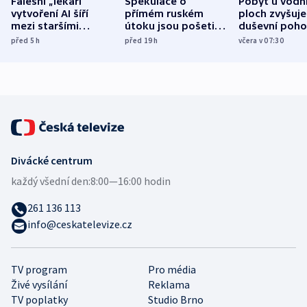
Falešní „lékaři“
Spekulace o
Pobyt u vodn
vytvoření AI šíří
přímém ruském
ploch zvyšuje
mezi staršími
útoku jsou pošetilé,
duševní poho
Poláky nebezpečné
míní estonský
ukázala
před 5
h
před 19
h
včera v 07:30
zdravotní rady
bezpečnostní
mezinárodní 
expert
Divácké centrum
každý všední den:
8:00—16:00 hodin
261 136 113
info@ceskatelevize.cz
TV program
Pro média
Živé vysílání
Reklama
TV poplatky
Studio Brno