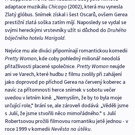
adaptace muzikálu
Chicago
(2002), která mu vynesla
Zlatý glóbus. Snímek získal i šest Oscarů, ovšem Gerea
prestižní zlatá soška zatím míjí. Naposledy se vydal se
svými hereckými vrstevníky užít si důchod do
Druhého
báječného hotelu Marigold
.
Nejvíce mu ale diváci připomínají romantickou komedii
Pretty Woman
, kde coby pohledný milionář neodolá
přitažlivosti placené společnice.
Pretty Woman
neujde
ani ve Varech, které hudbu z filmu zvolily při zahájení
jako doprovod po příchod Gerea na červený koberec a
navíc za přítomnosti herce snímek v sobotu večer
uvedou v letním kině. „Nemyslím, že by to byla moje
určující role,“ brání se, ale zároveň dodává: „Věděli jsme
s Julií, že jsme stvořili něco mimořádného.“ s Julií
Robertsovou prožili filmovou romantiku jetě jednou - v
roce 1999 v komedii
Nevěsta na útěku
.