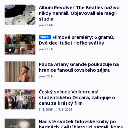
Album Revolver The Beatles naživo
nikdy nehráli. Objevovali ale magii
studia
před 14
h
Filmové premiéry: 6 gramů,
VIDEO
Dvě deci tuše i Hořké svátky
před 18
h
Pauza Ariany Grande poukazuje na
hranice fanouškovského zájmu
před 20
h
Český snímek Volklore má
studentského Oscara, zabojuje o
cenu za krátký film
5. 8. 2026
5. 8. 2026
Nacisté sváželi židovské knihy po
bednách. Čeští historici pátrali, komu