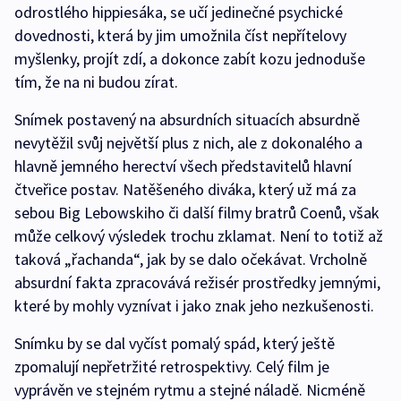
odrostlého hippiesáka, se učí jedinečné psychické
dovednosti, která by jim umožnila číst nepřítelovy
myšlenky, projít zdí, a dokonce zabít kozu jednoduše
tím, že na ni budou zírat.
Snímek postavený na absurdních situacích absurdně
nevytěžil svůj největší plus z nich, ale z dokonalého a
hlavně jemného herectví všech představitelů hlavní
čtveřice postav. Natěšeného diváka, který už má za
sebou Big Lebowskiho či další filmy bratrů Coenů, však
může celkový výsledek trochu zklamat. Není to totiž až
taková „řachanda“, jak by se dalo očekávat. Vrcholně
absurdní fakta zpracovává režisér prostředky jemnými,
které by mohly vyznívat i jako znak jeho nezkušenosti.
Snímku by se dal vyčíst pomalý spád, který ještě
zpomalují nepřetržité retrospektivy. Celý film je
vyprávěn ve stejném rytmu a stejné náladě. Nicméně