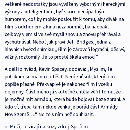
veškeré nedostatky jsou vyváženy výbornými hereckými
výkony a inteligentním, byť skoro nenápadným
humorem, což by mohlo posloužit k tomu, aby divák na
film s odchodem z kina nezapomněl, ba naopak,
celkový vjem si ve své mysli znovu a znovu přehrával a
vychutnával. Neboť jak praví Jeff Bridges, jedna z
hlavních hvězd snímku: „Film je zároveň legrační, děsivý,
vážný, roztomilý. Je to prostě škála emocí.“
A další z hvězd, Kevin Spacey, dodává: „Myslím, že
publikum se má na co těšit. Není způsob, který film
popíše přesně. Překvapivě je nakonec film i vcelku
dojemný. Část mého já skutečně chtěla věřit tomu, že
je možné mít armádu, která bude bojovat beze zbraní. A
kdo ví, třeba tam někde venku je pořád část Armády
Nové země….“ Nelze s ním než souhlasit.
Muži, co zírají na kozy zdroj: Spi-film