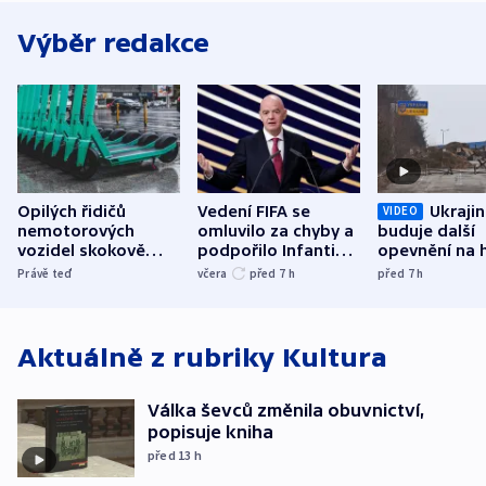
Výběr redakce
Opilých řidičů
Vedení FIFA se
Ukraji
VIDEO
nemotorových
omluvilo za chyby a
buduje další
vozidel skokově
podpořilo Infantina.
opevnění na h
přibylo, nejvíc ve
UEFA trvá na
s Běloruskem
Právě teď
včera
před 7
h
před 7
h
středních Čechách
bojkotu
Aktuálně z rubriky
Kultura
Válka ševců změnila obuvnictví,
popisuje kniha
před 13
h