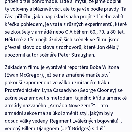
příběh držel pohromadě. Lidé si myslí, že jsme doplnili
ty voloviny a bláznivé věci, ale to je vše podle pravdy. Ta
část příběhu, jako například snaha projít zdí nebo zabít
křečka pohledem, je vzata z různých experimentů, které
se zkoušely v armádě nebo CIA během 60., 70. a 80. let.
Některé z těch nejbláznivějších scének ve filmu jsme
převzali slovo od slova z rozhovorů, které Jon dělal,“
upozornil autor scénáře Peter Straughan.
Základem filmu je vyprávění reportéra Boba Wiltona
(Ewan McGregor), jež se na zmařené manželství
pokouší zapomenout ve válkou zmítaném Iráku.
Prostřednictvím Lyna Cassadyho (George Clooney) se
začne seznamovat s metodami tajného křídla americké
armády nazvaného „Armáda Nové země“. Tato
armádní sekce má za úkol změnit styl, jakým byly
dosud války vedeny. Regiment „válečných bojovníků“,
vedený Billem Djangoem (Jeff Bridges) s duší