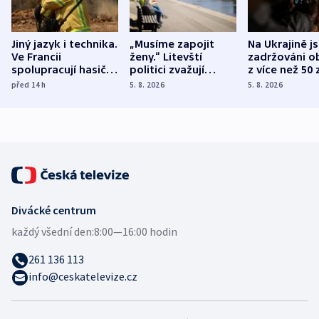
Jiný jazyk i technika.
„Musíme zapojit
Na Ukrajině j
Ve Francii
ženy.“ Litevští
zadržováni o
spolupracují hasiči z
politici zvažují
z více než 50 
různých zemí
dohodu o
Bojovali na s
před 14
h
5. 8. 2026
5. 8. 2026
demografii
Ruska
Divácké centrum
každý všední den:
8:00—16:00 hodin
261 136 113
info@ceskatelevize.cz