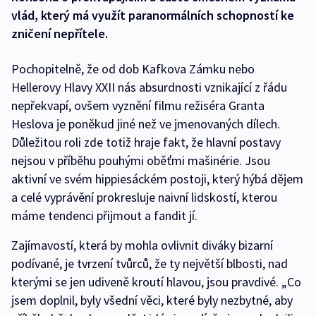
vlád, který má využít paranormálních schopností ke
zničení nepřítele.
Pochopitelně, že od dob Kafkova Zámku nebo
Hellerovy Hlavy XXII nás absurdnosti vznikající z řádu
nepřekvapí, ovšem vyznění filmu režiséra Granta
Heslova je poněkud jiné než ve jmenovaných dílech.
Důležitou roli zde totiž hraje fakt, že hlavní postavy
nejsou v příběhu pouhými oběťmi mašinérie. Jsou
aktivní ve svém hippiesáckém postoji, který hýbá dějem
a celé vyprávění prokresluje naivní lidskostí, kterou
máme tendenci přijmout a fandit jí.
Zajímavostí, která by mohla ovlivnit diváky bizarní
podívané, je tvrzení tvůrců, že ty největší blbosti, nad
kterými se jen udiveně kroutí hlavou, jsou pravdivé. „Co
jsem doplnil, byly všední věci, které byly nezbytné, aby