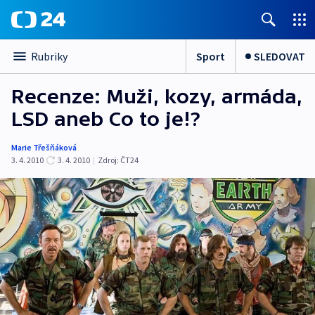
Sport
SLEDOVAT
Rubriky
Recenze: Muži, kozy, armáda,
LSD aneb Co to je!?
Marie Třešňáková
3. 4. 2010
3. 4. 2010
|
Zdroj:
ČT24