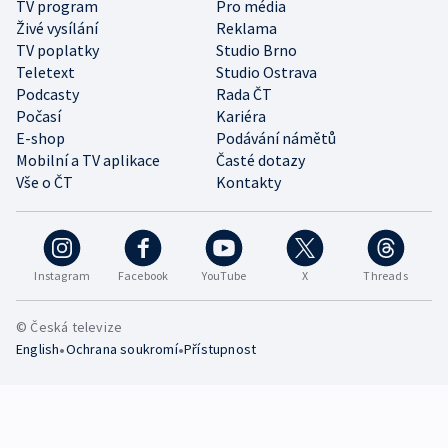
TV program
Pro média
Živé vysílání
Reklama
TV poplatky
Studio Brno
Teletext
Studio Ostrava
Podcasty
Rada ČT
Počasí
Kariéra
E-shop
Podávání námětů
Mobilní a TV aplikace
Časté dotazy
Vše o ČT
Kontakty
Instagram
Facebook
YouTube
X
Threads
© Česká televize
•
•
English
Ochrana soukromí
Přístupnost