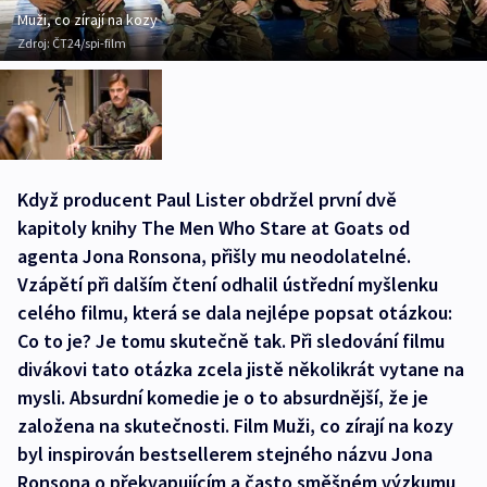
Muži, co zírají na kozy
Zdroj:
ČT24/spi-film
Když producent Paul Lister obdržel první dvě
kapitoly knihy The Men Who Stare at Goats od
agenta Jona Ronsona, přišly mu neodolatelné.
Vzápětí při dalším čtení odhalil ústřední myšlenku
celého filmu, která se dala nejlépe popsat otázkou:
Co to je? Je tomu skutečně tak. Při sledování filmu
divákovi tato otázka zcela jistě několikrát vytane na
mysli. Absurdní komedie je o to absurdnější, že je
založena na skutečnosti. Film Muži, co zírají na kozy
byl inspirován bestsellerem stejného názvu Jona
Ronsona o překvapujícím a často směšném výzkumu