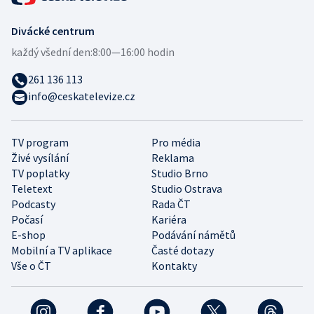
Divácké centrum
každý všední den:
8:00—16:00 hodin
261 136 113
info@ceskatelevize.cz
TV program
Pro média
Živé vysílání
Reklama
TV poplatky
Studio Brno
Teletext
Studio Ostrava
Podcasty
Rada ČT
Počasí
Kariéra
E-shop
Podávání námětů
Mobilní a TV aplikace
Časté dotazy
Vše o ČT
Kontakty