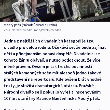
Modrý pták (Národní divadlo Praha)
Zdroj:
Národní divadlo Praha/Pavel Nesvadba
Jedna z nejtěžších divadelních kategorií je tzv.
divadlo pro celou rodinu. Očekává se, že bude zajímat
děti a přinejmenším pobaví dospělé. Divadelníci se
tohoto žánru obávají, a nutno podotknout, že více
méně právem. Ovšem je tak trochu povinností
stálých kamenných scén mít alespoň jedno takové
představení na repertoáru. Kde ovšem brát vhodné
texty, je složitá dramaturgická otázka. Pražské
Národní divadlo se ji pokusilo vyřešit inscenováním
107 let staré hry Maurice Maeterlincka Modrý pták.