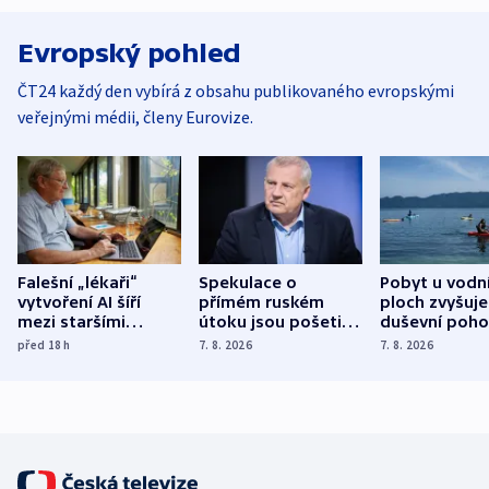
Evropský pohled
ČT24 každý den vybírá z obsahu publikovaného evropskými
veřejnými médii, členy Eurovize.
Falešní „lékaři“
Spekulace o
Pobyt u vodn
vytvoření AI šíří
přímém ruském
ploch zvyšuje
mezi staršími
útoku jsou pošetilé,
duševní poho
Poláky nebezpečné
míní estonský
ukázala
před 18
h
7. 8. 2026
7. 8. 2026
zdravotní rady
bezpečnostní
mezinárodní 
expert