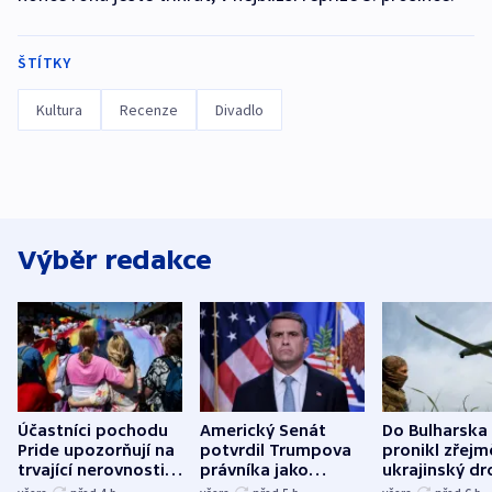
ŠTÍTKY
Kultura
Recenze
Divadlo
Výběr redakce
Účastníci pochodu
Americký Senát
Do Bulharska
Pride upozorňují na
potvrdil Trumpova
pronikl zřejm
trvající nerovnosti i
právníka jako
ukrajinský dr
společenskou
ministra
explodoval k