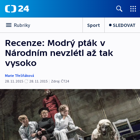
Sport
SLEDOVAT
Rubriky
Recenze: Modrý pták v
Národním nevzlétl až tak
vysoko
Marie Třešňáková
28. 11. 2015
28. 11. 2015
|
Zdroj:
ČT24