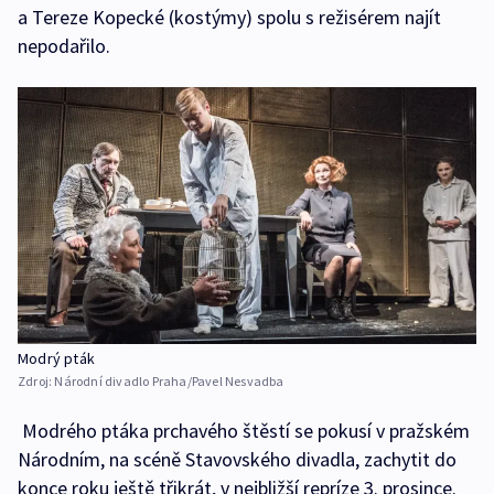
a Tereze Kopecké (kostýmy) spolu s režisérem najít
nepodařilo.
Modrý pták
Zdroj:
Národní divadlo Praha/Pavel Nesvadba
Modrého ptáka prchavého štěstí se pokusí v pražském
Národním, na scéně Stavovského divadla, zachytit do
konce roku ještě třikrát, v nejbližší repríze 3. prosince.