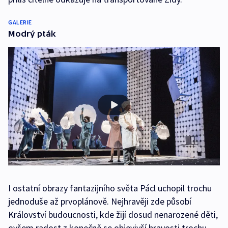
GALERIE
Modrý pták
I ostatní obrazy fantazijního světa Pácl uchopil trochu
jednoduše až prvoplánově. Nejhravěji zde působí
Království budoucnosti, kde žijí dosud nenarozené děti,
ovšem radost z konečně se objevivší hravosti trochu