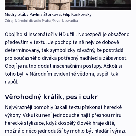
Modrý pták / Pavlína Štorková, Filip Kaňkovský
Zdroj:
Národní divadlo Praha/Pavel Nesvadba
Obojího si inscenátoři v ND užili. Nebezpečí je obsaženo
především v textu. Je pochopitelně nejvíce dobově
determinovaný, tak symbolicky závažný, že postrádá
pro současného diváka potřebný nadhled a zábavnost.
Obojí je nutno dodat inscenačními postupy. Ačkoli si
toho byli v Národním evidentně vědomi, uspěli tak
napůl.
Věrohodný králík, pes i cukr
Nejvýrazněji pomohly úskalí textu překonat herecké
výkony. Vskutku není jednoduché najít přesnou míru
herecké stylizace, když dospělý člověk hraje dítě,
možná o něco jednodušší by mohlo být hledání výrazu