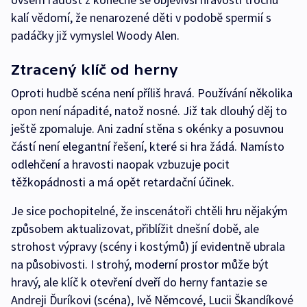
kalí vědomí, že nenarozené děti v podobě spermií s
padáčky již vymyslel Woody Alen.
Ztracený klíč od herny
Oproti hudbě scéna není příliš hravá. Používání několika
opon není nápadité, natož nosné. Již tak dlouhý děj to
ještě zpomaluje. Ani zadní stěna s okénky a posuvnou
částí není elegantní řešení, které si hra žádá. Namísto
odlehčení a hravosti naopak vzbuzuje pocit
těžkopádnosti a má opět retardační účinek.
Je sice pochopitelné, že inscenátoři chtěli hru nějakým
způsobem aktualizovat, přiblížit dnešní době, ale
strohost výpravy (scény i kostýmů) jí evidentně ubrala
na působivosti. I strohý, moderní prostor může být
hravý, ale klíč k otevření dveří do herny fantazie se
Andreji Ďuríkovi (scéna), Ivě Němcové, Lucii Škandíkové