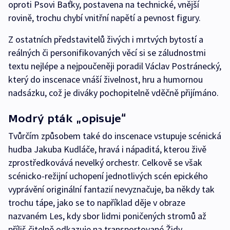
oproti Psovi Baťky, postavena na technické, vnější
rovině, trochu chybí vnitřní napětí a pevnost figury.
Z ostatních představitelů živých i mrtvých bytostí a
reálných či personifikovaných věcí si se záludnostmi
textu nejlépe a nejpoučeněji poradil Václav Postránecký,
který do inscenace vnáší živelnost, hru a humornou
nadsázku, což je diváky pochopitelně vděčně přijímáno.
Modrý pták „opisuje“
Tvůrčím způsobem také do inscenace vstupuje scénická
hudba Jakuba Kudláče, hravá i nápaditá, kterou živě
zprostředkovává nevelký orchestr. Celkově se však
scénicko-režijní uchopení jednotlivých scén epického
vyprávění originální fantazií nevyznačuje, ba někdy tak
trochu tápe, jako se to například děje v obraze
nazvaném Les, kdy sbor lidmi poničených stromů až
příliš čitelně odkazuje na transportované Židy.