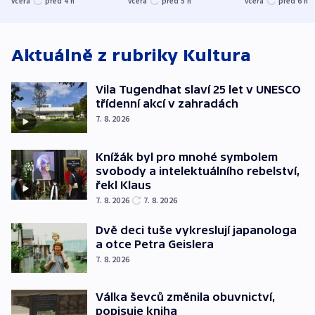
včera
před 4
h
včera
před 5
h
včera
před 6
h
atmosféru
spravedlnosti
od plynovod
Aktuálně z rubriky
Kultura
Vila Tugendhat slaví 25 let v UNESCO
třídenní akcí v zahradách
7. 8. 2026
Knížák byl pro mnohé symbolem
svobody a intelektuálního rebelství,
řekl Klaus
7. 8. 2026
7. 8. 2026
Dvě deci tuše vykreslují japanologa
a otce Petra Geislera
7. 8. 2026
Válka ševců změnila obuvnictví,
popisuje kniha