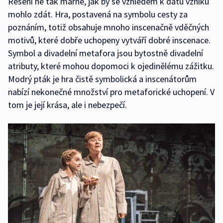
Řešení ne tak marné, jak by se vzhledem k datu vzniku
mohlo zdát. Hra, postavená na symbolu cesty za
poznáním, totiž obsahuje mnoho inscenačně vděčných
motivů, které dobře uchopeny vytváří dobré inscenace.
Symbol a divadelní metafora jsou bytostně divadelní
atributy, které mohou dopomoci k ojedinělému zážitku.
Modrý pták je hra čistě symbolická a inscenátorům
nabízí nekonečné množství pro metaforické uchopení. V
tom je její krása, ale i nebezpečí.