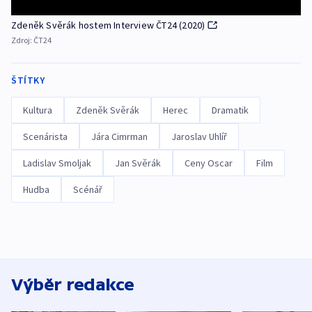
Zdeněk Svěrák hostem Interview ČT24 (2020)
Zdroj:
ČT24
ŠTÍTKY
Kultura
Zdeněk Svěrák
Herec
Dramatik
Scenárista
Jára Cimrman
Jaroslav Uhlíř
Ladislav Smoljak
Jan Svěrák
Ceny Oscar
Film
Hudba
Scénář
Výběr redakce