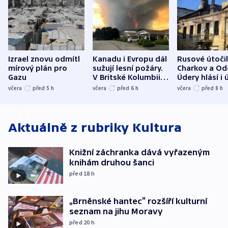
Izrael znovu odmítl
Kanadu i Evropu dál
Rusové útočil
mírový plán pro
sužují lesní požáry.
Charkov a Od
Gazu
V Britské Kolumbii
Údery hlásí i 
evakuovali tisíce lidí
Bělgorodu
včera
před 5
h
včera
před 6
h
včera
před 8
h
Aktuálně z rubriky
Kultura
Knižní záchranka dává vyřazeným
knihám druhou šanci
před 18
h
„Brněnské hantec“ rozšíří kulturní
seznam na jihu Moravy
před 20
h