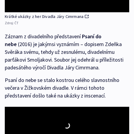
Krátké ukázky z her Divadla Járy Cimrmana
Zdroj:
ČT
Záznam z divadelního představení
Psaní do
nebe
(2016) je jakýmsi vyznámím – dopisem Zdeňka
Svěráka svému, tehdy už zesnulému, divadelnímu
parťákovi Smoljakovi. Soubor jej odehrál u příležitosti
padesátého výročí Divadla Járy Cimrmana.
Psaní do nebe se stalo kostrou celého slavnostního
večera v Žižkovském divadle. V rámci tohoto
představení došlo také na ukázky z inscenací.