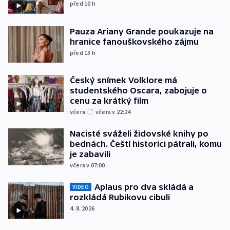
před 10
h
Pauza Ariany Grande poukazuje na
hranice fanouškovského zájmu
před 13
h
Český snímek Volklore má
studentského Oscara, zabojuje o
cenu za krátký film
včera
včera v 22:24
Nacisté sváželi židovské knihy po
bednách. Čeští historici pátrali, komu
je zabavili
včera v 07:00
Aplaus pro dva skládá a
VIDEO
rozkládá Rubikovu cibuli
4. 8. 2026