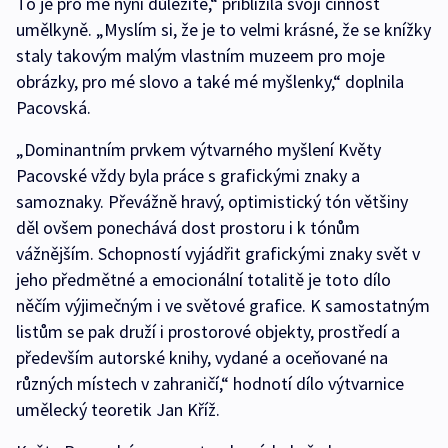
To je pro mě nyní důležité,“ přiblížila svoji činnost
umělkyně. „Myslím si, že je to velmi krásné, že se knížky
staly takovým malým vlastním muzeem pro moje
obrázky, pro mé slovo a také mé myšlenky,“ doplnila
Pacovská.
„Dominantním prvkem výtvarného myšlení Květy
Pacovské vždy byla práce s grafickými znaky a
samoznaky. Převážně hravý, optimistický tón většiny
děl ovšem ponechává dost prostoru i k tónům
vážnějším. Schopností vyjádřit grafickými znaky svět v
jeho předmětné a emocionální totalitě je toto dílo
něčím výjimečným i ve světové grafice. K samostatným
listům se pak druží i prostorové objekty, prostředí a
především autorské knihy, vydané a oceňované na
různých místech v zahraničí,“ hodnotí dílo výtvarnice
umělecký teoretik Jan Kříž.