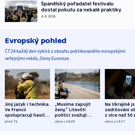
Španělský pořadatel festivalu
dostal pokutu za nekalé praktiky
4. 8. 2026
Evropský pohled
ČT24 každý den vybírá z obsahu publikovaného evropskými
veřejnými médii, členy Eurovize.
Jiný jazyk i technika.
„Musíme zapojit
Na Ukrajině j
Ve Francii
ženy.“ Litevští
zadržováni o
spolupracují hasiči z
politici zvažují
z více než 50 
různých zemí
dohodu o
Bojovali na s
před 7
h
včera v 16:00
včera v 14:37
demografii
Ruska