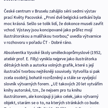
České centrum v Bruselu zahájilo sérii sedmi výstav
prací Květy Pacovské. „První dvě belgická setkání byla
moc krásná. Sešlo se tolik lidí, že dokonce museli zavřít
vchod. Výstavy jsou koncipované jako průřez mojí
ilustrátorskou a malířskou tvorbou,“ uvedla výtvarnice
v rozhovoru v pořadu ČT - Dobré ráno.
Absolventka Vysoké školy uměleckoprůmyslové (1952,
ateliér prof. E. Filly) vynikla nejprve jako ilustrátorka
dětských knih a autorka volných grafik, které s její
ilustrační tvorbou nejtěsněji souvisely. Vytvořila si pak
zcela osobitý, bohatě rozrůzněný a stále se vyvíjející
slovník výtvarných forem. „Už takových 20 let vytvářím
knihy autorské, tzn., že nejsem pro tu knihu
ilustrátorem, ale koncipuji ji jako celek, jako výtvarný
objekt, starám se o to, na kterých stránkách co bude.