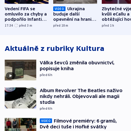
Vedení FIFA se
Ukrajina
Zbytečné výj
VIDEO
omluvilo za chyby a
buduje další
kvůli eCallu a
podpořilo Infantina.
opevnění na hranici
obtěžující ho
UEFA trvá na
s Běloruskem
zdržují záchr
17:34
před 3
m
před 18
m
před 1
h
bojkotu
Aktuálně z rubriky
Kultura
Válka ševců změnila obuvnictví,
popisuje kniha
před 6
h
Album Revolver The Beatles naživo
nikdy nehráli. Objevovali ale magii
studia
před 6
h
Filmové premiéry: 6 gramů,
VIDEO
Dvě deci tuše i Hořké svátky