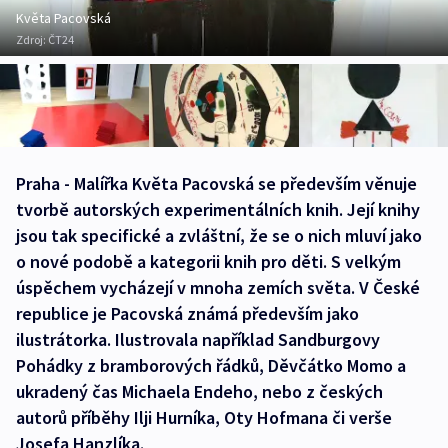
Květa Pacovská
Zdroj:
ČT24
Praha - Malířka Květa Pacovská se především věnuje
tvorbě autorských experimentálních knih. Její knihy
jsou tak specifické a zvláštní, že se o nich mluví jako
o nové podobě a kategorii knih pro děti. S velkým
úspěchem vycházejí v mnoha zemích světa. V České
republice je Pacovská známá především jako
ilustrátorka. Ilustrovala například Sandburgovy
Pohádky z bramborových řádků, Děvčátko Momo a
ukradený čas Michaela Endeho, nebo z českých
autorů příběhy Ilji Hurníka, Oty Hofmana či verše
Josefa Hanzlíka.