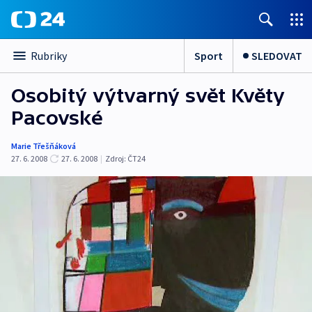
Sport
SLEDOVAT
Rubriky
Osobitý výtvarný svět Květy
Pacovské
Marie Třešňáková
27. 6. 2008
27. 6. 2008
|
Zdroj:
ČT24