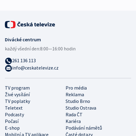
Divácké centrum
každý všední den:
8:00—16:00 hodin
261 136 113
info@ceskatelevize.cz
TV program
Pro média
Živé vysílání
Reklama
TV poplatky
Studio Brno
Teletext
Studio Ostrava
Podcasty
Rada ČT
Počasí
Kariéra
E-shop
Podávání námětů
Mobilní a TV aplikace
Časté dotazy