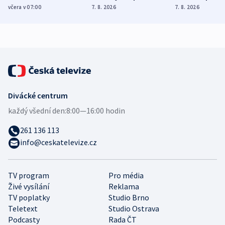
Poláky nebezpečné
míní estonský
ukázala
včera v 07:00
7. 8. 2026
7. 8. 2026
zdravotní rady
bezpečnostní
mezinárodní 
expert
Divácké centrum
každý všední den:
8:00—16:00 hodin
261 136 113
info@ceskatelevize.cz
TV program
Pro média
Živé vysílání
Reklama
TV poplatky
Studio Brno
Teletext
Studio Ostrava
Podcasty
Rada ČT