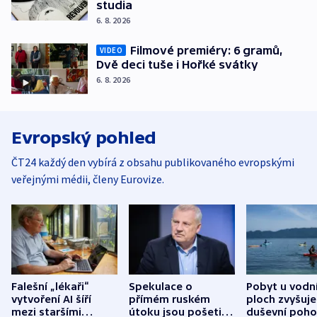
studia
6. 8. 2026
Filmové premiéry: 6 gramů,
VIDEO
Dvě deci tuše i Hořké svátky
6. 8. 2026
Evropský pohled
ČT24 každý den vybírá z obsahu publikovaného evropskými
veřejnými médii, členy Eurovize.
Falešní „lékaři“
Spekulace o
Pobyt u vodn
vytvoření AI šíří
přímém ruském
ploch zvyšuje
mezi staršími
útoku jsou pošetilé,
duševní poho