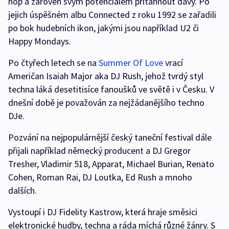
hop a zároveň svým potenciálem přitáhnout davy. Po
jejich úspěšném albu Connected z roku 1992 se zařadili
po bok hudebních ikon, jakými jsou například U2 či
Happy Mondays.
Po čtyřech letech se na
Summer Of Love
vrací
Američan Isaiah Major aka DJ Rush, jehož tvrdý styl
techna láká desetitisíce fanoušků ve světě i v Česku. V
dnešní době je považován za nejžádanějšího techno
DJe.
Pozvání na nejpopulárnější český taneční festival dále
přijali například německý producent a DJ Gregor
Tresher, Vladimir 518, Apparat, Michael Burian, Renato
Cohen, Roman Rai, DJ Loutka, Ed Rush a mnoho
dalších.
Vystoupí i DJ Fidelity Kastrow, která hraje směsici
elektronické hudby, techna a ráda míchá různé žánry. S