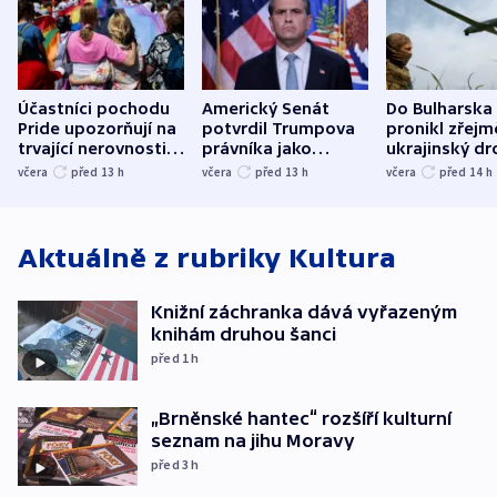
Účastníci pochodu
Americký Senát
Do Bulharska
Pride upozorňují na
potvrdil Trumpova
pronikl zřejm
trvající nerovnosti i
právníka jako
ukrajinský dr
společenskou
ministra
explodoval k
včera
před 13
h
včera
před 13
h
včera
před 14
h
atmosféru
spravedlnosti
od plynovod
Aktuálně z rubriky
Kultura
Knižní záchranka dává vyřazeným
knihám druhou šanci
před 1
h
„Brněnské hantec“ rozšíří kulturní
seznam na jihu Moravy
před 3
h