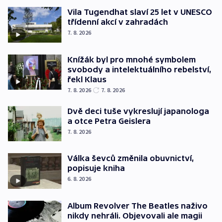
Vila Tugendhat slaví 25 let v UNESCO
třídenní akcí v zahradách
7. 8. 2026
Knížák byl pro mnohé symbolem
svobody a intelektuálního rebelství,
řekl Klaus
7. 8. 2026
7. 8. 2026
Dvě deci tuše vykreslují japanologa
a otce Petra Geislera
7. 8. 2026
Válka ševců změnila obuvnictví,
popisuje kniha
6. 8. 2026
Album Revolver The Beatles naživo
nikdy nehráli. Objevovali ale magii