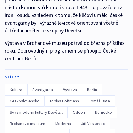
nástup komunistů k moci v roce 1948. To považuje za
ironii osudu vzhledem k tomu, že klíčoví umělci české
avantgardy byli výrazně levicově orientovaní včetně
ústřední umělecké skupiny Devětsil.
Výstava v Bröhanově muzeu potrvá do března příštího
roku. Doprovodným programem se připojilo České
centrum Berlín.
ŠTÍTKY
Kultura
Avantgarda
Výstava
Berlín
Československo
Tobias Hoffmann
Tomáš Baťa
Svaz moderní kultury Devětsil
Odeon
Německo
Bröhanovo muzeum
Moderna
Jiří Voskovec