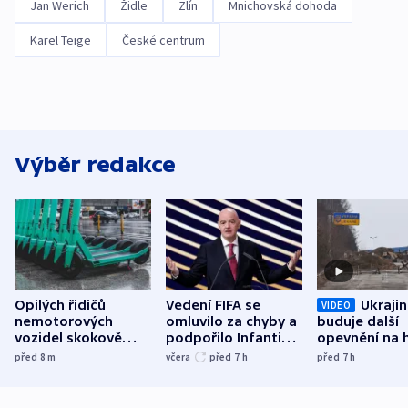
Jan Werich
Židle
Zlín
Mnichovská dohoda
Karel Teige
České centrum
Výběr redakce
Opilých řidičů
Vedení FIFA se
Ukraji
VIDEO
nemotorových
omluvilo za chyby a
buduje další
vozidel skokově
podpořilo Infantina.
opevnění na h
přibylo, nejvíc ve
UEFA trvá na
s Běloruskem
před 8
m
včera
před 7
h
před 7
h
středních Čechách
bojkotu