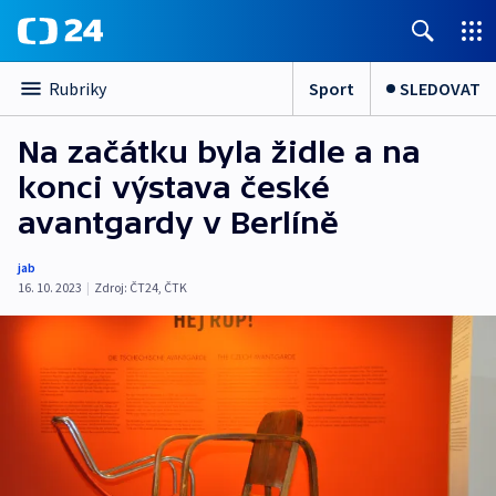
Sport
SLEDOVAT
Rubriky
Na začátku byla židle a na
konci výstava české
avantgardy v Berlíně
jab
16. 10. 2023
|
Zdroj:
ČT24
,
ČTK