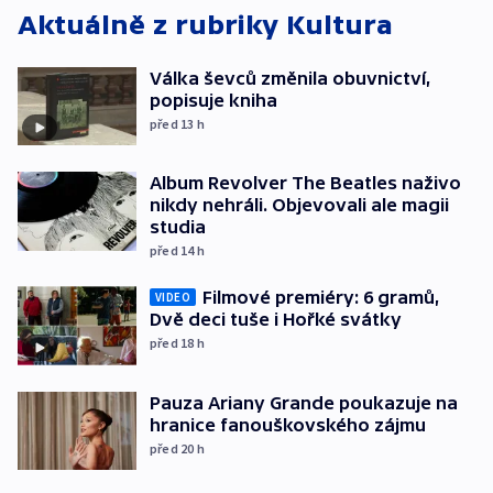
Aktuálně z rubriky
Kultura
Válka ševců změnila obuvnictví,
popisuje kniha
před 13
h
Album Revolver The Beatles naživo
nikdy nehráli. Objevovali ale magii
studia
před 14
h
Filmové premiéry: 6 gramů,
VIDEO
Dvě deci tuše i Hořké svátky
před 18
h
Pauza Ariany Grande poukazuje na
hranice fanouškovského zájmu
před 20
h