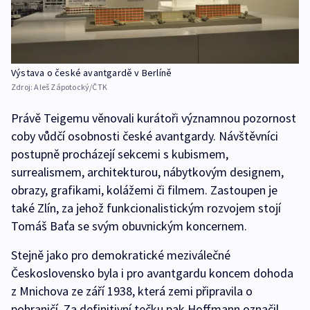
Výstava o české avantgardě v Berlíně
Zdroj:
Aleš Zápotocký/ČTK
Právě Teigemu věnovali kurátoři významnou pozornost
coby vůdčí osobnosti české avantgardy. Návštěvníci
postupně procházejí sekcemi s kubismem,
surrealismem, architekturou, nábytkovým designem,
obrazy, grafikami, kolážemi či filmem. Zastoupen je
také Zlín, za jehož funkcionalistickým rozvojem stojí
Tomáš Baťa se svým obuvnickým koncernem.
Stejně jako pro demokratické meziválečné
Československo byla i pro avantgardu koncem dohoda
z Mnichova ze září 1938, která zemi připravila o
pohraničí. Za definitivní tečku pak Hoffmann označil