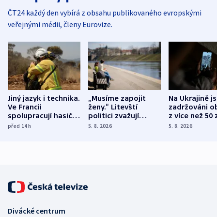
ČT24 každý den vybírá z obsahu publikovaného evropskými
veřejnými médii, členy Eurovize.
Jiný jazyk i technika.
„Musíme zapojit
Na Ukrajině j
Ve Francii
ženy.“ Litevští
zadržováni o
spolupracují hasiči z
politici zvažují
z více než 50 
různých zemí
dohodu o
Bojovali na s
před 14
h
5. 8. 2026
5. 8. 2026
demografii
Ruska
Divácké centrum