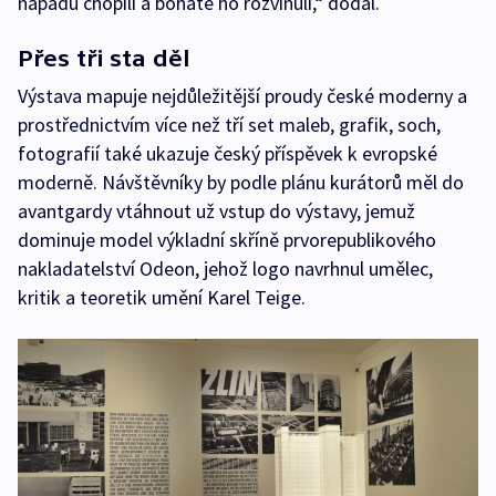
nápadu chopili a bohatě ho rozvinuli,“ dodal.
Přes tři sta děl
Výstava mapuje nejdůležitější proudy české moderny a
prostřednictvím více než tří set maleb, grafik, soch,
fotografií také ukazuje český příspěvek k evropské
moderně. Návštěvníky by podle plánu kurátorů měl do
avantgardy vtáhnout už vstup do výstavy, jemuž
dominuje model výkladní skříně prvorepublikového
nakladatelství Odeon, jehož logo navrhnul umělec,
kritik a teoretik umění Karel Teige.