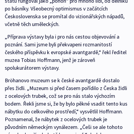
státu fungoval jako „pohon“ pro mnoho lidí, od dělníků
po básníky. Všeobecný optimismus v začátcích
Československa se promítal do vizionářských nápadů,
včetně těch uměleckých.
„Příprava výstavy byla i pro nás cestou objevování a
poznání. Sami jsme byli překvapeni rozmanitostí
českého příspěvku k evropské avantgardě,“ řekl ředitel
muzea Tobias Hoffmann, jenž je zároveň
spolukurátorem výstavy.
Bröhanovo muzeum se k české avantgardě dostalo
přes židli. „Muzeum si před časem pořídilo z Česka židli
z ocelových trubek, což se pro nás stalo výchozím
bodem. Řekli jsme si, že by bylo pěkné vsadit tento kus
nábytku do celkového prostředí,“ vysvětlil Hoffmann.
Poznamenal, že nábytek z ocelových trubek je
původním německým vynálezem. „Češi se ale tohoto