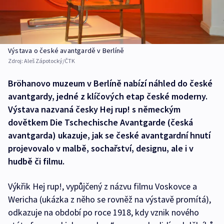
Výstava o české avantgardě v Berlíně
Zdroj:
Aleš Zápotocký/ČTK
Bröhanovo muzeum v Berlíně nabízí náhled do české
avantgardy, jedné z klíčových etap české moderny.
Výstava nazvaná česky Hej rup! s německým
dovětkem Die Tschechische Avantgarde (česká
avantgarda) ukazuje, jak se české avantgardní hnutí
projevovalo v malbě, sochařství, designu, ale i v
hudbě či filmu.
Výkřik Hej rup!, vypůjčený z názvu filmu Voskovce a
Wericha (ukázka z něho se rovněž na výstavě promítá),
odkazuje na období po roce 1918, kdy vznik nového