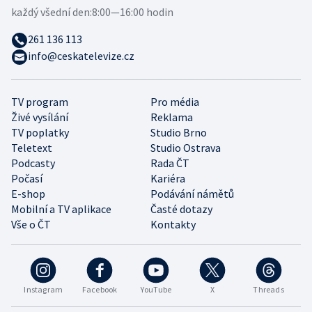
každý všední den:
8:00—16:00 hodin
261 136 113
info@ceskatelevize.cz
TV program
Pro média
Živé vysílání
Reklama
TV poplatky
Studio Brno
Teletext
Studio Ostrava
Podcasty
Rada ČT
Počasí
Kariéra
E-shop
Podávání námětů
Mobilní a TV aplikace
Časté dotazy
Vše o ČT
Kontakty
Instagram
Facebook
YouTube
X
Threads