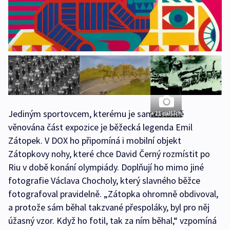
Jediným sportovcem, kterému je samostatně
+ 11 dalších
věnována část expozice je běžecká legenda Emil
Zátopek. V DOX ho připomíná i mobilní objekt
Zátopkovy nohy, které chce David Černý rozmístit po
Riu v době konání olympiády. Doplňují ho mimo jiné
fotografie Václava Chocholy, který slavného běžce
fotografoval pravidelně. „Zátopka ohromně obdivoval,
a protože sám běhal takzvané přespoláky, byl pro něj
úžasný vzor. Když ho fotil, tak za ním běhal,“ vzpomíná