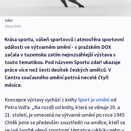
zdar
Zdroj:
DOX
Krása sportu, vášeň sportovců i atmosféra sportovní
události ve výtvarném umění - v pražském DOX
začala v tuzemsku zatím nejrozsáhlejší výstava s
touto tematikou. Pod názvem Sportu zdar! ukazuje
práce více než šesti desítek českých umělců. V
Centru současného umění potrvá necelé čtyři
měsíce.
Koncepce výstavy vychází z knihy
Sport je umění
od
Petra Volfa. „Na rozdíl od knihy, která se věnuje 20. a
21. století, je omezená na výtvarné umění po roce 1945.
Chtěli jsme se především soustředit na umělce, kteří se
ve své tvorbě věnují sportovní tématice cyklicky nebo v