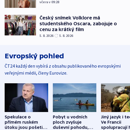
včera v 09:28
Český snímek Volklore má
studentského Oscara, zabojuje o
cenu za krátký film
5. 8. 2026
5. 8. 2026
Evropský pohled
ČT24 každý den vybírá z obsahu publikovaného evropskými
veřejnými médii, členy Eurovize.
Spekulace o
Pobyt u vodních
Jiný jazyk i t
přímém ruském
ploch zvyšuje
Ve Francii
útoku jsou pošetilé,
duševní pohodu,
spolupracují h