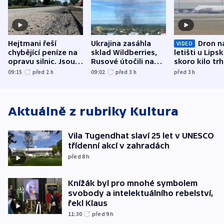
Hejtmani řeší
Ukrajina zasáhla
Dron n
VIDEO
chybějící peníze na
sklad Wildberries,
letišti u Lips
opravu silnic. Jsou
Rusové útočili na
skoro kilo trh
nenárokové, namítá
trh, hasiče či
indicie ukazuj
09:15
před 2
h
09:02
před 3
h
před 3
h
ministerstvo
stadion
Rusko
Aktuálně z rubriky
Kultura
Vila Tugendhat slaví 25 let v UNESCO
třídenní akcí v zahradách
před 8
h
Knížák byl pro mnohé symbolem
svobody a intelektuálního rebelství,
řekl Klaus
11:30
před 9
h