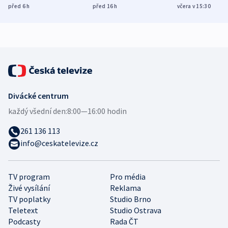
míní estonský
ukázala
různých zemí
před 6
h
před 16
h
včera v 15:30
bezpečnostní
mezinárodní studie
expert
Divácké centrum
každý všední den:
8:00—16:00 hodin
261 136 113
info@ceskatelevize.cz
TV program
Pro média
Živé vysílání
Reklama
TV poplatky
Studio Brno
Teletext
Studio Ostrava
Podcasty
Rada ČT