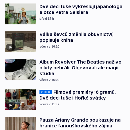
Dvě deci tuše vykreslují japanologa
a otce Petra Geislera
před 15
h
Válka ševců změnila obuvnictví,
popisuje kniha
včera v 16:10
Album Revolver The Beatles naživo
nikdy nehráli. Objevovali ale magii
studia
včera v 16:00
Filmové premiéry: 6 gramů,
VIDEO
Dvě deci tuše i Hořké svátky
včera v 11:52
Pauza Ariany Grande poukazuje na
hranice fanouškovského zájmu