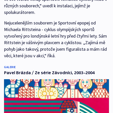
různých souborech,“ uvedl k instalaci, jejímž je
spolukurátorem.
Nejucelenějším souborem je Sportovní epopej od
Michaela Rittsteina - cyklus olympijských sportů
vytvořený pro londýnské letní hry před čtyřmi lety. Sám
Rittstein je vášnivým plavcem a cyklistou. „Zajímá mě
pohyb jako takový, protože jsem figuralista a mám rád
věci, které jsou v akci,“ říká.
GALERIE
Pavel Brázda / Ze série Závodníci, 2003–2004