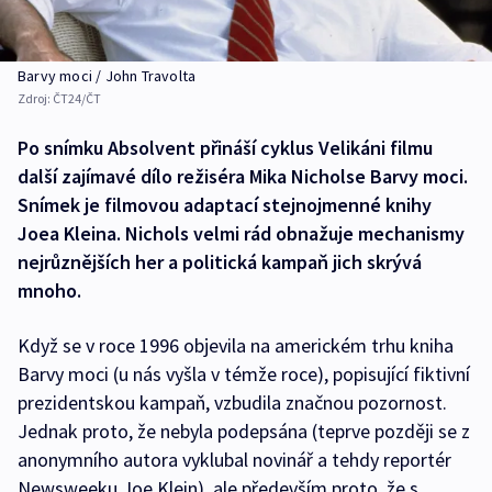
Barvy moci / John Travolta
Zdroj:
ČT24/ČT
Po snímku Absolvent přináší cyklus Velikáni filmu
další zajímavé dílo režiséra Mika Nicholse Barvy moci.
Snímek je filmovou adaptací stejnojmenné knihy
Joea Kleina. Nichols velmi rád obnažuje mechanismy
nejrůznějších her a politická kampaň jich skrývá
mnoho.
Když se v roce 1996 objevila na americkém trhu kniha
Barvy moci (u nás vyšla v témže roce), popisující fiktivní
prezidentskou kampaň, vzbudila značnou pozornost.
Jednak proto, že nebyla podepsána (teprve později se z
anonymního autora vyklubal novinář a tehdy reportér
Newsweeku Joe Klein), ale především proto, že s