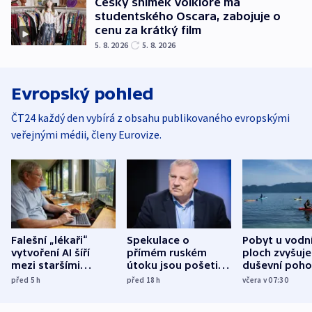
Český snímek Volklore má
studentského Oscara, zabojuje o
cenu za krátký film
5. 8. 2026
5. 8. 2026
Evropský pohled
ČT24 každý den vybírá z obsahu publikovaného evropskými
veřejnými médii, členy Eurovize.
Falešní „lékaři“
Spekulace o
Pobyt u vodn
vytvoření AI šíří
přímém ruském
ploch zvyšuje
mezi staršími
útoku jsou pošetilé,
duševní poho
Poláky nebezpečné
míní estonský
ukázala
před 5
h
před 18
h
včera v 07:30
zdravotní rady
bezpečnostní
mezinárodní 
expert