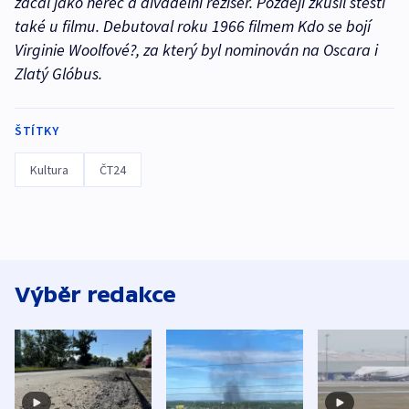
začal jako herec a divadelní režisér. Později zkusil štěstí
také u filmu. Debutoval roku 1966 filmem Kdo se bojí
Virginie Woolfové?, za který byl nominován na Oscara i
Zlatý Glóbus.
ŠTÍTKY
Kultura
ČT24
Výběr redakce