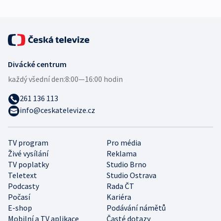
Divácké centrum
každý všední den:
8:00—16:00 hodin
261 136 113
info@ceskatelevize.cz
TV program
Pro média
Živé vysílání
Reklama
TV poplatky
Studio Brno
Teletext
Studio Ostrava
Podcasty
Rada ČT
Počasí
Kariéra
E-shop
Podávání námětů
Mobilní a TV aplikace
Časté dotazy