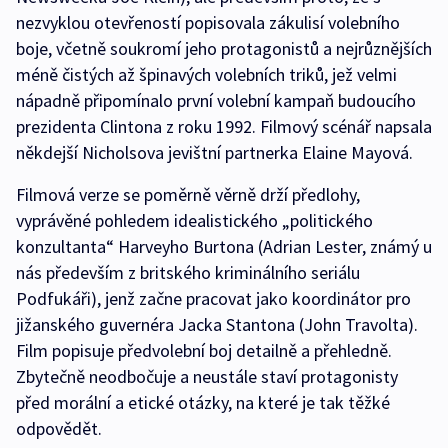
nezvyklou otevřeností popisovala zákulisí volebního
boje, včetně soukromí jeho protagonistů a nejrůznějších
méně čistých až špinavých volebních triků, jež velmi
nápadně připomínalo první volební kampaň budoucího
prezidenta Clintona z roku 1992. Filmový scénář napsala
někdejší Nicholsova jevištní partnerka Elaine Mayová.
Filmová verze se poměrně věrně drží předlohy,
vyprávěné pohledem idealistického „politického
konzultanta“ Harveyho Burtona (Adrian Lester, známý u
nás především z britského kriminálního seriálu
Podfukáři), jenž začne pracovat jako koordinátor pro
jižanského guvernéra Jacka Stantona (John Travolta).
Film popisuje předvolební boj detailně a přehledně.
Zbytečně neodbočuje a neustále staví protagonisty
před morální a etické otázky, na které je tak těžké
odpovědět.