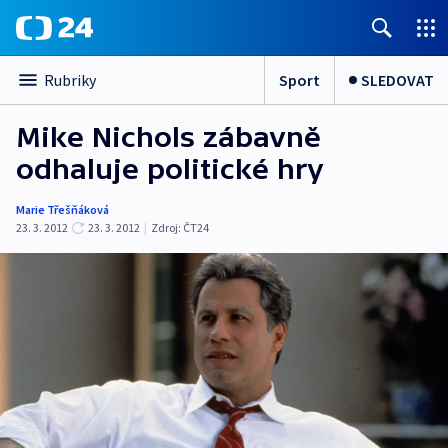
Sport
SLEDOVAT
Rubriky
Mike Nichols zábavně
odhaluje politické hry
Marie Třešňáková
23. 3. 2012
23. 3. 2012
|
Zdroj:
ČT24