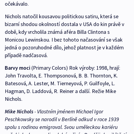
očekávalo.
Nichols natočil kousavou politickou satiru, která se
bizarní shodou okolností dostala v USA do kin právě v
době, kdy vrcholila známá aféra Billa Clintona s
Monicou Lewinskou. I bez tohoto načasování se však
jedná o pozoruhodné dílo, jehož platnost je v každém
případě nadčasová.
Barvy moci
(Primary Colors) Rok výroby: 1998, hrají:
John Travolta, E. Thompsonová, B. B. Thornton, K.
Batesová, A. Lester, M. Tierneyová, P. Guilfoyle, L.
Hagman, D. Laddová, R. Reiner a další. Režie Mike
Nichols.
Mike Nichols
- Vlastním jménem Michael Igor
Peschkowsky se narodil v Berlíně odkud v roce 1939
spolu s rodinou emigroval. Svou uměleckou kariéru