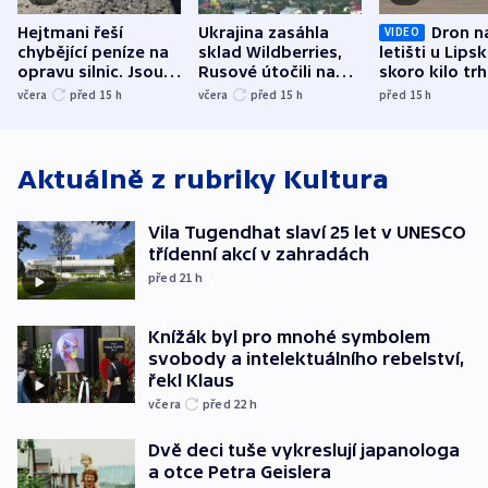
Hejtmani řeší
Ukrajina zasáhla
Dron n
VIDEO
chybějící peníze na
sklad Wildberries,
letišti u Lips
opravu silnic. Jsou
Rusové útočili na
skoro kilo trh
nenárokové, namítá
trh, hasiče či
indicie ukazuj
včera
před 15
h
včera
před 15
h
před 15
h
ministerstvo
stadion
Rusko
Aktuálně z rubriky
Kultura
Vila Tugendhat slaví 25 let v UNESCO
třídenní akcí v zahradách
před 21
h
Knížák byl pro mnohé symbolem
svobody a intelektuálního rebelství,
řekl Klaus
včera
před 22
h
Dvě deci tuše vykreslují japanologa
a otce Petra Geislera