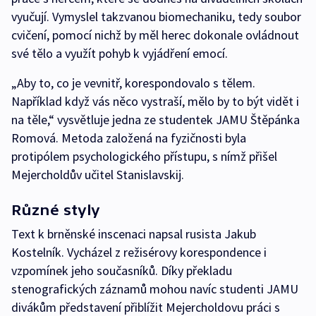
vyučují. Vymyslel takzvanou biomechaniku, tedy soubor
cvičení, pomocí nichž by měl herec dokonale ovládnout
své tělo a využít pohyb k vyjádření emocí.
„Aby to, co je vevnitř, korespondovalo s tělem.
Například když vás něco vystraší, mělo by to být vidět i
na těle,“ vysvětluje jedna ze studentek JAMU Štěpánka
Romová. Metoda založená na fyzičnosti byla
protipólem psychologického přístupu, s nímž přišel
Mejercholdův učitel Stanislavskij.
Různé styly
Text k brněnské inscenaci napsal rusista Jakub
Kostelník. Vycházel z režisérovy korespondence i
vzpomínek jeho současníků. Díky překladu
stenografických záznamů mohou navíc studenti JAMU
divákům představení přiblížit Mejercholdovu práci s