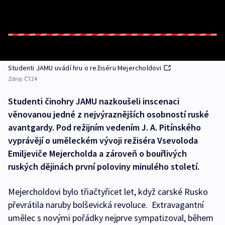
Studenti JAMU uvádí hru o režiséru Mejercholdovi
Zdroj:
ČT24
Studenti činohry JAMU nazkoušeli inscenaci
věnovanou jedné z nejvýraznějších osobností ruské
avantgardy. Pod režijním vedením J. A. Pitínského
vyprávějí o uměleckém vývoji režiséra Vsevoloda
Emiljeviče Mejercholda a zároveň o bouřlivých
ruských dějinách první poloviny minulého století.
Mejercholdovi bylo třiačtyřicet let, když carské Rusko
převrátila naruby bolševická revoluce. Extravagantní
umělec s novými pořádky nejprve sympatizoval, během