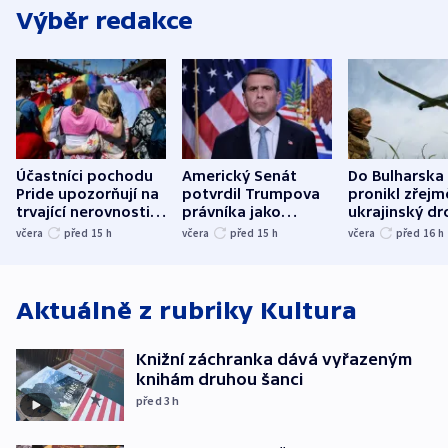
Výběr redakce
Účastníci pochodu
Americký Senát
Do Bulharska
Pride upozorňují na
potvrdil Trumpova
pronikl zřejm
trvající nerovnosti i
právníka jako
ukrajinský dr
společenskou
ministra
explodoval k
včera
před 15
h
včera
před 15
h
včera
před 16
h
atmosféru
spravedlnosti
od plynovod
Aktuálně z rubriky
Kultura
Knižní záchranka dává vyřazeným
knihám druhou šanci
před 3
h