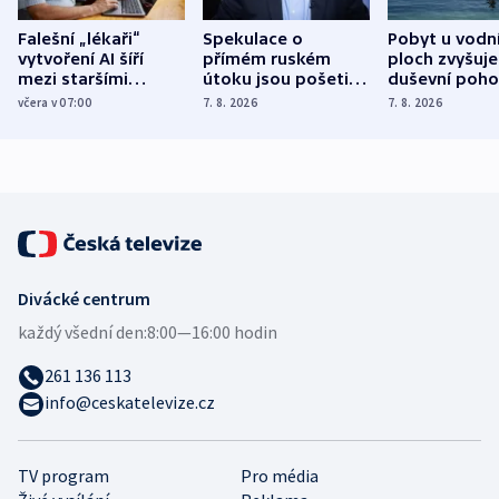
Falešní „lékaři“
Spekulace o
Pobyt u vodn
vytvoření AI šíří
přímém ruském
ploch zvyšuje
mezi staršími
útoku jsou pošetilé,
duševní poho
Poláky nebezpečné
míní estonský
ukázala
včera v 07:00
7. 8. 2026
7. 8. 2026
zdravotní rady
bezpečnostní
mezinárodní 
expert
Divácké centrum
každý všední den:
8:00—16:00 hodin
261 136 113
info@ceskatelevize.cz
TV program
Pro média