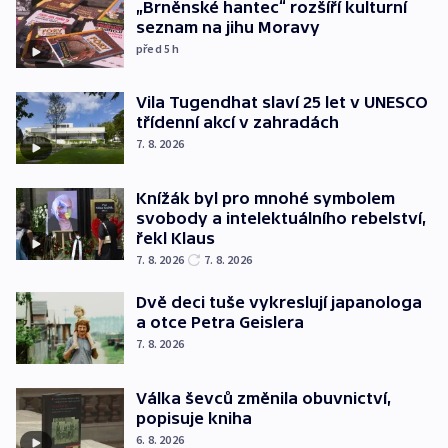
„Brněnské hantec“ rozšíří kulturní
seznam na jihu Moravy
před 5
h
Vila Tugendhat slaví 25 let v UNESCO
třídenní akcí v zahradách
7. 8. 2026
Knížák byl pro mnohé symbolem
svobody a intelektuálního rebelství,
řekl Klaus
7. 8. 2026
7. 8. 2026
Dvě deci tuše vykreslují japanologa
a otce Petra Geislera
7. 8. 2026
Válka ševců změnila obuvnictví,
popisuje kniha
6. 8. 2026