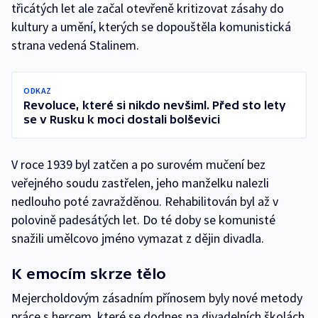
třicátých let ale začal otevřeně kritizovat zásahy do
kultury a umění, kterých se dopouštěla komunistická
strana vedená Stalinem.
ODKAZ
Revoluce, které si nikdo nevšiml. Před sto lety
se v Rusku k moci dostali bolševici
V roce 1939 byl zatčen a po surovém mučení bez
veřejného soudu zastřelen, jeho manželku nalezli
nedlouho poté zavražděnou. Rehabilitován byl až v
polovině padesátých let. Do té doby se komunisté
snažili umělcovo jméno vymazat z dějin divadla.
K emocím skrze tělo
Mejercholdovým zásadním přínosem byly nové metody
práce s hercem, které se dodnes na divadelních školách