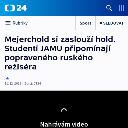
Sport
SLEDOVAT
Rubriky
Mejerchold si zaslouží hold.
Studenti JAMU připomínají
popraveného ruského
režiséra
jab
11. 12. 2019
|
Zdroj:
ČT24
Nahrávám video