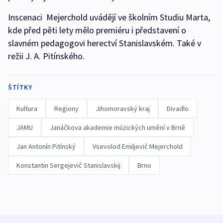
Inscenaci Mejerchold uvádějí ve školním Studiu Marta,
kde před pěti lety mělo premiéru i představení o
slavném pedagogovi herectví Stanislavském. Také v
režii J. A. Pitínského.
ŠTÍTKY
Kultura
Regiony
Jihomoravský kraj
Divadlo
JAMU
Janáčkova akademie múzických umění v Brně
Jan Antonín Pitínský
Vsevolod Emiljevič Mejerchold
Konstantin Sergejevič Stanislavskij
Brno