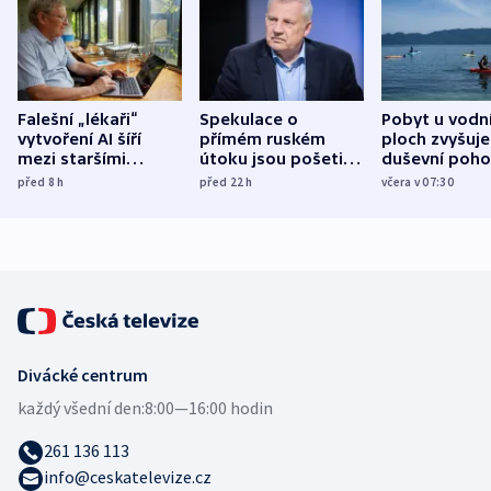
Falešní „lékaři“
Spekulace o
Pobyt u vodn
vytvoření AI šíří
přímém ruském
ploch zvyšuje
mezi staršími
útoku jsou pošetilé,
duševní poho
Poláky nebezpečné
míní estonský
ukázala
před 8
h
před 22
h
včera v 07:30
zdravotní rady
bezpečnostní
mezinárodní 
expert
Divácké centrum
každý všední den:
8:00—16:00 hodin
261 136 113
info@ceskatelevize.cz