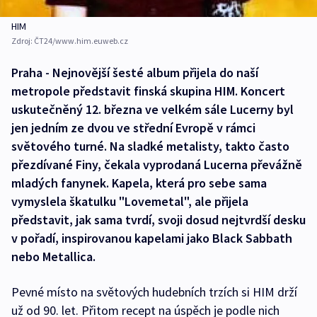
HIM
Zdroj:
ČT24/www.him.euweb.cz
Praha - Nejnovější šesté album přijela do naší
metropole představit finská skupina HIM. Koncert
uskutečněný 12. března ve velkém sále Lucerny byl
jen jedním ze dvou ve střední Evropě v rámci
světového turné. Na sladké metalisty, takto často
přezdívané Finy, čekala vyprodaná Lucerna převážně
mladých fanynek. Kapela, která pro sebe sama
vymyslela škatulku "Lovemetal", ale přijela
představit, jak sama tvrdí, svoji dosud nejtvrdší desku
v pořadí, inspirovanou kapelami jako Black Sabbath
nebo Metallica.
Pevné místo na světových hudebních trzích si HIM drží
už od 90. let. Přitom recept na úspěch je podle nich