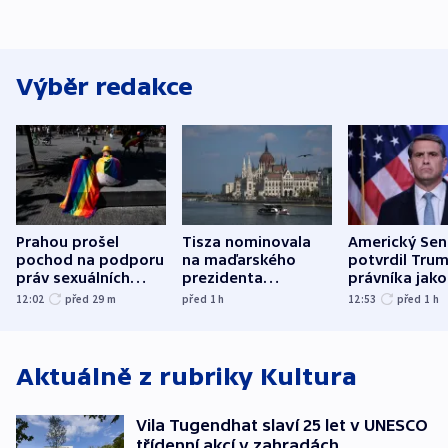
Výběr redakce
Prahou prošel
Tisza nominovala
Americký Sen
pochod na podporu
na maďarského
potvrdil Tru
práv sexuálních
prezidenta
právníka jako
menšin
bývalého šéfa
ministra
12:02
před 29
m
před 1
h
12:53
před 1
h
nejvyššího soudu
spravedlnost
Aktuálně z rubriky
Kultura
Vila Tugendhat slaví 25 let v UNESCO
třídenní akcí v zahradách