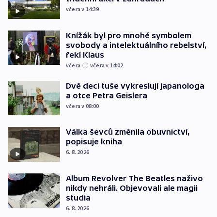
včera v 14:39
Knížák byl pro mnohé symbolem
svobody a intelektuálního rebelství,
řekl Klaus
včera
včera v 14:02
Dvě deci tuše vykreslují japanologa
a otce Petra Geislera
včera v 08:00
Válka ševců změnila obuvnictví,
popisuje kniha
6. 8. 2026
Album Revolver The Beatles naživo
nikdy nehráli. Objevovali ale magii
studia
6. 8. 2026