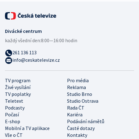
Divácké centrum
každý všední den:
8:00—16:00 hodin
261 136 113
info@ceskatelevize.cz
TV program
Pro média
Živé vysílání
Reklama
TV poplatky
Studio Brno
Teletext
Studio Ostrava
Podcasty
Rada ČT
Počasí
Kariéra
E-shop
Podávání námětů
Mobilní a TV aplikace
Časté dotazy
Vše o ČT
Kontakty