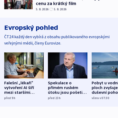
cenu za krátký film
5. 8. 2026
5. 8. 2026
Evropský pohled
ČT24 každý den vybírá z obsahu publikovaného evropskými
veřejnými médii, členy Eurovize.
Falešní „lékaři“
Spekulace o
Pobyt u vodn
vytvoření AI šíří
přímém ruském
ploch zvyšuje
mezi staršími
útoku jsou pošetilé,
duševní poho
Poláky nebezpečné
míní estonský
ukázala
před 9
h
před 23
h
včera v 07:30
zdravotní rady
bezpečnostní
mezinárodní 
expert