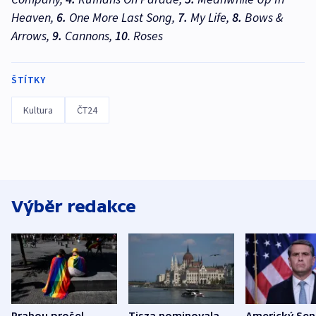
Heaven,
6.
One More Last Song,
7.
My Life,
8.
Bows &
Arrows,
9.
Cannons,
10
. Roses
ŠTÍTKY
Kultura
ČT24
Výběr redakce
Prahou prošel
Tisza nominovala
Americký Sen