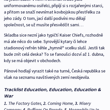
uniformovanému osiřelci, připíjí si s rozjařenými starci,
a přitom se snaží nevnímat kovbojskou přestřelku za
jeho zády. O tom, jací další podivíni mu dělají
společnost, se už musíte přesvědčit sami…
Skladba sice nezní jako typičtí Kaiser Chiefs, rozhodně
má ale něco do sebe. Syrovější kytary či lehce
stadionový refrén téhle „hymně“ vcelku sluší. Jestli tak
bude znít celá deska? To se fanoušci dozví až 1. dubna,
kdy se má objevit v obchodech.
Pánové hodlají vyrazit také na turné, Česká republika se
však na seznamu navštívených zemí neobjevila.
Tracklist Education, Education, Education &
War
1.
The Factory Gates,
2.
Coming Home,
3.
Misery
Company,
4.
Ruffians On Parade,
5.
Meanwhile Up In