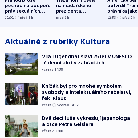
pochod na podporu
na maďarského
potvrdil Tru
práv sexuálních
prezidenta
právníka jako
menšin
bývalého šéfa
ministra
12:02
před 1
h
před 1
h
12:53
před 2
h
nejvyššího soudu
spravedlnost
Aktuálně z rubriky
Kultura
Vila Tugendhat slaví 25 let v UNESCO
třídenní akcí v zahradách
včera v 14:39
Knížák byl pro mnohé symbolem
svobody a intelektuálního rebelství,
řekl Klaus
včera
včera v 14:02
Dvě deci tuše vykreslují japanologa
a otce Petra Geislera
včera v 08:00