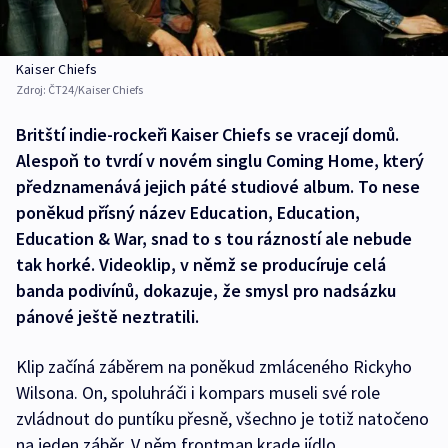
Kaiser Chiefs
Zdroj:
ČT24/Kaiser Chiefs
Britští indie-rockeři Kaiser Chiefs se vracejí domů.
Alespoň to tvrdí v novém singlu Coming Home, který
předznamenává jejich páté studiové album. To nese
poněkud přísný název Education, Education,
Education & War, snad to s tou rázností ale nebude
tak horké. Videoklip, v němž se producíruje celá
banda podivínů, dokazuje, že smysl pro nadsázku
pánové ještě neztratili.
Klip začíná záběrem na poněkud zmláceného Rickyho
Wilsona. On, spoluhráči i kompars museli své role
zvládnout do puntíku přesně, všechno je totiž natočeno
na jeden záběr. V něm frontman krade jídlo