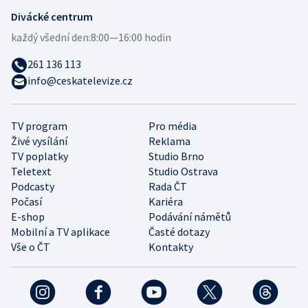
Divácké centrum
každý všední den:
8:00—16:00 hodin
261 136 113
info@ceskatelevize.cz
TV program
Pro média
Živé vysílání
Reklama
TV poplatky
Studio Brno
Teletext
Studio Ostrava
Podcasty
Rada ČT
Počasí
Kariéra
E-shop
Podávání námětů
Mobilní a TV aplikace
Časté dotazy
Vše o ČT
Kontakty