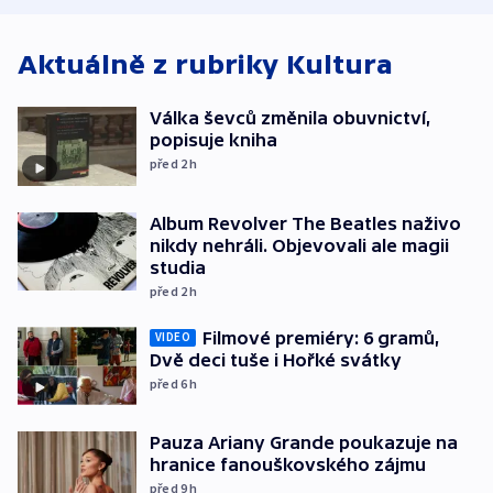
Aktuálně z rubriky
Kultura
Válka ševců změnila obuvnictví,
popisuje kniha
před 2
h
Album Revolver The Beatles naživo
nikdy nehráli. Objevovali ale magii
studia
před 2
h
Filmové premiéry: 6 gramů,
VIDEO
Dvě deci tuše i Hořké svátky
před 6
h
Pauza Ariany Grande poukazuje na
hranice fanouškovského zájmu
před 9
h