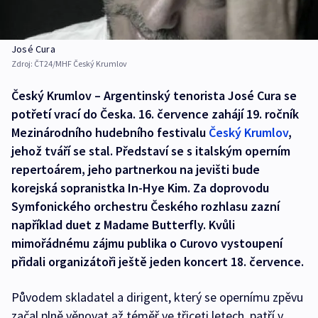
José Cura
Zdroj:
ČT24/MHF Český Krumlov
Český Krumlov – Argentinský tenorista José Cura se
potřetí vrací do Česka. 16. července zahájí 19. ročník
Mezinárodního hudebního festivalu
Český Krumlov
,
jehož tváří se stal. Představí se s italským operním
repertoárem, jeho partnerkou na jevišti bude
korejská sopranistka In-Hye Kim. Za doprovodu
Symfonického orchestru Českého rozhlasu zazní
například duet z Madame Butterfly. Kvůli
mimořádnému zájmu publika o Curovo vystoupení
přidali organizátoři ještě jeden koncert 18. července.
Původem skladatel a dirigent, který se opernímu zpěvu
začal plně věnovat až téměř ve třiceti letech, patří v