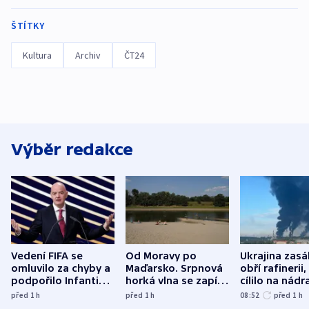
ŠTÍTKY
Kultura
Archiv
ČT24
Výběr redakce
Vedení FIFA se
Od Moravy po
Ukrajina zasá
omluvilo za chyby a
Maďarsko. Srpnová
obří rafinerii
podpořilo Infantina.
horká vlna se zapíše
cílilo na nádra
UEFA trvá na
do dějin
autobus
před 1
h
před 1
h
08:52
před 1
h
bojkotu
klimatologie