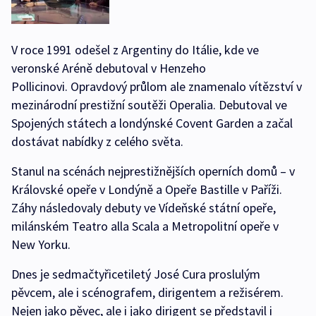
V roce 1991 odešel z Argentiny do Itálie, kde ve
veronské Aréně debutoval v Henzeho
Pollicinovi. Opravdový průlom ale znamenalo vítězství v
mezinárodní prestižní soutěži Operalia. Debutoval ve
Spojených státech a londýnské Covent Garden a začal
dostávat nabídky z celého světa.
Stanul na scénách nejprestižnějších operních domů – v
Královské opeře v Londýně a Opeře Bastille v Paříži.
Záhy následovaly debuty ve Vídeňské státní opeře,
milánském Teatro alla Scala a Metropolitní opeře v
New Yorku.
Dnes je sedmačtyřicetiletý José Cura proslulým
pěvcem, ale i scénografem, dirigentem a režisérem.
Nejen jako pěvec, ale i jako dirigent se představil i