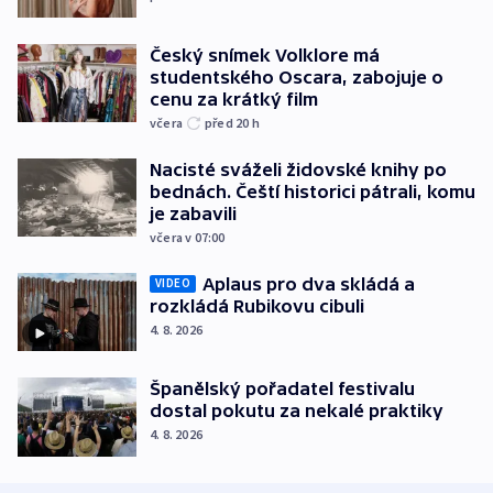
Český snímek Volklore má
studentského Oscara, zabojuje o
cenu za krátký film
včera
před 20
h
Nacisté sváželi židovské knihy po
bednách. Čeští historici pátrali, komu
je zabavili
včera v 07:00
Aplaus pro dva skládá a
VIDEO
rozkládá Rubikovu cibuli
4. 8. 2026
Španělský pořadatel festivalu
dostal pokutu za nekalé praktiky
4. 8. 2026