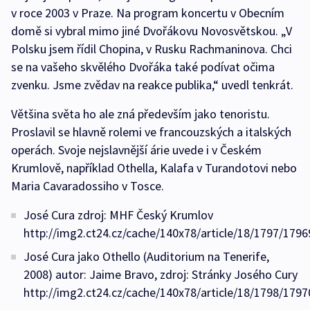
v roce 2003 v Praze. Na program koncertu v Obecním
domě si vybral mimo jiné Dvořákovu Novosvětskou. „V
Polsku jsem řídil Chopina, v Rusku Rachmaninova. Chci
se na vašeho skvělého Dvořáka také podívat očima
zvenku. Jsme zvědav na reakce publika,“ uvedl tenkrát.
Většina světa ho ale zná především jako tenoristu.
Proslavil se hlavně rolemi ve francouzských a italských
operách. Svoje nejslavnější árie uvede i v Českém
Krumlově, například Othella, Kalafa v Turandotovi nebo
Maria Cavaradossiho v Tosce.
José Cura zdroj: MHF Český Krumlov
http://img2.ct24.cz/cache/140x78/article/18/1797/1796
José Cura jako Othello (Auditorium na Tenerife,
2008) autor: Jaime Bravo, zdroj: Stránky Josého Cury
http://img2.ct24.cz/cache/140x78/article/18/1798/1797