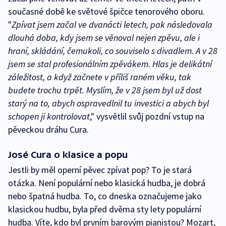
současné době ke světové špičce tenorového oboru.
"
Zpívat jsem začal ve dvanácti letech, pak následovala
dlouhá doba, kdy jsem se věnoval nejen zpěvu, ale i
hraní, skládání, čemukoli, co souviselo s divadlem. A v 28
jsem se stal profesionálním zpěvákem. Hlas je delikátní
záležitost, a když začnete v příliš raném věku, tak
budete trochu trpět. Myslím, že v 28 jsem byl už dost
starý na to, abych ospravedlnil tu investici a abych byl
schopen ji kontrolovat
," vysvětlil svůj pozdní vstup na
pěveckou dráhu Cura.
José Cura o klasice a popu
Jestli by měl operní pěvec zpívat pop? To je stará
otázka. Není populární nebo klasická hudba, je dobrá
nebo špatná hudba. To, co dneska označujeme jako
klasickou hudbu, byla před dvěma sty lety populární
hudba. Víte, kdo byl prvním barovým pianistou? Mozart,