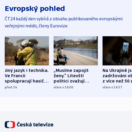
Evropský pohled
ČT24 každý den vybírá z obsahu publikovaného evropskými
veřejnými médii, členy Eurovize.
Jiný jazyk i technika.
„Musíme zapojit
Na Ukrajině j
Ve Francii
ženy.“ Litevští
zadržováni o
spolupracují hasiči z
politici zvažují
z více než 50 
různých zemí
dohodu o
Bojovali na s
před 3
h
včera v 16:00
včera v 14:37
demografii
Ruska