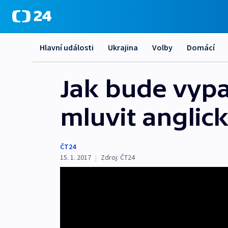
Hlavní události
Ukrajina
Volby
Domácí
Jak bude vypa
mluvit anglic
ČT24
15. 1. 2017
|
Zdroj:
ČT24