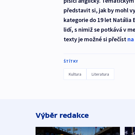
píšící anglicky. Tematickým
představit si, jak by mohl v
kategorie do 19 let Natália
lidí, s nimiž se potkává v m
texty je možné si přečíst
na
ŠTÍTKY
Kultura
Literatura
Výběr redakce