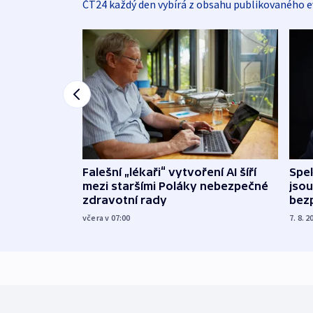
ČT24 každý den vybírá z obsahu publikovaného e
Falešní „lékaři“ vytvoření AI šíří
Spe
mezi staršími Poláky nebezpečné
jsou
zdravotní rady
bez
včera v 07:00
7. 8. 2