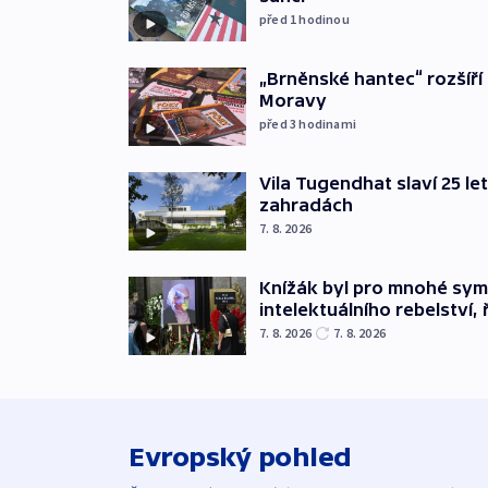
před 1
hodinou
„Brněnské hantec“ rozšíří 
Moravy
před 3
hodinami
Vila Tugendhat slaví 25 le
zahradách
7. 8. 2026
Knížák byl pro mnohé sy
intelektuálního rebelství, 
7. 8. 2026
7. 8. 2026
Evropský pohled