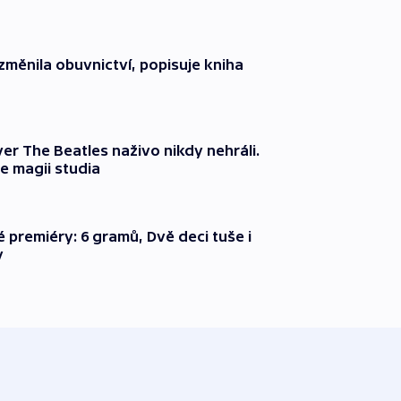
změnila obuvnictví, popisuje kniha
er The Beatles naživo nikdy nehráli.
e magii studia
é premiéry: 6 gramů, Dvě deci tuše i
y