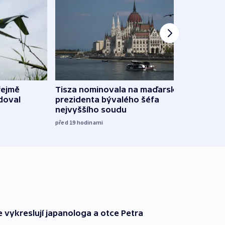
řejmě
Tisza nominovala na maďarského
Ruský
doval
prezidenta bývalého šéfa
čtyři 
nejvyššího soudu
včera
před 19
hodinami
e vykreslují japanologa a otce Petra