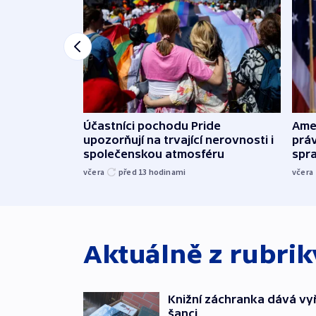
Účastníci pochodu Pride
Ame
upozorňují na trvající nerovnosti i
práv
společenskou atmosféru
spr
včera
před 13
hodinami
včera
Aktuálně z rubri
Knižní záchranka dává v
šanci