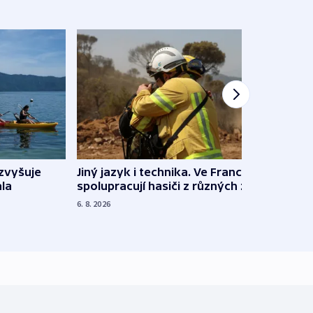
Jiný jazyk i technika. Ve Francii
zvyšuje
„Musí
spolupracují hasiči z různých zemí
la
polit
demo
6. 8. 2026
5. 8. 20