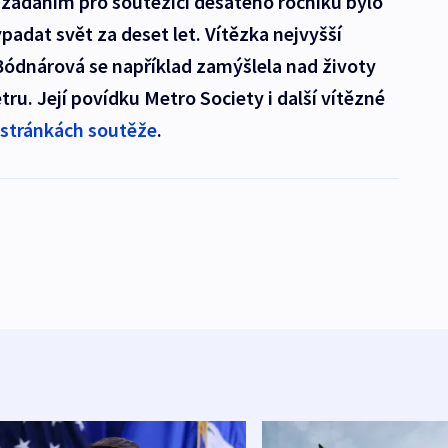
 zadáním pro soutěžící desátého ročníku bylo
ypadat svět za deset let. Vítězka nejvyšší
 Bódnárová se například zamýšlela nad životy
etru. Její povídku Metro Society i další vítězné
 stránkách soutěže
.