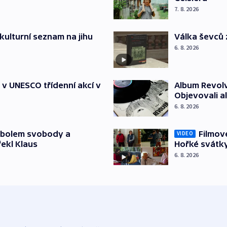
7. 8. 2026
kulturní seznam na jihu
Válka ševců 
6. 8. 2026
t v UNESCO třídenní akcí v
Album Revolv
Objevovali al
6. 8. 2026
mbolem svobody a
Filmov
VIDEO
řekl Klaus
Hořké svátk
6. 8. 2026