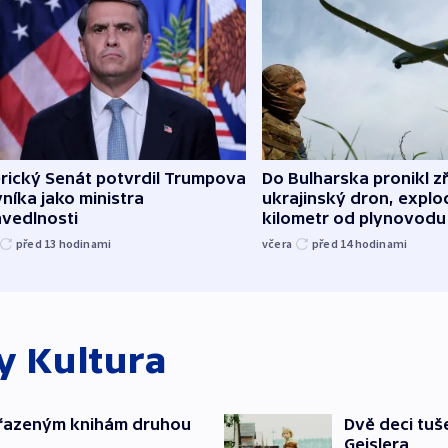
rický Senát potvrdil Trumpova
Do Bulharska pronikl z
níka jako ministra
ukrajinský dron, explo
avedlnosti
kilometr od plynovodu
před 13
hodinami
včera
před 14
hodinami
ky
Kultura
yřazeným knihám druhou
Dvě deci tuš
Geislera