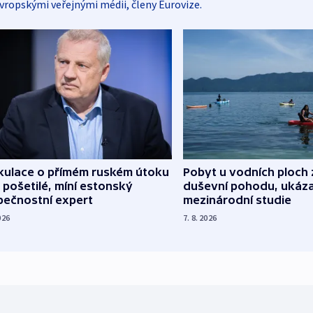
vropskými veřejnými médii, členy Eurovize.
kulace o přímém ruském útoku
Pobyt u vodních ploch 
 pošetilé, míní estonský
duševní pohodu, ukáza
pečnostní expert
mezinárodní studie
026
7. 8. 2026