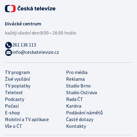
Divácké centrum
každý všední den:
8:00—16:00 hodin
261 136 113
info@ceskatelevize.cz
TV program
Pro média
Živé vysílání
Reklama
TV poplatky
Studio Brno
Teletext
Studio Ostrava
Podcasty
Rada ČT
Počasí
Kariéra
E-shop
Podávání námětů
Mobilní a TV aplikace
Časté dotazy
Vše o ČT
Kontakty