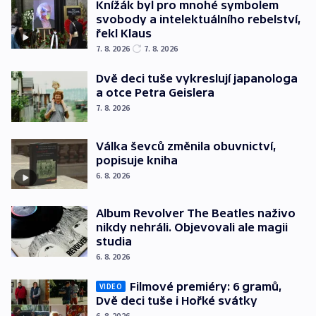
Knížák byl pro mnohé symbolem
svobody a intelektuálního rebelství,
řekl Klaus
7. 8. 2026
7. 8. 2026
Dvě deci tuše vykreslují japanologa
a otce Petra Geislera
7. 8. 2026
Válka ševců změnila obuvnictví,
popisuje kniha
6. 8. 2026
Album Revolver The Beatles naživo
nikdy nehráli. Objevovali ale magii
studia
6. 8. 2026
Filmové premiéry: 6 gramů,
VIDEO
Dvě deci tuše i Hořké svátky
6. 8. 2026