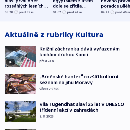
hlásí první oběť
egyptském zlatém
nového právn
rozsáhlých lesních
dole se zřítila
poradce Bílé
požárů
hornina, jeden
domu
06:20
před 39
m
04:02
před 44
m
04:41
před 46
člověk zemřel
Aktuálně z rubriky
Kultura
Knižní záchranka dává vyřazeným
knihám druhou šanci
před 23
h
„Brněnské hantec“ rozšíří kulturní
seznam na jihu Moravy
včera v 07:00
Vila Tugendhat slaví 25 let v UNESCO
třídenní akcí v zahradách
7. 8. 2026