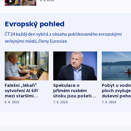
Evropský pohled
ČT24 každý den vybírá z obsahu publikovaného evropskými
veřejnými médii, členy Eurovize.
Falešní „lékaři“
Spekulace o
Pobyt u vodn
vytvoření AI šíří
přímém ruském
ploch zvyšuje
mezi staršími
útoku jsou pošetilé,
duševní poho
Poláky nebezpečné
míní estonský
ukázala
8. 8. 2026
7. 8. 2026
7. 8. 2026
zdravotní rady
bezpečnostní
mezinárodní 
expert