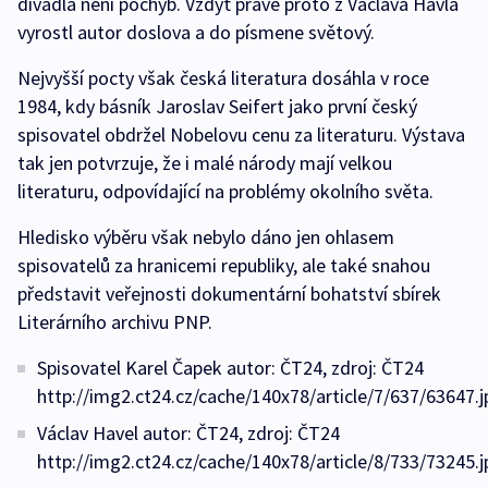
divadla není pochyb. Vždyť právě proto z Václava Havla
vyrostl autor doslova a do písmene světový.
Nejvyšší pocty však česká literatura dosáhla v roce
1984, kdy básník Jaroslav Seifert jako první český
spisovatel obdržel Nobelovu cenu za literaturu. Výstava
tak jen potvrzuje, že i malé národy mají velkou
literaturu, odpovídající na problémy okolního světa.
Hledisko výběru však nebylo dáno jen ohlasem
spisovatelů za hranicemi republiky, ale také snahou
představit veřejnosti dokumentární bohatství sbírek
Literárního archivu PNP.
Spisovatel Karel Čapek autor: ČT24, zdroj: ČT24
http://img2.ct24.cz/cache/140x78/article/7/637/63647.j
Václav Havel autor: ČT24, zdroj: ČT24
http://img2.ct24.cz/cache/140x78/article/8/733/73245.j