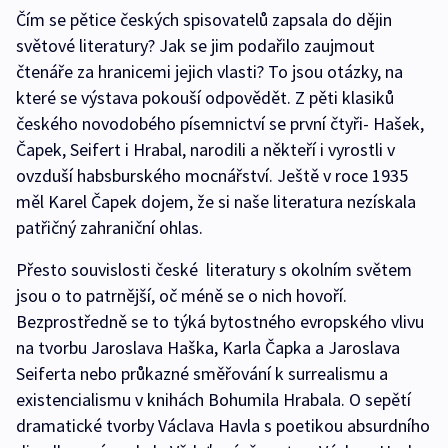
Čím se pětice českých spisovatelů zapsala do dějin
světové literatury? Jak se jim podařilo zaujmout
čtenáře za hranicemi jejich vlasti? To jsou otázky, na
které se výstava pokouší odpovědět. Z pěti klasiků
českého novodobého písemnictví se první čtyři- Hašek,
Čapek, Seifert i Hrabal, narodili a někteří i vyrostli v
ovzduší habsburského mocnářství. Ještě v roce 1935
měl Karel Čapek dojem, že si naše literatura nezískala
patřičný zahraniční ohlas.
Přesto souvislosti české literatury s okolním světem
jsou o to patrnější, oč méně se o nich hovoří.
Bezprostředně se to týká bytostného evropského vlivu
na tvorbu Jaroslava Haška, Karla Čapka a Jaroslava
Seiferta nebo průkazné směřování k surrealismu a
existencialismu v knihách Bohumila Hrabala. O sepětí
dramatické tvorby Václava Havla s poetikou absurdního